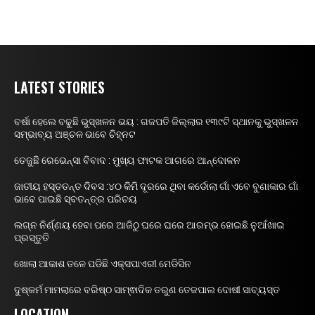
LATEST STORIES
ବର୍ଷା ହେଲେ ବଢୁଛି ଭୁସ୍ଖଳନ ଭୟ : ଗଜପତି ଜିଲ୍ଲାର ୧୩୯ଟି ସ୍ଥାନକୁ ଭୁସ୍ଖଳନ
ସମ୍ଭାବ୍ୟ ଅଞ୍ଚଳ ଭାବେ ଚିହ୍ନଟ
ତେଜୁଛି ରେଭେନ୍ସା ବିବାଦ : ମୁଖ୍ୟ ଫାଟକ ଆଗରେ ଆନ୍ଦୋଳନ
ଜାତୀୟ ହସ୍ତତନ୍ତ ଦିବସ :୪୦ କିମି ଦୂରରେ ଥିବା କର୍ଡୋଲା ଗାଁ ଏବେ ବୁଣାକାର ଗାଁ
ଭାବେ ପାଇଛି ସ୍ବତନ୍ତ୍ର ପରିଚୟ
ଲଗ୍ନ ନିର୍ଣ୍ଣୟ ହେବା ପରେ ଆଜିଠୁ ଘରେ ଘରେ ଆରମ୍ଭ ହୋଇଛି ନୁଆଁଖାଇ
ପ୍ରସ୍ତୁତି
ଖୋଲା ଆକାଶ ତଳେ ପଡିଛି ଏକ୍ସପାଏରୀ ମେଡିସିନ
ଦୁଷ୍କର୍ମ ମାମଲାରେ ବରିଷ୍ଠ ସାମ୍ଵାଦିକ ତରୁଣ ତେଜପାଲ ଦୋଷୀ ସାବ୍ୟସ୍ତ
LOCATION