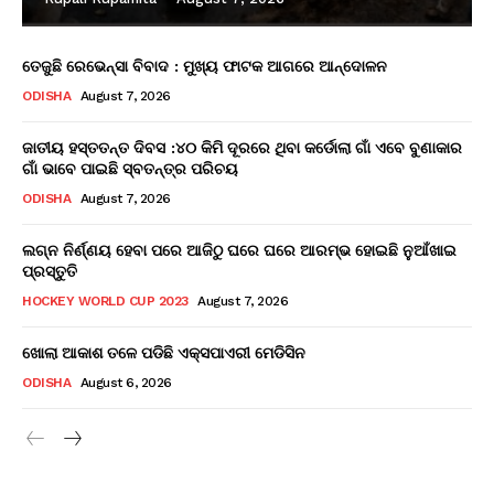
ତେଜୁଛି ରେଭେନ୍ସା ବିବାଦ : ମୁଖ୍ୟ ଫାଟକ ଆଗରେ ଆନ୍ଦୋଳନ
ODISHA
August 7, 2026
ଜାତୀୟ ହସ୍ତତନ୍ତ ଦିବସ :୪୦ କିମି ଦୂରରେ ଥିବା କର୍ଡୋଲା ଗାଁ ଏବେ ବୁଣାକାର
ଗାଁ ଭାବେ ପାଇଛି ସ୍ବତନ୍ତ୍ର ପରିଚୟ
ODISHA
August 7, 2026
ଲଗ୍ନ ନିର୍ଣ୍ଣୟ ହେବା ପରେ ଆଜିଠୁ ଘରେ ଘରେ ଆରମ୍ଭ ହୋଇଛି ନୁଆଁଖାଇ
ପ୍ରସ୍ତୁତି
HOCKEY WORLD CUP 2023
August 7, 2026
ଖୋଲା ଆକାଶ ତଳେ ପଡିଛି ଏକ୍ସପାଏରୀ ମେଡିସିନ
ODISHA
August 6, 2026