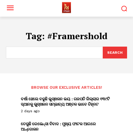
Tag:
#Framershold
SEARCH
BROWSE OUR EXCLUSIVE ARTICLES!
ବର୍ଷା ହେଲେ ବଢୁଛି ଭୁସ୍ଖଳନ ଭୟ : ଗଜପତି ଜିଲ୍ଲାର ୧୩୯ଟି
ସ୍ଥାନକୁ ଭୁସ୍ଖଳନ ସମ୍ଭାବ୍ୟ ଅଞ୍ଚଳ ଭାବେ ଚିହ୍ନଟ
2 days ago
ତେଜୁଛି ରେଭେନ୍ସା ବିବାଦ : ମୁଖ୍ୟ ଫାଟକ ଆଗରେ
ଆନ୍ଦୋଳନ