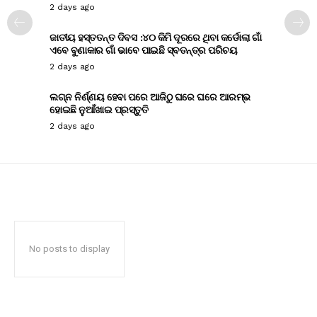
2 days ago
ଜାତୀୟ ହସ୍ତତନ୍ତ ଦିବସ :୪୦ କିମି ଦୂରରେ ଥିବା କର୍ଡୋଲା ଗାଁ
ଏବେ ବୁଣାକାର ଗାଁ ଭାବେ ପାଇଛି ସ୍ବତନ୍ତ୍ର ପରିଚୟ
2 days ago
ଲଗ୍ନ ନିର୍ଣ୍ଣୟ ହେବା ପରେ ଆଜିଠୁ ଘରେ ଘରେ ଆରମ୍ଭ
ହୋଇଛି ନୁଆଁଖାଇ ପ୍ରସ୍ତୁତି
2 days ago
No posts to display