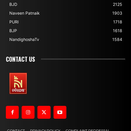
BJD
2125
Naveen Patnaik
1903
PURI
1718
BJP
1618
NandighoshaTv
1584
CONTACT US
CONTACT
PRIVACY POLICY
COMPLAINT REDRESSAL