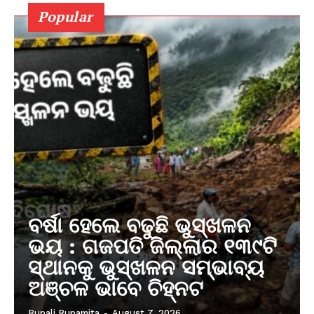
Popular
ବର୍ଷା ହେଲେ ବଢୁଛି ଭୁସ୍ଖଳନ
ଭୟ : ଗଜପତି ଜିଲ୍ଲାର ୧୩୯ଟି
ସ୍ଥାନକୁ ଭୁସ୍ଖଳନ ସମ୍ଭାବ୍ୟ
ଅଞ୍ଚଳ ଭାବେ ଚିହ୍ନଟ
Rupali Rupamita
-
August 7, 2026