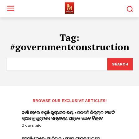
Tag:
#governmentconstruction
SEARCH
BROWSE OUR EXCLUSIVE ARTICLES!
ବର୍ଷା ହେଲେ ବଢୁଛି ଭୁସ୍ଖଳନ ଭୟ : ଗଜପତି ଜିଲ୍ଲାର ୧୩୯ଟି
ସ୍ଥାନକୁ ଭୁସ୍ଖଳନ ସମ୍ଭାବ୍ୟ ଅଞ୍ଚଳ ଭାବେ ଚିହ୍ନଟ
2 days ago
ତେଜୁଛି ରେଭେନ୍ସା ବିବାଦ : ମୁଖ୍ୟ ଫାଟକ ଆଗରେ