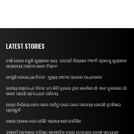
LATEST STORIES
ବର୍ଷା ହେଲେ ବଢୁଛି ଭୁସ୍ଖଳନ ଭୟ : ଗଜପତି ଜିଲ୍ଲାର ୧୩୯ଟି ସ୍ଥାନକୁ ଭୁସ୍ଖଳନ
ସମ୍ଭାବ୍ୟ ଅଞ୍ଚଳ ଭାବେ ଚିହ୍ନଟ
ତେଜୁଛି ରେଭେନ୍ସା ବିବାଦ : ମୁଖ୍ୟ ଫାଟକ ଆଗରେ ଆନ୍ଦୋଳନ
ଜାତୀୟ ହସ୍ତତନ୍ତ ଦିବସ :୪୦ କିମି ଦୂରରେ ଥିବା କର୍ଡୋଲା ଗାଁ ଏବେ ବୁଣାକାର ଗାଁ
ଭାବେ ପାଇଛି ସ୍ବତନ୍ତ୍ର ପରିଚୟ
ଲଗ୍ନ ନିର୍ଣ୍ଣୟ ହେବା ପରେ ଆଜିଠୁ ଘରେ ଘରେ ଆରମ୍ଭ ହୋଇଛି ନୁଆଁଖାଇ
ପ୍ରସ୍ତୁତି
ଖୋଲା ଆକାଶ ତଳେ ପଡିଛି ଏକ୍ସପାଏରୀ ମେଡିସିନ
ଦୁଷ୍କର୍ମ ମାମଲାରେ ବରିଷ୍ଠ ସାମ୍ଵାଦିକ ତରୁଣ ତେଜପାଲ ଦୋଷୀ ସାବ୍ୟସ୍ତ