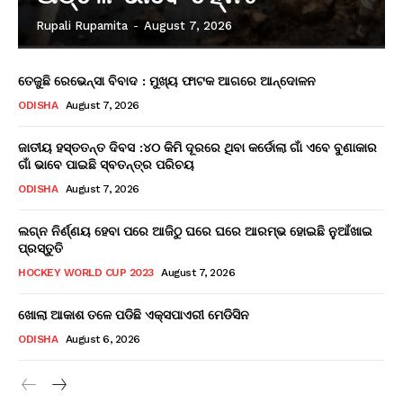
Rupali Rupamita
-
August 7, 2026
ତେଜୁଛି ରେଭେନ୍ସା ବିବାଦ : ମୁଖ୍ୟ ଫାଟକ ଆଗରେ ଆନ୍ଦୋଳନ
ODISHA
August 7, 2026
ଜାତୀୟ ହସ୍ତତନ୍ତ ଦିବସ :୪୦ କିମି ଦୂରରେ ଥିବା କର୍ଡୋଲା ଗାଁ ଏବେ ବୁଣାକାର
ଗାଁ ଭାବେ ପାଇଛି ସ୍ବତନ୍ତ୍ର ପରିଚୟ
ODISHA
August 7, 2026
ଲଗ୍ନ ନିର୍ଣ୍ଣୟ ହେବା ପରେ ଆଜିଠୁ ଘରେ ଘରେ ଆରମ୍ଭ ହୋଇଛି ନୁଆଁଖାଇ
ପ୍ରସ୍ତୁତି
HOCKEY WORLD CUP 2023
August 7, 2026
ଖୋଲା ଆକାଶ ତଳେ ପଡିଛି ଏକ୍ସପାଏରୀ ମେଡିସିନ
ODISHA
August 6, 2026