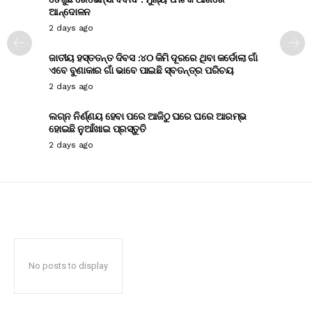
ଆନ୍ଦୋଳନ
2 days ago
ଜାତୀୟ ହସ୍ତତନ୍ତ ଦିବସ :୪୦ କିମି ଦୂରରେ ଥିବା କର୍ଡୋଲା ଗାଁ
ଏବେ ବୁଣାକାର ଗାଁ ଭାବେ ପାଇଛି ସ୍ବତନ୍ତ୍ର ପରିଚୟ
2 days ago
ଲଗ୍ନ ନିର୍ଣ୍ଣୟ ହେବା ପରେ ଆଜିଠୁ ଘରେ ଘରେ ଆରମ୍ଭ
ହୋଇଛି ନୁଆଁଖାଇ ପ୍ରସ୍ତୁତି
2 days ago
No posts to display