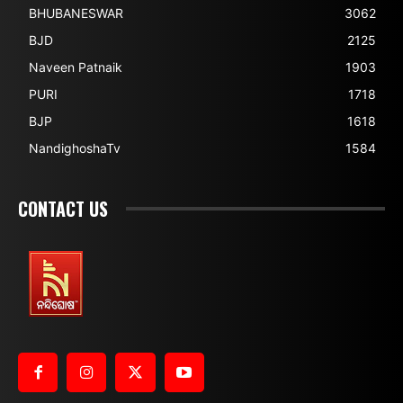
BHUBANESWAR
3062
BJD
2125
Naveen Patnaik
1903
PURI
1718
BJP
1618
NandighoshaTv
1584
CONTACT US