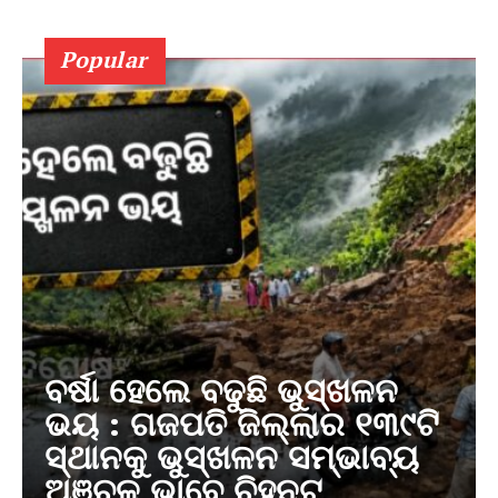
Popular
ବର୍ଷା ହେଲେ ବଢୁଛି ଭୁସ୍ଖଳନ
ଭୟ : ଗଜପତି ଜିଲ୍ଲାର ୧୩୯ଟି
ସ୍ଥାନକୁ ଭୁସ୍ଖଳନ ସମ୍ଭାବ୍ୟ
ଅଞ୍ଚଳ ଭାବେ ଚିହ୍ନଟ