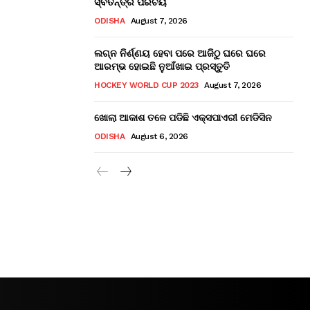
ସ୍ବତନ୍ତ୍ର ପରିଚୟ
ODISHA
August 7, 2026
ଲଗ୍ନ ନିର୍ଣ୍ଣୟ ହେବା ପରେ ଆଜିଠୁ ଘରେ ଘରେ
ଆରମ୍ଭ ହୋଇଛି ନୁଆଁଖାଇ ପ୍ରସ୍ତୁତି
HOCKEY WORLD CUP 2023
August 7, 2026
ଖୋଲା ଆକାଶ ତଳେ ପଡିଛି ଏକ୍ସପାଏରୀ ମେଡିସିନ
ODISHA
August 6, 2026