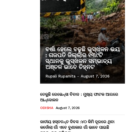
ବର୍ଷା ହେଲେ ବଢୁଛି ଭୁସ୍ଖଳନ ଭୟ
: ଗଜପତି ଜିଲ୍ଲାର ୧୩୯ଟି
ସ୍ଥାନକୁ ଭୁସ୍ଖଳନ ସମ୍ଭାବ୍ୟ
ଅଞ୍ଚଳ ଭାବେ ଚିହ୍ନଟ
Rupali Rupamita
-
August 7, 2026
ତେଜୁଛି ରେଭେନ୍ସା ବିବାଦ : ମୁଖ୍ୟ ଫାଟକ ଆଗରେ
ଆନ୍ଦୋଳନ
ODISHA
August 7, 2026
ଜାତୀୟ ହସ୍ତତନ୍ତ ଦିବସ :୪୦ କିମି ଦୂରରେ ଥିବା
କର୍ଡୋଲା ଗାଁ ଏବେ ବୁଣାକାର ଗାଁ ଭାବେ ପାଇଛି