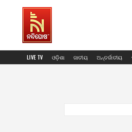
LIVE TV
ଓଡ଼ିଶା
ଜାତୀୟ
ଅନ୍ତର୍ଜାତୀୟ