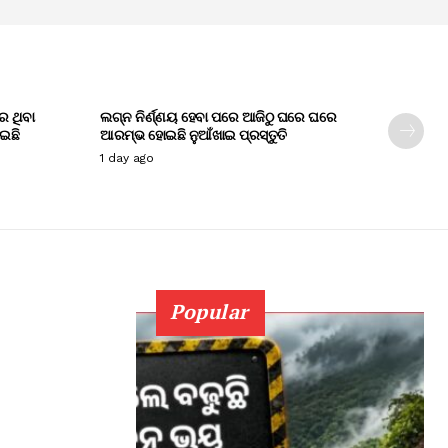
େ ଥିବା
ଲଗ୍ନ ନିର୍ଣ୍ଣୟ ହେବା ପରେ ଆଜିଠୁ ଘରେ ଘରେ
ାଇଛି
ଆରମ୍ଭ ହୋଇଛି ନୁଆଁଖାଇ ପ୍ରସ୍ତୁତି
1 day ago
Popular