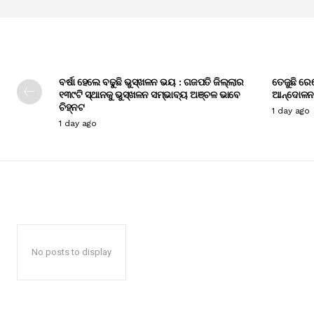
ବର୍ଷା ହେଲେ ବଢୁଛି ଭୁସ୍ଖଳନ ଭୟ : ଗଜପତି ଜିଲ୍ଲାର
ତେଜୁଛି ରେ
୧୩୯ଟି ସ୍ଥାନକୁ ଭୁସ୍ଖଳନ ସମ୍ଭାବ୍ୟ ଅଞ୍ଚଳ ଭାବେ
ଆନ୍ଦୋଳନ
ଚିହ୍ନଟ
1 day ago
1 day ago
No posts to display