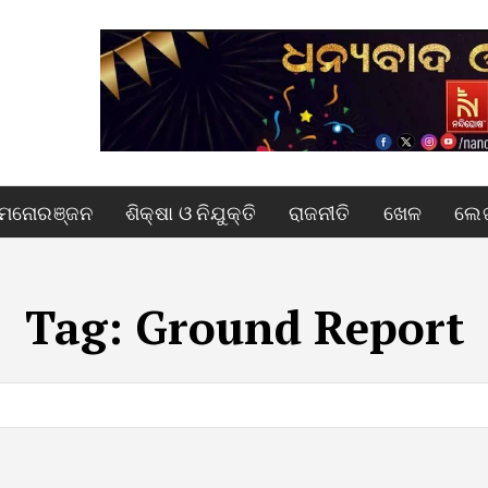
ମନୋରଞ୍ଜନ
ଶିକ୍ଷା ଓ ନିଯୁକ୍ତି
ରାଜନୀତି
ଖେଳ
ଲେଖ
Tag:
Ground Report