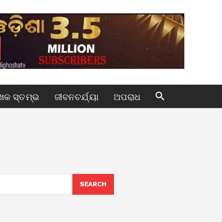
କ ସ୍ତମ୍ଭ
ଜୀବନଚର୍ଯ୍ୟା
ଅପରାଧ
SEARCH