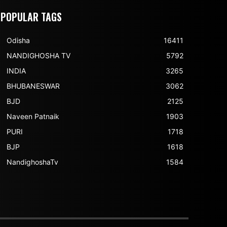
POPULAR TAGS
Odisha
16411
NANDIGHOSHA TV
5792
INDIA
3265
BHUBANESWAR
3062
BJD
2125
Naveen Patnaik
1903
PURI
1718
BJP
1618
NandighoshaTv
1584