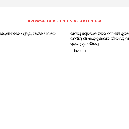
BROWSE OUR EXCLUSIVE ARTICLES!
ଭେନ୍ସା ବିବାଦ : ମୁଖ୍ୟ ଫାଟକ ଆଗରେ
ଜାତୀୟ ହସ୍ତତନ୍ତ ଦିବସ :୪୦ କିମି ଦୂରର
କର୍ଡୋଲା ଗାଁ ଏବେ ବୁଣାକାର ଗାଁ ଭାବେ ପ
ସ୍ବତନ୍ତ୍ର ପରିଚୟ
1 day ago