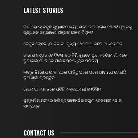
LATEST STORIES
ବର୍ଷା ହେଲେ ବଢୁଛି ଭୁସ୍ଖଳନ ଭୟ : ଗଜପତି ଜିଲ୍ଲାର ୧୩୯ଟି ସ୍ଥାନକୁ
ଭୁସ୍ଖଳନ ସମ୍ଭାବ୍ୟ ଅଞ୍ଚଳ ଭାବେ ଚିହ୍ନଟ
ତେଜୁଛି ରେଭେନ୍ସା ବିବାଦ : ମୁଖ୍ୟ ଫାଟକ ଆଗରେ ଆନ୍ଦୋଳନ
ଜାତୀୟ ହସ୍ତତନ୍ତ ଦିବସ :୪୦ କିମି ଦୂରରେ ଥିବା କର୍ଡୋଲା ଗାଁ ଏବେ
ବୁଣାକାର ଗାଁ ଭାବେ ପାଇଛି ସ୍ବତନ୍ତ୍ର ପରିଚୟ
ଲଗ୍ନ ନିର୍ଣ୍ଣୟ ହେବା ପରେ ଆଜିଠୁ ଘରେ ଘରେ ଆରମ୍ଭ ହୋଇଛି
ନୁଆଁଖାଇ ପ୍ରସ୍ତୁତି
ଖୋଲା ଆକାଶ ତଳେ ପଡିଛି ଏକ୍ସପାଏରୀ ମେଡିସିନ
ଦୁଷ୍କର୍ମ ମାମଲାରେ ବରିଷ୍ଠ ସାମ୍ଵାଦିକ ତରୁଣ ତେଜପାଲ ଦୋଷୀ
ସାବ୍ୟସ୍ତ
CONTACT US