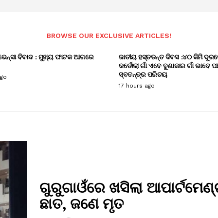
BROWSE OUR EXCLUSIVE ARTICLES!
ଭେନ୍ସା ବିବାଦ : ମୁଖ୍ୟ ଫାଟକ ଆଗରେ
ଜାତୀୟ ହସ୍ତତନ୍ତ ଦିବସ :୪୦ କିମି ଦୂରର
କର୍ଡୋଲା ଗାଁ ଏବେ ବୁଣାକାର ଗାଁ ଭାବେ ପ
ସ୍ବତନ୍ତ୍ର ପରିଚୟ
ago
17 hours ago
ଗୁରୁଗାଓଁରେ ଖସିଲା ଆପାର୍ଟମେଣ
ଛାତ, ଜଣେ ମୃତ