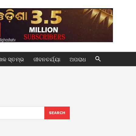
କ ସ୍ତମ୍ଭ
ଜୀବନଚର୍ଯ୍ୟା
ଅପରାଧ
SEARCH