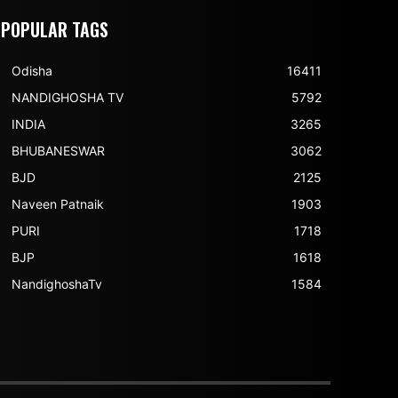
POPULAR TAGS
Odisha
16411
NANDIGHOSHA TV
5792
INDIA
3265
BHUBANESWAR
3062
BJD
2125
Naveen Patnaik
1903
PURI
1718
BJP
1618
NandighoshaTv
1584