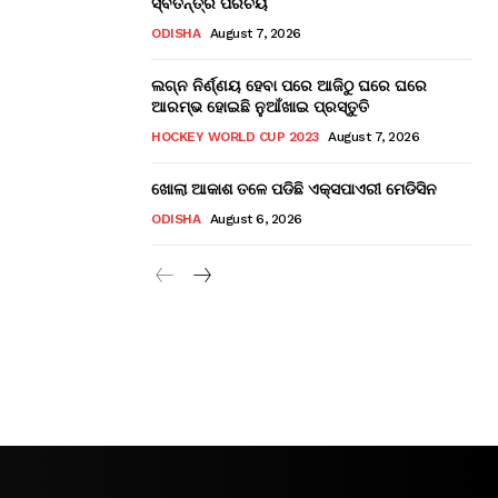
ସ୍ବତନ୍ତ୍ର ପରିଚୟ
ODISHA
August 7, 2026
ଲଗ୍ନ ନିର୍ଣ୍ଣୟ ହେବା ପରେ ଆଜିଠୁ ଘରେ ଘରେ
ଆରମ୍ଭ ହୋଇଛି ନୁଆଁଖାଇ ପ୍ରସ୍ତୁତି
HOCKEY WORLD CUP 2023
August 7, 2026
ଖୋଲା ଆକାଶ ତଳେ ପଡିଛି ଏକ୍ସପାଏରୀ ମେଡିସିନ
ODISHA
August 6, 2026