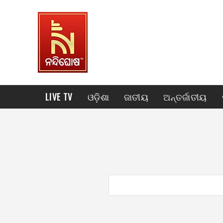
LIVE TV
ଓଡ଼ିଶା
ଜାତୀୟ
ଅନ୍ତର୍ଜାତୀୟ