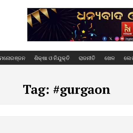
ମନୋରଞ୍ଜନ
ଶିକ୍ଷା ଓ ନିଯୁକ୍ତି
ରାଜନୀତି
ଖେଳ
ଲେଖ
Tag:
#gurgaon