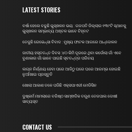
LATEST STORIES
ବର୍ଷା ହେଲେ ବଢୁଛି ଭୁସ୍ଖଳନ ଭୟ : ଗଜପତି ଜିଲ୍ଲାର ୧୩୯ଟି ସ୍ଥାନକୁ
ଭୁସ୍ଖଳନ ସମ୍ଭାବ୍ୟ ଅଞ୍ଚଳ ଭାବେ ଚିହ୍ନଟ
ତେଜୁଛି ରେଭେନ୍ସା ବିବାଦ : ମୁଖ୍ୟ ଫାଟକ ଆଗରେ ଆନ୍ଦୋଳନ
ଜାତୀୟ ହସ୍ତତନ୍ତ ଦିବସ :୪୦ କିମି ଦୂରରେ ଥିବା କର୍ଡୋଲା ଗାଁ ଏବେ
ବୁଣାକାର ଗାଁ ଭାବେ ପାଇଛି ସ୍ବତନ୍ତ୍ର ପରିଚୟ
ଲଗ୍ନ ନିର୍ଣ୍ଣୟ ହେବା ପରେ ଆଜିଠୁ ଘରେ ଘରେ ଆରମ୍ଭ ହୋଇଛି
ନୁଆଁଖାଇ ପ୍ରସ୍ତୁତି
ଖୋଲା ଆକାଶ ତଳେ ପଡିଛି ଏକ୍ସପାଏରୀ ମେଡିସିନ
ଦୁଷ୍କର୍ମ ମାମଲାରେ ବରିଷ୍ଠ ସାମ୍ଵାଦିକ ତରୁଣ ତେଜପାଲ ଦୋଷୀ
ସାବ୍ୟସ୍ତ
CONTACT US