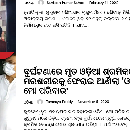
Santosh Kumar Sahoo
-
February 11, 2022
ଜାତୀୟ
ନୂଆଦିଲ୍ଲୀ: ଗୁରୁବାର ହରିଆଣାର ଗୁରୁଗାଓଁରେ ଦେଖିବାକୁ ମିଳ
ଅଭାବନୀୟ ଘଟଣା । ଏଠାରେ ଥିବା ୨୨ ମହଲା ବିଲ୍ଡିଂର ୬ 
ନିର୍ମାଣାଧିନ ଛାତ ଖସି ପଡିଛି । ଯାହା...
ଦୁର୍ଘଟଣାରେ ମୃତ ଓଡ଼ିଆ ଶ୍ରମି
ମରଶରୀରକୁ ଫେରାଇ ଆଣିଲା ‘ଓଡ
ମୋ ପରିବାର’
Tanmaya Reddy
-
November 5, 2020
ଓଡ଼ିଶା
ଭୁବନେଶ୍ୱର: ସହାୟତାର ହାତ ବଢ଼ାଇଲା ଓଡିଶା ମୋ ପରିବାର
ଗୁରୁଗ୍ରାମରେ ଓଡ଼ିଆ ଶ୍ରମିକଙ୍କ ଦୁର୍ଘଟଣାରେ ମୃତ୍ୟୁ ହୋଇଥ
ଶ୍ରମିକ କେନ୍ଦ୍ରାପଡାର ପ୍ରମୋଦ ପରିଡ଼ା । ଅର୍ଥ ଅଭାବରୁ