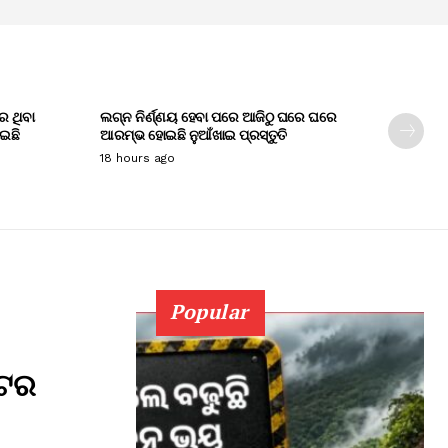
େ ଥିବା
ଲଗ୍ନ ନିର୍ଣ୍ଣୟ ହେବା ପରେ ଆଜିଠୁ ଘରେ ଘରେ
ାଇଛି
ଆରମ୍ଭ ହୋଇଛି ନୁଆଁଖାଇ ପ୍ରସ୍ତୁତି
18 hours ago
Popular
୍ଟର