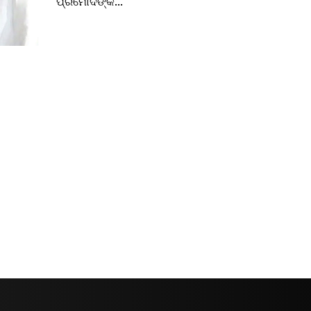
ପ୍ରମୋଦଙ୍କ...