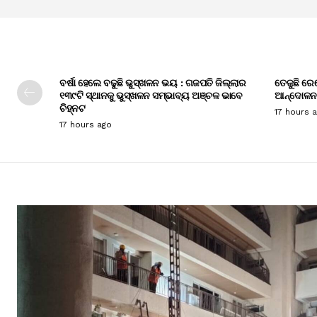
ବର୍ଷା ହେଲେ ବଢୁଛି ଭୁସ୍ଖଳନ ଭୟ : ଗଜପତି ଜିଲ୍ଲାର
ତେଜୁଛି ରେ
୧୩୯ଟି ସ୍ଥାନକୁ ଭୁସ୍ଖଳନ ସମ୍ଭାବ୍ୟ ଅଞ୍ଚଳ ଭାବେ
ଆନ୍ଦୋଳନ
ଚିହ୍ନଟ
17 hours 
17 hours ago