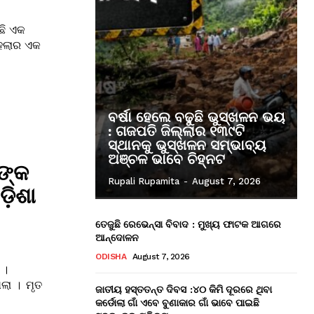
ିଛି ଏକ
ମହଲାର ଏକ
ବର୍ଷା ହେଲେ ବଢୁଛି ଭୁସ୍ଖଳନ ଭୟ
: ଗଜପତି ଜିଲ୍ଲାର ୧୩୯ଟି
ସ୍ଥାନକୁ ଭୁସ୍ଖଳନ ସମ୍ଭାବ୍ୟ
ଅଞ୍ଚଳ ଭାବେ ଚିହ୍ନଟ
କଙ୍କ
Rupali Rupamita
-
August 7, 2026
଼ିଶା
ତେଜୁଛି ରେଭେନ୍ସା ବିବାଦ : ମୁଖ୍ୟ ଫାଟକ ଆଗରେ
ଆନ୍ଦୋଳନ
ODISHA
August 7, 2026
 ।
ିଲା । ମୃତ
ଜାତୀୟ ହସ୍ତତନ୍ତ ଦିବସ :୪୦ କିମି ଦୂରରେ ଥିବା
କର୍ଡୋଲା ଗାଁ ଏବେ ବୁଣାକାର ଗାଁ ଭାବେ ପାଇଛି