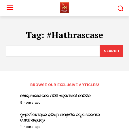
Tag:
#Hathrascase
SEARCH
BROWSE OUR EXCLUSIVE ARTICLES!
ଖୋଲା ଆକାଶ ତଳେ ପଡିଛି ଏକ୍ସପାଏରୀ ମେଡିସିନ
8 hours ago
ଦୁଷ୍କର୍ମ ମାମଲାରେ ବରିଷ୍ଠ ସାମ୍ଵାଦିକ ତରୁଣ ତେଜପାଲ
ଦୋଷୀ ସାବ୍ୟସ୍ତ
11 hours ago