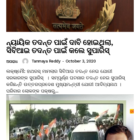
ନ୍ୟାୟିକ ତଦନ୍ତ ପାଇଁ ଦାବି ହୋଇଥିଲା,
ସିବିଆଇ ତଦନ୍ତ ପାଇଁ କଲେ ସୁପାରିସ୍
Tanmaya Reddy
-
October 3, 2020
ଅପରାଧ
ଲକ୍ଷ୍ମୌ: ହାଥରସ୍ ମାମଲାର ସିବିଆଇ ତଦନ୍ତ ନେଇ ଯୋଗୀ
ସରକାରଙ୍କ ସୁପାରିସ୍ । ସମ୍ପୂର୍ଣ୍ଣ ଘଟଣାର ତଦନ୍ତ ନେଇ ସୁପାରିସ୍
କରିଛନ୍ତି ଉତ୍ତରପ୍ରଦେଶ ମୁଖ୍ୟମନ୍ତ୍ରୀ ଯୋଗୀ ଆଦିତ୍ୟନାଥ ।
ପରିବାର ଲୋକଙ୍କ ପକ୍ଷରୁ...