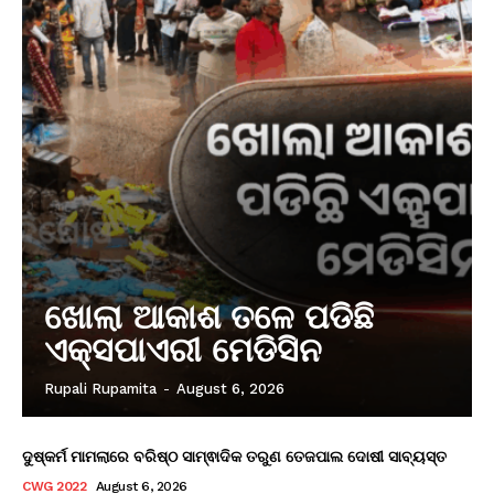
ଖୋଲା ଆକାଶ ତଳେ ପଡିଛି
ଏକ୍ସପାଏରୀ ମେଡିସିନ
Rupali Rupamita
-
August 6, 2026
ଦୁଷ୍କର୍ମ ମାମଲାରେ ବରିଷ୍ଠ ସାମ୍ଵାଦିକ ତରୁଣ ତେଜପାଲ ଦୋଷୀ ସାବ୍ୟସ୍ତ
CWG 2022
August 6, 2026