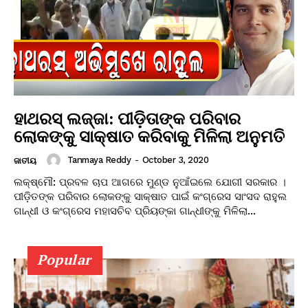
ହାଥରସ୍ ଲଜ୍ଜା: ପୀଡ଼ିତାଙ୍କ ପରିବାର
ଲୋକଙ୍କୁ ସାକ୍ଷାତ କରିବାକୁ ମିଳିଲା ଅନୁମତି
Tanmaya Reddy
-
October 3, 2020
ଜାତୀୟ
ଲକ୍ଷ୍ମୌ: ପ୍ରବଳ ଚାପ ଆଗରେ ମୁଣ୍ଡ ନୁଆଁଇଲେ ଯୋଗୀ ସରକାର ।
ପୀଡ଼ିତଙ୍କ ପରିବାର ଲୋକଙ୍କୁ ସାକ୍ଷାତ ପାଇଁ କଂଗ୍ରେସ ସାଂସଦ ରାହୁଲ
ଗାନ୍ଧୀ ଓ କଂଗ୍ରେସ ମହାସଚିବ ପ୍ରିୟଙ୍କା ଗାନ୍ଧୀଙ୍କୁ ମିଳିଲା...
Popular