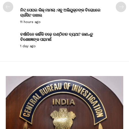
ନିଟ୍ ପେପର ଲିକ୍ ମାମଲା :ସବୁ ଅଭିଯୁକ୍ତଙ୍କ ବିରୋଧରେ
ଚାର୍ଜସିଟ ଦାଖଲ
11 hours ago
ବର୍ଷାଦିନେ କାହିଁକି ବଢ଼େ ଗଣ୍ଠିବାତ ବ୍ୟଥା? ଜାଣନ୍ତୁ
ବିଶେଷଜ୍ଞଙ୍କ ପରାମର୍ଶ
1 day ago