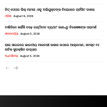
ନିଟ୍ ପେପର ଲିକ୍ ମାମଲା :ସବୁ ଅଭିଯୁକ୍ତଙ୍କ ବିରୋଧରେ ଚାର୍ଜସିଟ ଦାଖଲ
ଓଡ଼ିଶା
August 6, 2026
ବର୍ଷାଦିନେ କାହିଁକି ବଢ଼େ ଗଣ୍ଠିବାତ ବ୍ୟଥା? ଜାଣନ୍ତୁ ବିଶେଷଜ୍ଞଙ୍କ ପରାମର୍ଶ
ଜୀବନଚର୍ଯ୍ୟା
August 5, 2026
ଲାଲ ସାଗରରେ ଭାରତୀୟ ମାଲବାହୀ ଜାହାଜ ଉପରେ ଆକ୍ରମଣ; ସମସ୍ତ ୧୪
ନାବିକ ସୁରକ୍ଷିତ ଉଦ୍ଧାର
ଅନ୍ତର୍ଜାତୀୟ
August 5, 2026