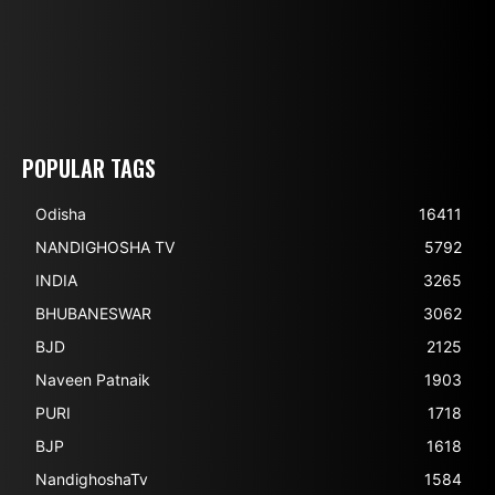
POPULAR TAGS
Odisha
16411
NANDIGHOSHA TV
5792
INDIA
3265
BHUBANESWAR
3062
BJD
2125
Naveen Patnaik
1903
PURI
1718
BJP
1618
NandighoshaTv
1584