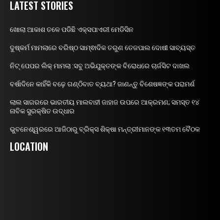
LATEST STORIES
ଖୋଲା ଆକାଶ ତଳେ ପଡିଛି ଏକ୍ସପାଏରୀ ମେଡିସିନ
ଦୁଷ୍କର୍ମ ମାମଲାରେ ବରିଷ୍ଠ ସାମ୍ଵାଦିକ ତରୁଣ ତେଜପାଲ ଦୋଷୀ ସାବ୍ୟସ୍ତ
ନିଟ୍ ପେପର ଲିକ୍ ମାମଲା :ସବୁ ଅଭିଯୁକ୍ତଙ୍କ ବିରୋଧରେ ଚାର୍ଜସିଟ ଦାଖଲ
ବର୍ଷାଦିନେ କାହିଁକି ବଢ଼େ ଗଣ୍ଠିବାତ ବ୍ୟଥା? ଜାଣନ୍ତୁ ବିଶେଷଜ୍ଞଙ୍କ ପରାମର୍ଶ
ଲାଲ ସାଗରରେ ଭାରତୀୟ ମାଲବାହୀ ଜାହାଜ ଉପରେ ଆକ୍ରମଣ; ସମସ୍ତ ୧୪
ନାବିକ ସୁରକ୍ଷିତ ଉଦ୍ଧାର
ଭୁବନେଶ୍ୱରରେ ଆଜିଠାରୁ ବ୍ରିକ୍ସ ଶିକ୍ଷା ମନ୍ତ୍ରୀମାନଙ୍କ ୧୩ତମ ବୈଠକ
LOCATION