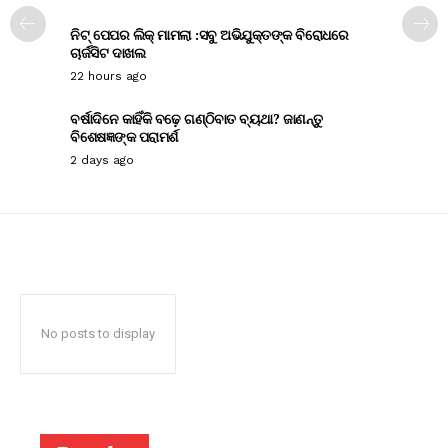
ନିଟ୍ ପେପର ଲିକ୍ ମାମଲା :ସବୁ ଅଭିଯୁକ୍ତଙ୍କ ବିରୋଧରେ
ଚାର୍ଜସିଟ ଦାଖଲ
22 hours ago
ବର୍ଷାଦିନେ କାହିଁକି ବଢ଼େ ଗଣ୍ଠିବାତ ବ୍ୟଥା? ଜାଣନ୍ତୁ
ବିଶେଷଜ୍ଞଙ୍କ ପରାମର୍ଶ
2 days ago
No posts to display