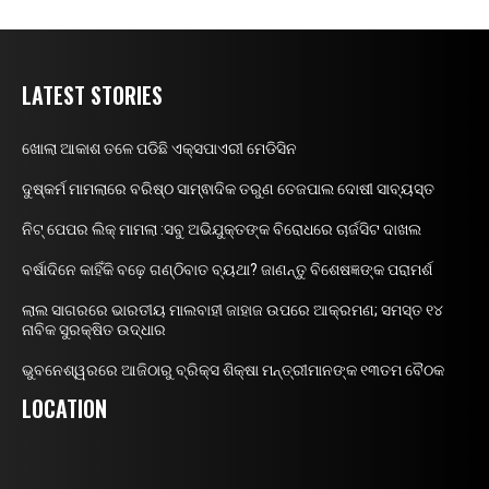
LATEST STORIES
ଖୋଲା ଆକାଶ ତଳେ ପଡିଛି ଏକ୍ସପାଏରୀ ମେଡିସିନ
ଦୁଷ୍କର୍ମ ମାମଲାରେ ବରିଷ୍ଠ ସାମ୍ଵାଦିକ ତରୁଣ ତେଜପାଲ ଦୋଷୀ ସାବ୍ୟସ୍ତ
ନିଟ୍ ପେପର ଲିକ୍ ମାମଲା :ସବୁ ଅଭିଯୁକ୍ତଙ୍କ ବିରୋଧରେ ଚାର୍ଜସିଟ ଦାଖଲ
ବର୍ଷାଦିନେ କାହିଁକି ବଢ଼େ ଗଣ୍ଠିବାତ ବ୍ୟଥା? ଜାଣନ୍ତୁ ବିଶେଷଜ୍ଞଙ୍କ ପରାମର୍ଶ
ଲାଲ ସାଗରରେ ଭାରତୀୟ ମାଲବାହୀ ଜାହାଜ ଉପରେ ଆକ୍ରମଣ; ସମସ୍ତ ୧୪
ନାବିକ ସୁରକ୍ଷିତ ଉଦ୍ଧାର
ଭୁବନେଶ୍ୱରରେ ଆଜିଠାରୁ ବ୍ରିକ୍ସ ଶିକ୍ଷା ମନ୍ତ୍ରୀମାନଙ୍କ ୧୩ତମ ବୈଠକ
LOCATION