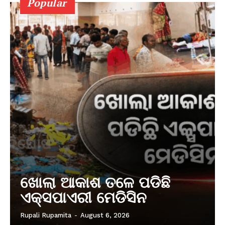
Popular
ଖୋଲା ଆକାଶ ତଳେ ପଡିଛି
ଏକ୍ସପାଏରୀ ମେଡିସିନ
Rupali Rupamita
-
August 6, 2026