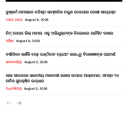
ଦୁଷ୍କର୍ମ ମାମଲାରେ ବରିଷ୍ଠ ସାମ୍ଵାଦିକ ତରୁଣ ତେଜପାଲ ଦୋଷୀ ସାବ୍ୟସ୍ତ
CWG 2022
August 6, 2026
ନିଟ୍ ପେପର ଲିକ୍ ମାମଲା :ସବୁ ଅଭିଯୁକ୍ତଙ୍କ ବିରୋଧରେ ଚାର୍ଜସିଟ ଦାଖଲ
ଓଡ଼ିଶା
August 6, 2026
ବର୍ଷାଦିନେ କାହିଁକି ବଢ଼େ ଗଣ୍ଠିବାତ ବ୍ୟଥା? ଜାଣନ୍ତୁ ବିଶେଷଜ୍ଞଙ୍କ ପରାମର୍ଶ
ଜୀବନଚର୍ଯ୍ୟା
August 5, 2026
ଲାଲ ସାଗରରେ ଭାରତୀୟ ମାଲବାହୀ ଜାହାଜ ଉପରେ ଆକ୍ରମଣ; ସମସ୍ତ ୧୪
ନାବିକ ସୁରକ୍ଷିତ ଉଦ୍ଧାର
ଅନ୍ତର୍ଜାତୀୟ
August 5, 2026