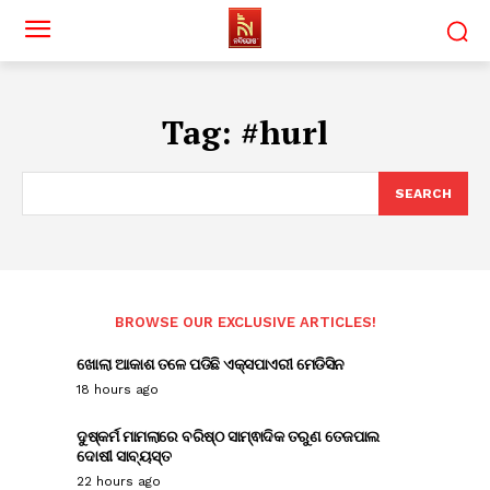
Tag:
#hurl
SEARCH
BROWSE OUR EXCLUSIVE ARTICLES!
ଖୋଲା ଆକାଶ ତଳେ ପଡିଛି ଏକ୍ସପାଏରୀ ମେଡିସିନ
18 hours ago
ଦୁଷ୍କର୍ମ ମାମଲାରେ ବରିଷ୍ଠ ସାମ୍ଵାଦିକ ତରୁଣ ତେଜପାଲ
ଦୋଷୀ ସାବ୍ୟସ୍ତ
22 hours ago