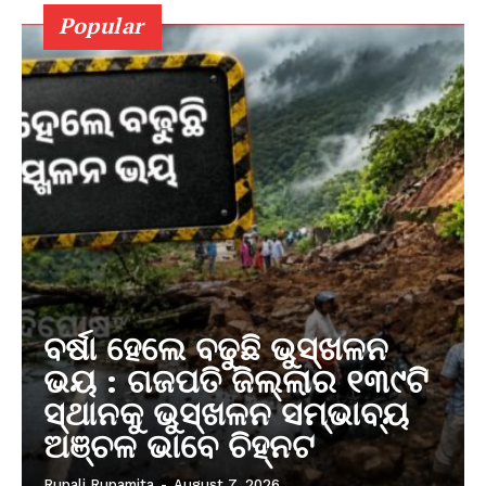
Popular
ବର୍ଷା ହେଲେ ବଢୁଛି ଭୁସ୍ଖଳନ
ଭୟ : ଗଜପତି ଜିଲ୍ଲାର ୧୩୯ଟି
ସ୍ଥାନକୁ ଭୁସ୍ଖଳନ ସମ୍ଭାବ୍ୟ
ଅଞ୍ଚଳ ଭାବେ ଚିହ୍ନଟ
Rupali Rupamita
-
August 7, 2026