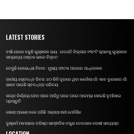
LATEST STORIES
ବର୍ଷା ହେଲେ ବଢୁଛି ଭୁସ୍ଖଳନ ଭୟ : ଗଜପତି ଜିଲ୍ଲାର ୧୩୯ଟି ସ୍ଥାନକୁ ଭୁସ୍ଖଳନ
ସମ୍ଭାବ୍ୟ ଅଞ୍ଚଳ ଭାବେ ଚିହ୍ନଟ
ତେଜୁଛି ରେଭେନ୍ସା ବିବାଦ : ମୁଖ୍ୟ ଫାଟକ ଆଗରେ ଆନ୍ଦୋଳନ
ଜାତୀୟ ହସ୍ତତନ୍ତ ଦିବସ :୪୦ କିମି ଦୂରରେ ଥିବା କର୍ଡୋଲା ଗାଁ ଏବେ ବୁଣାକାର ଗାଁ
ଭାବେ ପାଇଛି ସ୍ବତନ୍ତ୍ର ପରିଚୟ
ଲଗ୍ନ ନିର୍ଣ୍ଣୟ ହେବା ପରେ ଆଜିଠୁ ଘରେ ଘରେ ଆରମ୍ଭ ହୋଇଛି ନୁଆଁଖାଇ
ପ୍ରସ୍ତୁତି
ଖୋଲା ଆକାଶ ତଳେ ପଡିଛି ଏକ୍ସପାଏରୀ ମେଡିସିନ
ଦୁଷ୍କର୍ମ ମାମଲାରେ ବରିଷ୍ଠ ସାମ୍ଵାଦିକ ତରୁଣ ତେଜପାଲ ଦୋଷୀ ସାବ୍ୟସ୍ତ
LOCATION