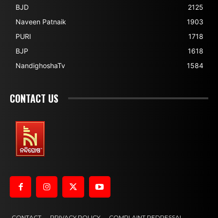
BJD
2125
Naveen Patnaik
1903
PURI
1718
BJP
1618
NandighoshaTv
1584
CONTACT US
CONTACT
PRIVACY POLICY
COMPLAINT REDRESSAL