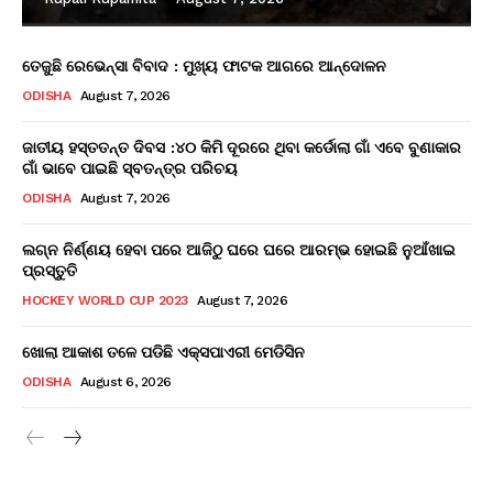
ତେଜୁଛି ରେଭେନ୍ସା ବିବାଦ : ମୁଖ୍ୟ ଫାଟକ ଆଗରେ ଆନ୍ଦୋଳନ
ODISHA
August 7, 2026
ଜାତୀୟ ହସ୍ତତନ୍ତ ଦିବସ :୪୦ କିମି ଦୂରରେ ଥିବା କର୍ଡୋଲା ଗାଁ ଏବେ ବୁଣାକାର
ଗାଁ ଭାବେ ପାଇଛି ସ୍ବତନ୍ତ୍ର ପରିଚୟ
ODISHA
August 7, 2026
ଲଗ୍ନ ନିର୍ଣ୍ଣୟ ହେବା ପରେ ଆଜିଠୁ ଘରେ ଘରେ ଆରମ୍ଭ ହୋଇଛି ନୁଆଁଖାଇ
ପ୍ରସ୍ତୁତି
HOCKEY WORLD CUP 2023
August 7, 2026
ଖୋଲା ଆକାଶ ତଳେ ପଡିଛି ଏକ୍ସପାଏରୀ ମେଡିସିନ
ODISHA
August 6, 2026