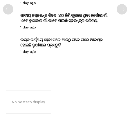
1 day ago
ଜାତୀୟ ହସ୍ତତନ୍ତ ଦିବସ :୪୦ କିମି ଦୂରରେ ଥିବା କର୍ଡୋଲା ଗାଁ
ଏବେ ବୁଣାକାର ଗାଁ ଭାବେ ପାଇଛି ସ୍ବତନ୍ତ୍ର ପରିଚୟ
1 day ago
ଲଗ୍ନ ନିର୍ଣ୍ଣୟ ହେବା ପରେ ଆଜିଠୁ ଘରେ ଘରେ ଆରମ୍ଭ
ହୋଇଛି ନୁଆଁଖାଇ ପ୍ରସ୍ତୁତି
1 day ago
No posts to display