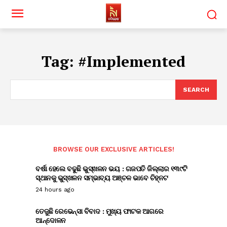
Tag:
#Implemented
SEARCH
BROWSE OUR EXCLUSIVE ARTICLES!
ବର୍ଷା ହେଲେ ବଢୁଛି ଭୁସ୍ଖଳନ ଭୟ : ଗଜପତି ଜିଲ୍ଲାର ୧୩୯ଟି
ସ୍ଥାନକୁ ଭୁସ୍ଖଳନ ସମ୍ଭାବ୍ୟ ଅଞ୍ଚଳ ଭାବେ ଚିହ୍ନଟ
24 hours ago
ତେଜୁଛି ରେଭେନ୍ସା ବିବାଦ : ମୁଖ୍ୟ ଫାଟକ ଆଗରେ
ଆନ୍ଦୋଳନ