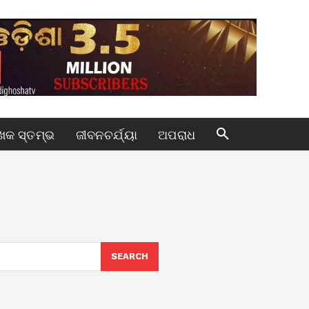
କ ସ୍ତମ୍ଭ
ଜୀବନଚର୍ଯ୍ୟା
ଅପରାଧ
SEARCH