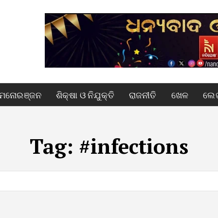
ମନୋରଞ୍ଜନ
ଶିକ୍ଷା ଓ ନିଯୁକ୍ତି
ରାଜନୀତି
ଖେଳ
ଲେଖ
Tag:
#infections