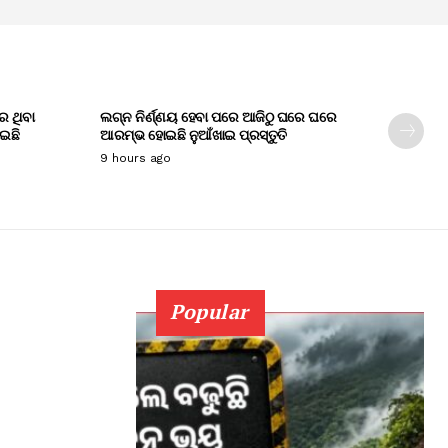
େ ଥିବା
ଲଗ୍ନ ନିର୍ଣ୍ଣୟ ହେବା ପରେ ଆଜିଠୁ ଘରେ ଘରେ
ାଇଛି
ଆରମ୍ଭ ହୋଇଛି ନୁଆଁଖାଇ ପ୍ରସ୍ତୁତି
9 hours ago
Popular