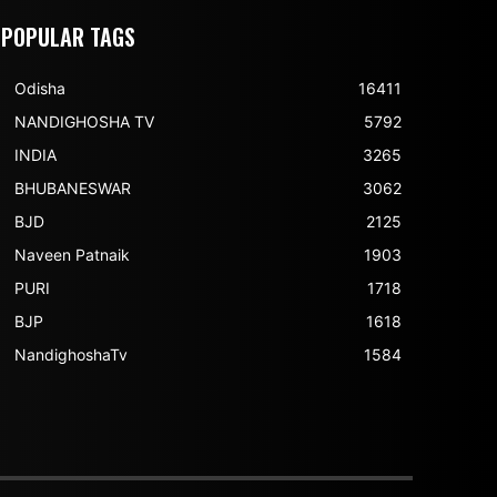
POPULAR TAGS
Odisha
16411
NANDIGHOSHA TV
5792
INDIA
3265
BHUBANESWAR
3062
BJD
2125
Naveen Patnaik
1903
PURI
1718
BJP
1618
NandighoshaTv
1584