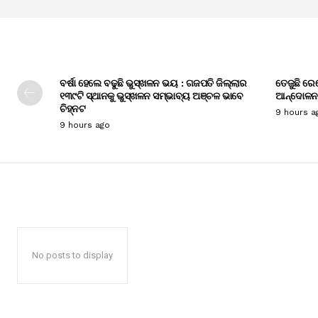
ବର୍ଷା ହେଲେ ବଢୁଛି ଭୁସ୍ଖଳନ ଭୟ : ଗଜପତି ଜିଲ୍ଲାର
ତେଜୁଛି ରେ
୧୩୯ଟି ସ୍ଥାନକୁ ଭୁସ୍ଖଳନ ସମ୍ଭାବ୍ୟ ଅଞ୍ଚଳ ଭାବେ
ଆନ୍ଦୋଳନ
ଚିହ୍ନଟ
9 hours a
9 hours ago
No posts to display