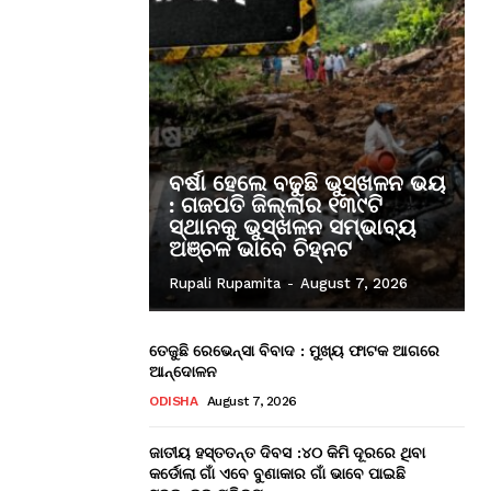
ବର୍ଷା ହେଲେ ବଢୁଛି ଭୁସ୍ଖଳନ ଭୟ
: ଗଜପତି ଜିଲ୍ଲାର ୧୩୯ଟି
ସ୍ଥାନକୁ ଭୁସ୍ଖଳନ ସମ୍ଭାବ୍ୟ
ଅଞ୍ଚଳ ଭାବେ ଚିହ୍ନଟ
Rupali Rupamita
-
August 7, 2026
ତେଜୁଛି ରେଭେନ୍ସା ବିବାଦ : ମୁଖ୍ୟ ଫାଟକ ଆଗରେ
ଆନ୍ଦୋଳନ
ODISHA
August 7, 2026
ଜାତୀୟ ହସ୍ତତନ୍ତ ଦିବସ :୪୦ କିମି ଦୂରରେ ଥିବା
କର୍ଡୋଲା ଗାଁ ଏବେ ବୁଣାକାର ଗାଁ ଭାବେ ପାଇଛି