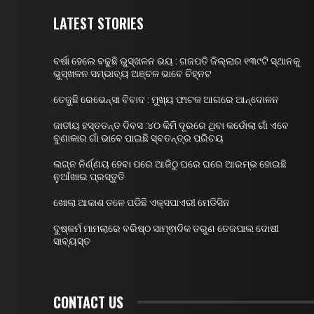
LATEST STORIES
ବର୍ଷା ହେଲେ ବଢୁଛି ଭୁସ୍ଖଳନ ଭୟ : ଗଜପତି ଜିଲ୍ଲାର ୧୩୯ଟି ସ୍ଥାନକୁ
ଭୁସ୍ଖଳନ ସମ୍ଭାବ୍ୟ ଅଞ୍ଚଳ ଭାବେ ଚିହ୍ନଟ
ତେଜୁଛି ରେଭେନ୍ସା ବିବାଦ : ମୁଖ୍ୟ ଫାଟକ ଆଗରେ ଆନ୍ଦୋଳନ
ଜାତୀୟ ହସ୍ତତନ୍ତ ଦିବସ :୪୦ କିମି ଦୂରରେ ଥିବା କର୍ଡୋଲା ଗାଁ ଏବେ
ବୁଣାକାର ଗାଁ ଭାବେ ପାଇଛି ସ୍ବତନ୍ତ୍ର ପରିଚୟ
ଲଗ୍ନ ନିର୍ଣ୍ଣୟ ହେବା ପରେ ଆଜିଠୁ ଘରେ ଘରେ ଆରମ୍ଭ ହୋଇଛି
ନୁଆଁଖାଇ ପ୍ରସ୍ତୁତି
ଖୋଲା ଆକାଶ ତଳେ ପଡିଛି ଏକ୍ସପାଏରୀ ମେଡିସିନ
ଦୁଷ୍କର୍ମ ମାମଲାରେ ବରିଷ୍ଠ ସାମ୍ଵାଦିକ ତରୁଣ ତେଜପାଲ ଦୋଷୀ
ସାବ୍ୟସ୍ତ
CONTACT US