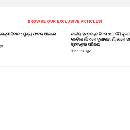
BROWSE OUR EXCLUSIVE ARTICLES!
ଭେନ୍ସା ବିବାଦ : ମୁଖ୍ୟ ଫାଟକ ଆଗରେ
ଜାତୀୟ ହସ୍ତତନ୍ତ ଦିବସ :୪୦ କିମି ଦୂରର
କର୍ଡୋଲା ଗାଁ ଏବେ ବୁଣାକାର ଗାଁ ଭାବେ ପ
ସ୍ବତନ୍ତ୍ର ପରିଚୟ
go
9 hours ago