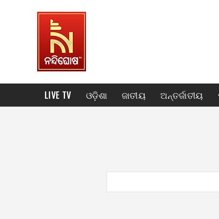
LIVE TV
ଓଡ଼ିଶା
ଜାତୀୟ
ଅନ୍ତର୍ଜାତୀୟ