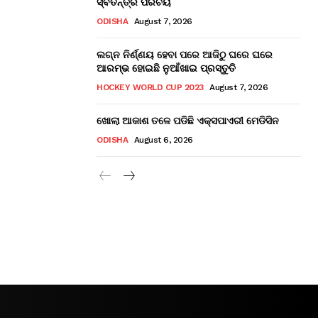
ସ୍ବତନ୍ତ୍ର ପରିଚୟ
ODISHA
August 7, 2026
ଲଗ୍ନ ନିର୍ଣ୍ଣୟ ହେବା ପରେ ଆଜିଠୁ ଘରେ ଘରେ
ଆରମ୍ଭ ହୋଇଛି ନୁଆଁଖାଇ ପ୍ରସ୍ତୁତି
HOCKEY WORLD CUP 2023
August 7, 2026
ଖୋଲା ଆକାଶ ତଳେ ପଡିଛି ଏକ୍ସପାଏରୀ ମେଡିସିନ
ODISHA
August 6, 2026