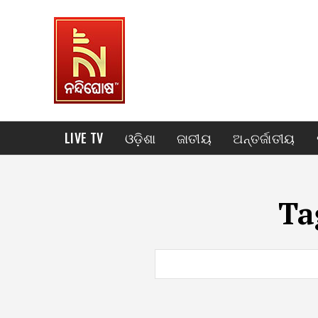
LIVE TV
ଓଡ଼ିଶା
ଜାତୀୟ
ଅନ୍ତର୍ଜାତୀୟ
Ta