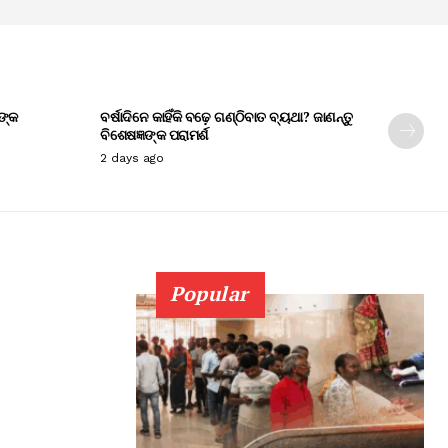
ଙ୍କ
ବର୍ଷାଦିନେ କାହିଁକି ବଢ଼େ ଗଣ୍ଠିବାତ ବ୍ୟଥା? ଜାଣନ୍ତୁ
ବିଶେଷଜ୍ଞଙ୍କ ପରାମର୍ଶ
2 days ago
Popular