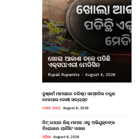
ଖୋଲା ଆକାଶ ତଳେ ପଡିଛି
ଏକ୍ସପାଏରୀ ମେଡିସିନ
Rupali Rupamita
-
August 6, 2026
ଦୁଷ୍କର୍ମ ମାମଲାରେ ବରିଷ୍ଠ ସାମ୍ଵାଦିକ ତରୁଣ
ତେଜପାଲ ଦୋଷୀ ସାବ୍ୟସ୍ତ
CWG 2022
August 6, 2026
ନିଟ୍ ପେପର ଲିକ୍ ମାମଲା :ସବୁ ଅଭିଯୁକ୍ତଙ୍କ
ବିରୋଧରେ ଚାର୍ଜସିଟ ଦାଖଲ
ଓଡ଼ିଶା
August 6, 2026