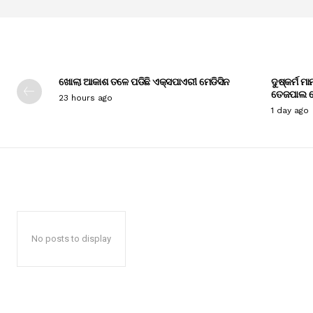
ଖୋଲା ଆକାଶ ତଳେ ପଡିଛି ଏକ୍ସପାଏରୀ ମେଡିସିନ
ଦୁଷ୍କର୍ମ ମ
ତେଜପାଲ ଦ
23 hours ago
1 day ago
No posts to display