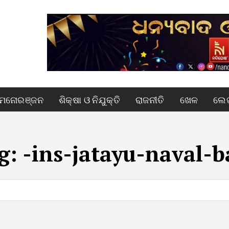
ମନୋରଞ୍ଜନ
ଶିକ୍ଷା ଓ ନିଯୁକ୍ତି
ରାଜନୀତି
ଖେଳ
ଲେଖ
g:
-ins-jatayu-naval-b