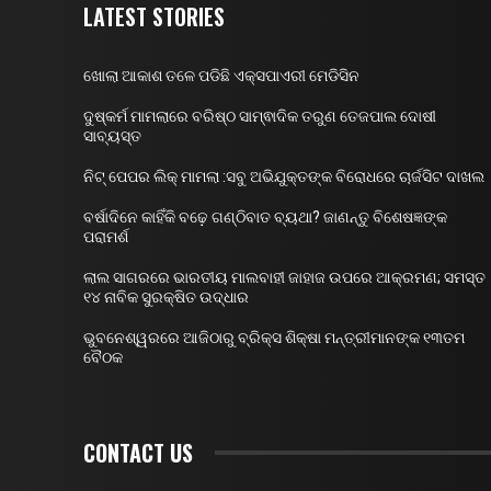
LATEST STORIES
ଖୋଲା ଆକାଶ ତଳେ ପଡିଛି ଏକ୍ସପାଏରୀ ମେଡିସିନ
ଦୁଷ୍କର୍ମ ମାମଲାରେ ବରିଷ୍ଠ ସାମ୍ଵାଦିକ ତରୁଣ ତେଜପାଲ ଦୋଷୀ
ସାବ୍ୟସ୍ତ
ନିଟ୍ ପେପର ଲିକ୍ ମାମଲା :ସବୁ ଅଭିଯୁକ୍ତଙ୍କ ବିରୋଧରେ ଚାର୍ଜସିଟ ଦାଖଲ
ବର୍ଷାଦିନେ କାହିଁକି ବଢ଼େ ଗଣ୍ଠିବାତ ବ୍ୟଥା? ଜାଣନ୍ତୁ ବିଶେଷଜ୍ଞଙ୍କ
ପରାମର୍ଶ
ଲାଲ ସାଗରରେ ଭାରତୀୟ ମାଲବାହୀ ଜାହାଜ ଉପରେ ଆକ୍ରମଣ; ସମସ୍ତ
୧୪ ନାବିକ ସୁରକ୍ଷିତ ଉଦ୍ଧାର
ଭୁବନେଶ୍ୱରରେ ଆଜିଠାରୁ ବ୍ରିକ୍ସ ଶିକ୍ଷା ମନ୍ତ୍ରୀମାନଙ୍କ ୧୩ତମ
ବୈଠକ
CONTACT US