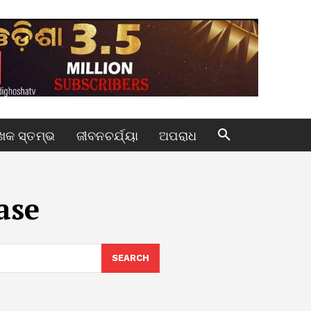
କ ସ୍ତମ୍ଭ
ଜୀବନଚର୍ଯ୍ୟା
ଅପରାଧ
ase
SEARCH