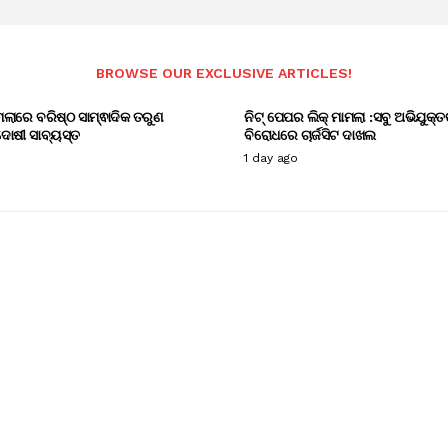
BROWSE OUR EXCLUSIVE ARTICLES!
ାମଲାରେ ବରିଷ୍ଠ ସାମ୍ଵାଦିକ ତରୁଣ
ନିଟ୍ ପେପର ଲିକ୍ ମାମଲା :ସବୁ ଅଭିଯୁକ୍ତ
ୋଷୀ ସାବ୍ୟସ୍ତ
ବିରୋଧରେ ଚାର୍ଜସିଟ ଦାଖଲ
1 day ago