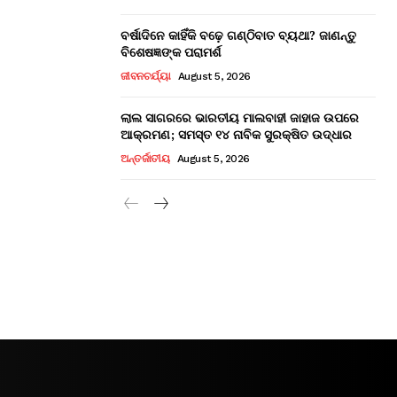
ବର୍ଷାଦିନେ କାହିଁକି ବଢ଼େ ଗଣ୍ଠିବାତ ବ୍ୟଥା? ଜାଣନ୍ତୁ
ବିଶେଷଜ୍ଞଙ୍କ ପରାମର୍ଶ
ଜୀବନଚର୍ଯ୍ୟା
August 5, 2026
ଲାଲ ସାଗରରେ ଭାରତୀୟ ମାଲବାହୀ ଜାହାଜ ଉପରେ
ଆକ୍ରମଣ; ସମସ୍ତ ୧୪ ନାବିକ ସୁରକ୍ଷିତ ଉଦ୍ଧାର
ଅନ୍ତର୍ଜାତୀୟ
August 5, 2026