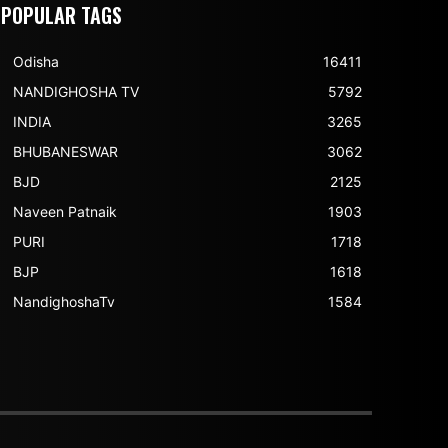
POPULAR TAGS
Odisha
16411
NANDIGHOSHA TV
5792
INDIA
3265
BHUBANESWAR
3062
BJD
2125
Naveen Patnaik
1903
PURI
1718
BJP
1618
NandighoshaTv
1584