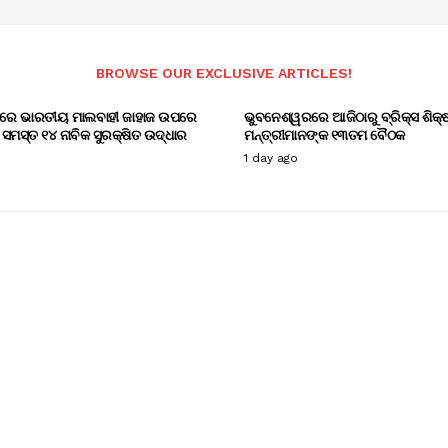
BROWSE OUR EXCLUSIVE ARTICLES!
ରେ ଭାରତୀୟ ମାଲବାହୀ ଜାହାଜ ଉପରେ
ଭୁବନେଶ୍ୱରରେ ଆଜିଠାରୁ ବ୍ରିକ୍ସ ଶିକ୍ଷ
ମସ୍ତ ୧୪ ନାବିକ ସୁରକ୍ଷିତ ଉଦ୍ଧାର
ମନ୍ତ୍ରୀମାନଙ୍କ ୧୩ତମ ବୈଠକ
1 day ago