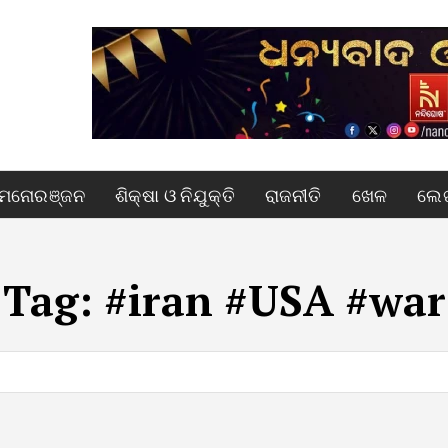
ମନୋରଞ୍ଜନ
ଶିକ୍ଷା ଓ ନିଯୁକ୍ତି
ରାଜନୀତି
ଖେଳ
ଲେଖ
Tag:
#iran #USA #war