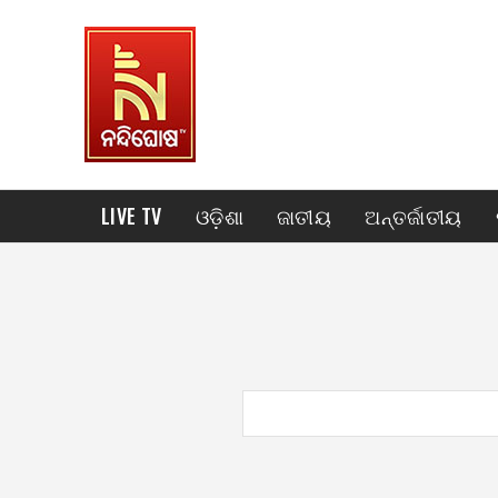
LIVE TV
ଓଡ଼ିଶା
ଜାତୀୟ
ଅନ୍ତର୍ଜାତୀୟ