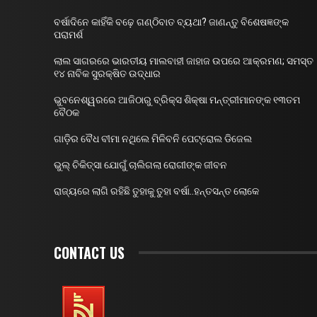
ବର୍ଷାଦିନେ କାହିଁକି ବଢ଼େ ଗଣ୍ଠିବାତ ବ୍ୟଥା? ଜାଣନ୍ତୁ ବିଶେଷଜ୍ଞଙ୍କ
ପରାମର୍ଶ
ଲାଲ ସାଗରରେ ଭାରତୀୟ ମାଲବାହୀ ଜାହାଜ ଉପରେ ଆକ୍ରମଣ; ସମସ୍ତ
୧୪ ନାବିକ ସୁରକ୍ଷିତ ଉଦ୍ଧାର
ଭୁବନେଶ୍ୱରରେ ଆଜିଠାରୁ ବ୍ରିକ୍ସ ଶିକ୍ଷା ମନ୍ତ୍ରୀମାନଙ୍କ ୧୩ତମ
ବୈଠକ
ଗାଡ଼ିର ବୈଧ ବୀମା ନଥିଲେ ମିଳିବନି ପେଟ୍ରୋଲ ଡିଜେଲ
ଭୁଲ୍ ଚିକିତ୍ସା ଯୋଗୁଁ ଚାଲିଗଲା ରୋଗୀଙ୍କ ଜୀବନ
ରାଜ୍ୟରେ ଲାଗି ରହିଛି ତୁହାକୁ ତୁହା ବର୍ଷା..ହନ୍ତସନ୍ତ ଲୋକେ
CONTACT US