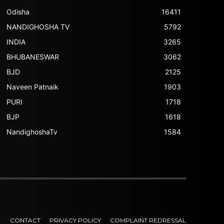
Odisha
16411
NANDIGHOSHA TV
5792
INDIA
3265
BHUBANESWAR
3062
BJD
2125
Naveen Patnaik
1903
PURI
1718
BJP
1618
NandighoshaTv
1584
CONTACT
PRIVACY POLICY
COMPLAINT REDRESSAL