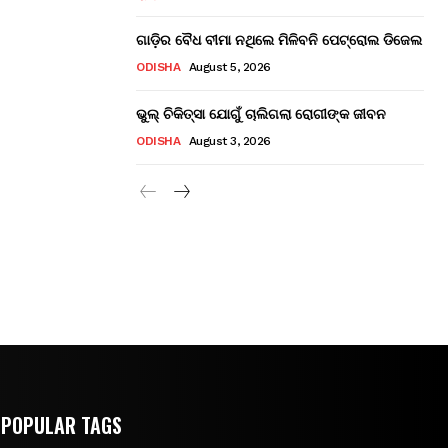
ଗାଡ଼ିର ବୈଧ ବୀମା ନଥିଲେ ମିଳିବନି ପେଟ୍ରୋଲ ଡିଜେଲ
ODISHA
August 5, 2026
ଭୁଲ୍ ଚିକିତ୍ସା ଯୋଗୁଁ ଚାଲିଗଲା ରୋଗୀଙ୍କ ଜୀବନ
ODISHA
August 3, 2026
POPULAR TAGS