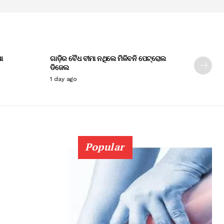
ା
ଗାଡ଼ିର ବୈଧ ବୀମା ନଥିଲେ ମିଳିବନି ପେଟ୍ରୋଲ
ଡିଜେଲ
1 day ago
Popular