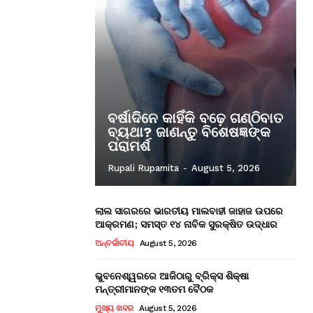
ବର୍ଷାଦିନେ କାହିଁକି ବଢ଼େ ଗଣ୍ଠିବାତ
ବ୍ୟଥା? ଜାଣନ୍ତୁ ବିଶେଷଜ୍ଞଙ୍କ
ପରାମର୍ଶ
Rupali Rupamita
-
August 5, 2026
ଲାଲ ସାଗରରେ ଭାରତୀୟ ମାଲବାହୀ ଜାହାଜ ଉପରେ
ଆକ୍ରମଣ; ସମସ୍ତ ୧୪ ନାବିକ ସୁରକ୍ଷିତ ଉଦ୍ଧାର
ଅନ୍ତର୍ଜାତୀୟ
August 5, 2026
ଭୁବନେଶ୍ୱରରେ ଆଜିଠାରୁ ବ୍ରିକ୍ସ ଶିକ୍ଷା
ମନ୍ତ୍ରୀମାନଙ୍କ ୧୩ତମ ବୈଠକ
ମୁଖ୍ୟ ଖବର
August 5, 2026