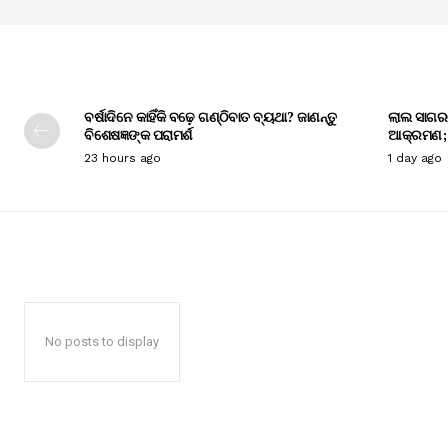
ବର୍ଷାଦିନେ କାହିଁକି ବଢ଼େ ଗଣ୍ଠିବାତ ବ୍ୟଥା? ଜାଣନ୍ତୁ
ଲାଲ ସାଗର
ବିଶେଷଜ୍ଞଙ୍କ ପରାମର୍ଶ
ଆକ୍ରମଣ; ସ
23 hours ago
1 day ago
No posts to display