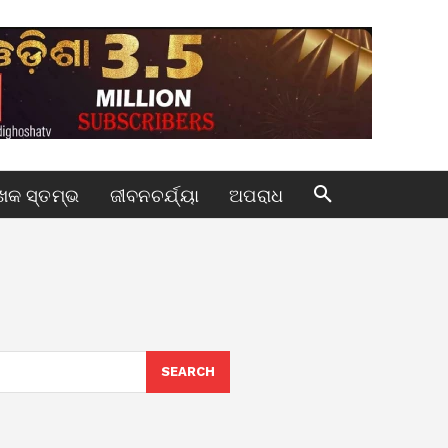
କ ସ୍ତମ୍ଭ
ଜୀବନଚର୍ଯ୍ୟା
ଅପରାଧ
SEARCH