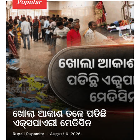
Popular
ଖୋଲା ଆକାଶ ତଳେ ପଡିଛି
ଏକ୍ସପାଏରୀ ମେଡିସିନ
Rupali Rupamita
-
August 6, 2026