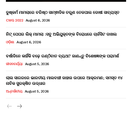
ଦୁଷ୍କର୍ମ ମାମଲାରେ ବରିଷ୍ଠ ସାମ୍ଵାଦିକ ତରୁଣ ତେଜପାଲ ଦୋଷୀ ସାବ୍ୟସ୍ତ
CWG 2022
August 6, 2026
ନିଟ୍ ପେପର ଲିକ୍ ମାମଲା :ସବୁ ଅଭିଯୁକ୍ତଙ୍କ ବିରୋଧରେ ଚାର୍ଜସିଟ ଦାଖଲ
ଓଡ଼ିଶା
August 6, 2026
ବର୍ଷାଦିନେ କାହିଁକି ବଢ଼େ ଗଣ୍ଠିବାତ ବ୍ୟଥା? ଜାଣନ୍ତୁ ବିଶେଷଜ୍ଞଙ୍କ ପରାମର୍ଶ
ଜୀବନଚର୍ଯ୍ୟା
August 5, 2026
ଲାଲ ସାଗରରେ ଭାରତୀୟ ମାଲବାହୀ ଜାହାଜ ଉପରେ ଆକ୍ରମଣ; ସମସ୍ତ ୧୪
ନାବିକ ସୁରକ୍ଷିତ ଉଦ୍ଧାର
ଅନ୍ତର୍ଜାତୀୟ
August 5, 2026