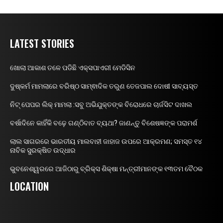
LATEST STORIES
ଖୋଲା ଆକାଶ ତଳେ ପଡିଛି ଏକ୍ସପାଏରୀ ମେଡିସିନ
ଦୁଷ୍କର୍ମ ମାମଲାରେ ବରିଷ୍ଠ ସାମ୍ଵାଦିକ ତରୁଣ ତେଜପାଲ ଦୋଷୀ ସାବ୍ୟସ୍ତ
ନିଟ୍ ପେପର ଲିକ୍ ମାମଲା :ସବୁ ଅଭିଯୁକ୍ତଙ୍କ ବିରୋଧରେ ଚାର୍ଜସିଟ ଦାଖଲ
ବର୍ଷାଦିନେ କାହିଁକି ବଢ଼େ ଗଣ୍ଠିବାତ ବ୍ୟଥା? ଜାଣନ୍ତୁ ବିଶେଷଜ୍ଞଙ୍କ ପରାମର୍ଶ
ଲାଲ ସାଗରରେ ଭାରତୀୟ ମାଲବାହୀ ଜାହାଜ ଉପରେ ଆକ୍ରମଣ; ସମସ୍ତ ୧୪
ନାବିକ ସୁରକ୍ଷିତ ଉଦ୍ଧାର
ଭୁବନେଶ୍ୱରରେ ଆଜିଠାରୁ ବ୍ରିକ୍ସ ଶିକ୍ଷା ମନ୍ତ୍ରୀମାନଙ୍କ ୧୩ତମ ବୈଠକ
LOCATION