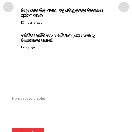
ନିଟ୍ ପେପର ଲିକ୍ ମାମଲା :ସବୁ ଅଭିଯୁକ୍ତଙ୍କ ବିରୋଧରେ
ଚାର୍ଜସିଟ ଦାଖଲ
10 hours ago
ବର୍ଷାଦିନେ କାହିଁକି ବଢ଼େ ଗଣ୍ଠିବାତ ବ୍ୟଥା? ଜାଣନ୍ତୁ
ବିଶେଷଜ୍ଞଙ୍କ ପରାମର୍ଶ
1 day ago
No posts to display