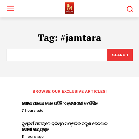
Tag:
#jamtara
SEARCH
BROWSE OUR EXCLUSIVE ARTICLES!
ଖୋଲା ଆକାଶ ତଳେ ପଡିଛି ଏକ୍ସପାଏରୀ ମେଡିସିନ
7 hours ago
ଦୁଷ୍କର୍ମ ମାମଲାରେ ବରିଷ୍ଠ ସାମ୍ଵାଦିକ ତରୁଣ ତେଜପାଲ
ଦୋଷୀ ସାବ୍ୟସ୍ତ
11 hours ago