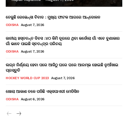
ତେଜୁଛି ରେଭେନ୍ସା ବିବାଦ : ମୁଖ୍ୟ ଫାଟକ ଆଗରେ ଆନ୍ଦୋଳନ
ODISHA
August 7, 2026
ଜାତୀୟ ହସ୍ତତନ୍ତ ଦିବସ :୪୦ କିମି ଦୂରରେ ଥିବା କର୍ଡୋଲା ଗାଁ ଏବେ ବୁଣାକାର
ଗାଁ ଭାବେ ପାଇଛି ସ୍ବତନ୍ତ୍ର ପରିଚୟ
ODISHA
August 7, 2026
ଲଗ୍ନ ନିର୍ଣ୍ଣୟ ହେବା ପରେ ଆଜିଠୁ ଘରେ ଘରେ ଆରମ୍ଭ ହୋଇଛି ନୁଆଁଖାଇ
ପ୍ରସ୍ତୁତି
HOCKEY WORLD CUP 2023
August 7, 2026
ଖୋଲା ଆକାଶ ତଳେ ପଡିଛି ଏକ୍ସପାଏରୀ ମେଡିସିନ
ODISHA
August 6, 2026