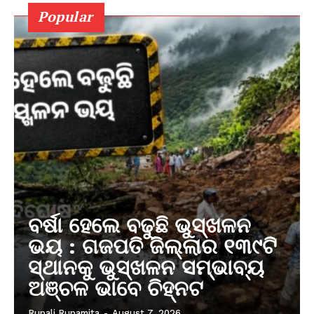
Popular
ବର୍ଷା ହେଲେ ବଢୁଛି ଭୁସ୍ଖଳନ
ଭୟ : ଗଜପତି ଜିଲ୍ଲାର ୧୩୯ଟି
ସ୍ଥାନକୁ ଭୁସ୍ଖଳନ ସମ୍ଭାବ୍ୟ
ଅଞ୍ଚଳ ଭାବେ ଚିହ୍ନଟ
Rupali Rupamita
-
August 7, 2026