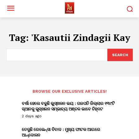
Tag:
'Kasautii Zindagii Kay
SEARCH
BROWSE OUR EXCLUSIVE ARTICLES!
ବର୍ଷା ହେଲେ ବଢୁଛି ଭୁସ୍ଖଳନ ଭୟ : ଗଜପତି ଜିଲ୍ଲାର ୧୩୯ଟି
ସ୍ଥାନକୁ ଭୁସ୍ଖଳନ ସମ୍ଭାବ୍ୟ ଅଞ୍ଚଳ ଭାବେ ଚିହ୍ନଟ
2 days ago
ତେଜୁଛି ରେଭେନ୍ସା ବିବାଦ : ମୁଖ୍ୟ ଫାଟକ ଆଗରେ
ଆନ୍ଦୋଳନ