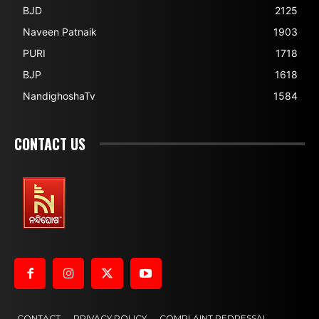
BJD
2125
Naveen Patnaik
1903
PURI
1718
BJP
1618
NandighoshaTv
1584
CONTACT US
CONTACT
PRIVACY POLICY
COMPLAINT REDRESSAL