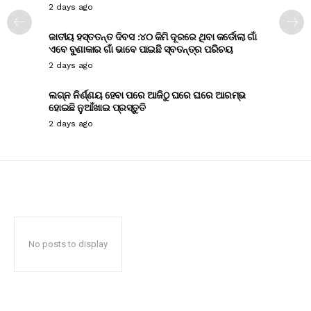
2 days ago
ଜାତୀୟ ହସ୍ତତନ୍ତ ଦିବସ :୪୦ କିମି ଦୂରରେ ଥିବା କର୍ଡୋଲା ଗାଁ
ଏବେ ବୁଣାକାର ଗାଁ ଭାବେ ପାଇଛି ସ୍ବତନ୍ତ୍ର ପରିଚୟ
2 days ago
ଲଗ୍ନ ନିର୍ଣ୍ଣୟ ହେବା ପରେ ଆଜିଠୁ ଘରେ ଘରେ ଆରମ୍ଭ
ହୋଇଛି ନୁଆଁଖାଇ ପ୍ରସ୍ତୁତି
2 days ago
No posts to display