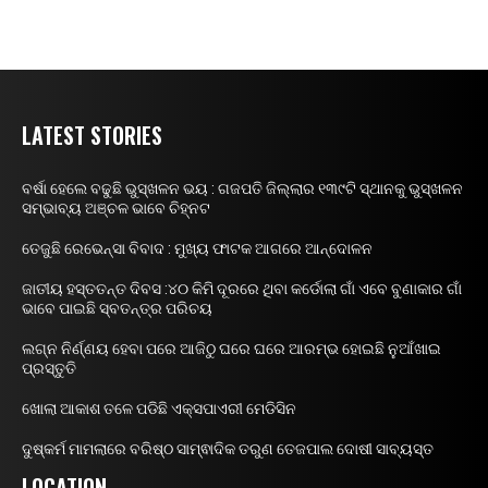
LATEST STORIES
ବର୍ଷା ହେଲେ ବଢୁଛି ଭୁସ୍ଖଳନ ଭୟ : ଗଜପତି ଜିଲ୍ଲାର ୧୩୯ଟି ସ୍ଥାନକୁ ଭୁସ୍ଖଳନ
ସମ୍ଭାବ୍ୟ ଅଞ୍ଚଳ ଭାବେ ଚିହ୍ନଟ
ତେଜୁଛି ରେଭେନ୍ସା ବିବାଦ : ମୁଖ୍ୟ ଫାଟକ ଆଗରେ ଆନ୍ଦୋଳନ
ଜାତୀୟ ହସ୍ତତନ୍ତ ଦିବସ :୪୦ କିମି ଦୂରରେ ଥିବା କର୍ଡୋଲା ଗାଁ ଏବେ ବୁଣାକାର ଗାଁ
ଭାବେ ପାଇଛି ସ୍ବତନ୍ତ୍ର ପରିଚୟ
ଲଗ୍ନ ନିର୍ଣ୍ଣୟ ହେବା ପରେ ଆଜିଠୁ ଘରେ ଘରେ ଆରମ୍ଭ ହୋଇଛି ନୁଆଁଖାଇ
ପ୍ରସ୍ତୁତି
ଖୋଲା ଆକାଶ ତଳେ ପଡିଛି ଏକ୍ସପାଏରୀ ମେଡିସିନ
ଦୁଷ୍କର୍ମ ମାମଲାରେ ବରିଷ୍ଠ ସାମ୍ଵାଦିକ ତରୁଣ ତେଜପାଲ ଦୋଷୀ ସାବ୍ୟସ୍ତ
LOCATION