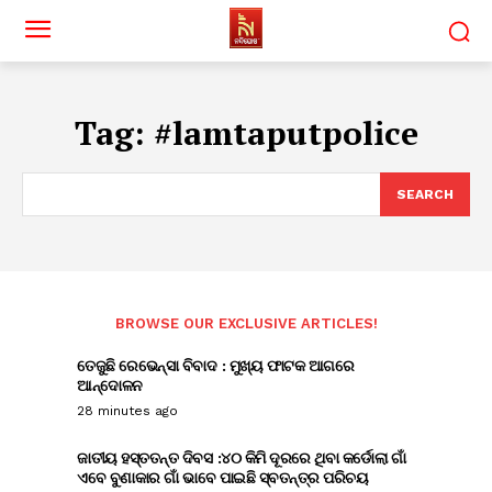
Tag:
#lamtaputpolice
SEARCH
BROWSE OUR EXCLUSIVE ARTICLES!
ତେଜୁଛି ରେଭେନ୍ସା ବିବାଦ : ମୁଖ୍ୟ ଫାଟକ ଆଗରେ
ଆନ୍ଦୋଳନ
28 minutes ago
ଜାତୀୟ ହସ୍ତତନ୍ତ ଦିବସ :୪୦ କିମି ଦୂରରେ ଥିବା କର୍ଡୋଲା ଗାଁ
ଏବେ ବୁଣାକାର ଗାଁ ଭାବେ ପାଇଛି ସ୍ବତନ୍ତ୍ର ପରିଚୟ