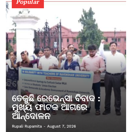
Popular
ତେଜୁଛି ରେଭେନ୍ସା ବିବାଦ :
ମୁଖ୍ୟ ଫାଟକ ଆଗରେ
ଆନ୍ଦୋଳନ
Rupali Rupamita
-
August 7, 2026