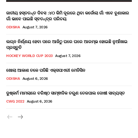
ଜାତୀୟ ହସ୍ତତନ୍ତ ଦିବସ :୪୦ କିମି ଦୂରରେ ଥିବା କର୍ଡୋଲା ଗାଁ ଏବେ ବୁଣାକାର
ଗାଁ ଭାବେ ପାଇଛି ସ୍ବତନ୍ତ୍ର ପରିଚୟ
ODISHA
August 7, 2026
ଲଗ୍ନ ନିର୍ଣ୍ଣୟ ହେବା ପରେ ଆଜିଠୁ ଘରେ ଘରେ ଆରମ୍ଭ ହୋଇଛି ନୁଆଁଖାଇ
ପ୍ରସ୍ତୁତି
HOCKEY WORLD CUP 2023
August 7, 2026
ଖୋଲା ଆକାଶ ତଳେ ପଡିଛି ଏକ୍ସପାଏରୀ ମେଡିସିନ
ODISHA
August 6, 2026
ଦୁଷ୍କର୍ମ ମାମଲାରେ ବରିଷ୍ଠ ସାମ୍ଵାଦିକ ତରୁଣ ତେଜପାଲ ଦୋଷୀ ସାବ୍ୟସ୍ତ
CWG 2022
August 6, 2026