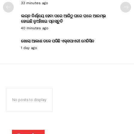
33 minutes ago
ଲଗ୍ନ ନିର୍ଣ୍ଣୟ ହେବା ପରେ ଆଜିଠୁ ଘରେ ଘରେ ଆରମ୍ଭ
ହୋଇଛି ନୁଆଁଖାଇ ପ୍ରସ୍ତୁତି
40 minutes ago
ଖୋଲା ଆକାଶ ତଳେ ପଡିଛି ଏକ୍ସପାଏରୀ ମେଡିସିନ
1 day ago
No posts to display