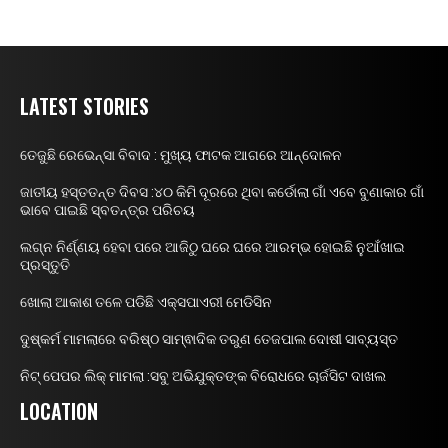
LATEST STORIES
ତେଜୁଛି ରେଭେନ୍ସା ବିବାଦ : ମୁଖ୍ୟ ଫାଟକ ଆଗରେ ଆନ୍ଦୋଳନ
ଜାତୀୟ ହସ୍ତତନ୍ତ ଦିବସ :୪୦ କିମି ଦୂରରେ ଥିବା କର୍ଡୋଲା ଗାଁ ଏବେ ବୁଣାକାର ଗାଁ
ଭାବେ ପାଇଛି ସ୍ବତନ୍ତ୍ର ପରିଚୟ
ଲଗ୍ନ ନିର୍ଣ୍ଣୟ ହେବା ପରେ ଆଜିଠୁ ଘରେ ଘରେ ଆରମ୍ଭ ହୋଇଛି ନୁଆଁଖାଇ
ପ୍ରସ୍ତୁତି
ଖୋଲା ଆକାଶ ତଳେ ପଡିଛି ଏକ୍ସପାଏରୀ ମେଡିସିନ
ଦୁଷ୍କର୍ମ ମାମଲାରେ ବରିଷ୍ଠ ସାମ୍ଵାଦିକ ତରୁଣ ତେଜପାଲ ଦୋଷୀ ସାବ୍ୟସ୍ତ
ନିଟ୍ ପେପର ଲିକ୍ ମାମଲା :ସବୁ ଅଭିଯୁକ୍ତଙ୍କ ବିରୋଧରେ ଚାର୍ଜସିଟ ଦାଖଲ
LOCATION