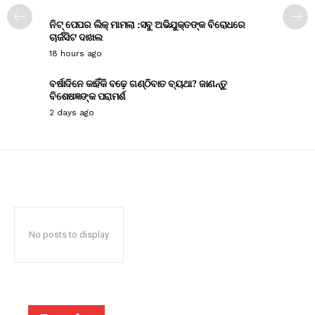
ନିଟ୍ ପେପର ଲିକ୍ ମାମଲା :ସବୁ ଅଭିଯୁକ୍ତଙ୍କ ବିରୋଧରେ
ଚାର୍ଜସିଟ ଦାଖଲ
18 hours ago
ବର୍ଷାଦିନେ କାହିଁକି ବଢ଼େ ଗଣ୍ଠିବାତ ବ୍ୟଥା? ଜାଣନ୍ତୁ
ବିଶେଷଜ୍ଞଙ୍କ ପରାମର୍ଶ
2 days ago
No posts to display