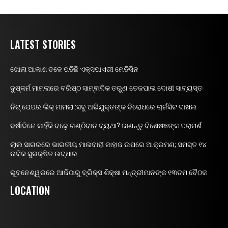
LATEST STORIES
ଖୋଲା ଆକାଶ ତଳେ ପଡିଛି ଏକ୍ସପାଏରୀ ମେଡିସିନ
ଦୁଷ୍କର୍ମ ମାମଲାରେ ବରିଷ୍ଠ ସାମ୍ଵାଦିକ ତରୁଣ ତେଜପାଲ ଦୋଷୀ ସାବ୍ୟସ୍ତ
ନିଟ୍ ପେପର ଲିକ୍ ମାମଲା :ସବୁ ଅଭିଯୁକ୍ତଙ୍କ ବିରୋଧରେ ଚାର୍ଜସିଟ ଦାଖଲ
ବର୍ଷାଦିନେ କାହିଁକି ବଢ଼େ ଗଣ୍ଠିବାତ ବ୍ୟଥା? ଜାଣନ୍ତୁ ବିଶେଷଜ୍ଞଙ୍କ ପରାମର୍ଶ
ଲାଲ ସାଗରରେ ଭାରତୀୟ ମାଲବାହୀ ଜାହାଜ ଉପରେ ଆକ୍ରମଣ; ସମସ୍ତ ୧୪
ନାବିକ ସୁରକ୍ଷିତ ଉଦ୍ଧାର
ଭୁବନେଶ୍ୱରରେ ଆଜିଠାରୁ ବ୍ରିକ୍ସ ଶିକ୍ଷା ମନ୍ତ୍ରୀମାନଙ୍କ ୧୩ତମ ବୈଠକ
LOCATION