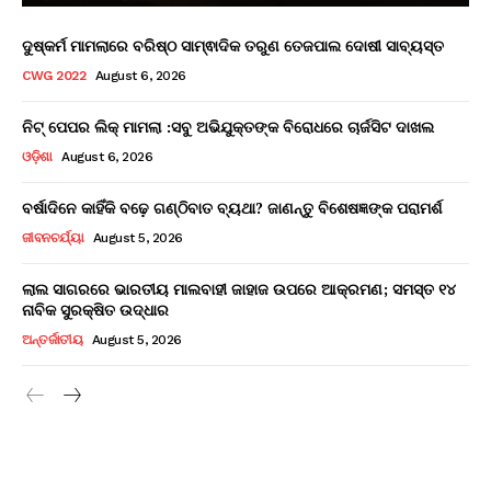
ଦୁଷ୍କର୍ମ ମାମଲାରେ ବରିଷ୍ଠ ସାମ୍ଵାଦିକ ତରୁଣ ତେଜପାଲ ଦୋଷୀ ସାବ୍ୟସ୍ତ
CWG 2022
August 6, 2026
ନିଟ୍ ପେପର ଲିକ୍ ମାମଲା :ସବୁ ଅଭିଯୁକ୍ତଙ୍କ ବିରୋଧରେ ଚାର୍ଜସିଟ ଦାଖଲ
ଓଡ଼ିଶା
August 6, 2026
ବର୍ଷାଦିନେ କାହିଁକି ବଢ଼େ ଗଣ୍ଠିବାତ ବ୍ୟଥା? ଜାଣନ୍ତୁ ବିଶେଷଜ୍ଞଙ୍କ ପରାମର୍ଶ
ଜୀବନଚର୍ଯ୍ୟା
August 5, 2026
ଲାଲ ସାଗରରେ ଭାରତୀୟ ମାଲବାହୀ ଜାହାଜ ଉପରେ ଆକ୍ରମଣ; ସମସ୍ତ ୧୪
ନାବିକ ସୁରକ୍ଷିତ ଉଦ୍ଧାର
ଅନ୍ତର୍ଜାତୀୟ
August 5, 2026