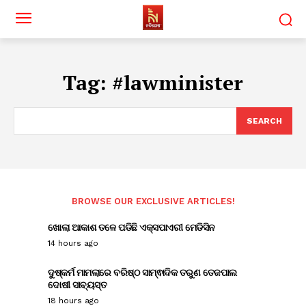
Tag:
#lawminister
SEARCH
BROWSE OUR EXCLUSIVE ARTICLES!
ଖୋଲା ଆକାଶ ତଳେ ପଡିଛି ଏକ୍ସପାଏରୀ ମେଡିସିନ
14 hours ago
ଦୁଷ୍କର୍ମ ମାମଲାରେ ବରିଷ୍ଠ ସାମ୍ଵାଦିକ ତରୁଣ ତେଜପାଲ
ଦୋଷୀ ସାବ୍ୟସ୍ତ
18 hours ago