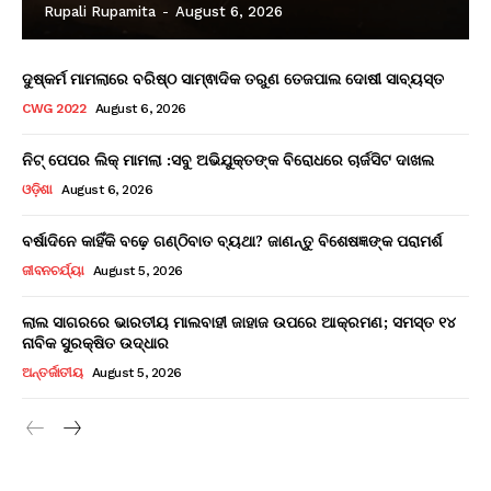
Rupali Rupamita
-
August 6, 2026
ଦୁଷ୍କର୍ମ ମାମଲାରେ ବରିଷ୍ଠ ସାମ୍ଵାଦିକ ତରୁଣ ତେଜପାଲ ଦୋଷୀ ସାବ୍ୟସ୍ତ
CWG 2022
August 6, 2026
ନିଟ୍ ପେପର ଲିକ୍ ମାମଲା :ସବୁ ଅଭିଯୁକ୍ତଙ୍କ ବିରୋଧରେ ଚାର୍ଜସିଟ ଦାଖଲ
ଓଡ଼ିଶା
August 6, 2026
ବର୍ଷାଦିନେ କାହିଁକି ବଢ଼େ ଗଣ୍ଠିବାତ ବ୍ୟଥା? ଜାଣନ୍ତୁ ବିଶେଷଜ୍ଞଙ୍କ ପରାମର୍ଶ
ଜୀବନଚର୍ଯ୍ୟା
August 5, 2026
ଲାଲ ସାଗରରେ ଭାରତୀୟ ମାଲବାହୀ ଜାହାଜ ଉପରେ ଆକ୍ରମଣ; ସମସ୍ତ ୧୪
ନାବିକ ସୁରକ୍ଷିତ ଉଦ୍ଧାର
ଅନ୍ତର୍ଜାତୀୟ
August 5, 2026