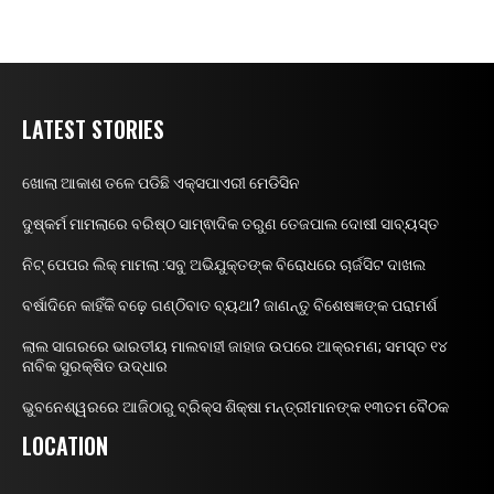
LATEST STORIES
ଖୋଲା ଆକାଶ ତଳେ ପଡିଛି ଏକ୍ସପାଏରୀ ମେଡିସିନ
ଦୁଷ୍କର୍ମ ମାମଲାରେ ବରିଷ୍ଠ ସାମ୍ଵାଦିକ ତରୁଣ ତେଜପାଲ ଦୋଷୀ ସାବ୍ୟସ୍ତ
ନିଟ୍ ପେପର ଲିକ୍ ମାମଲା :ସବୁ ଅଭିଯୁକ୍ତଙ୍କ ବିରୋଧରେ ଚାର୍ଜସିଟ ଦାଖଲ
ବର୍ଷାଦିନେ କାହିଁକି ବଢ଼େ ଗଣ୍ଠିବାତ ବ୍ୟଥା? ଜାଣନ୍ତୁ ବିଶେଷଜ୍ଞଙ୍କ ପରାମର୍ଶ
ଲାଲ ସାଗରରେ ଭାରତୀୟ ମାଲବାହୀ ଜାହାଜ ଉପରେ ଆକ୍ରମଣ; ସମସ୍ତ ୧୪
ନାବିକ ସୁରକ୍ଷିତ ଉଦ୍ଧାର
ଭୁବନେଶ୍ୱରରେ ଆଜିଠାରୁ ବ୍ରିକ୍ସ ଶିକ୍ଷା ମନ୍ତ୍ରୀମାନଙ୍କ ୧୩ତମ ବୈଠକ
LOCATION