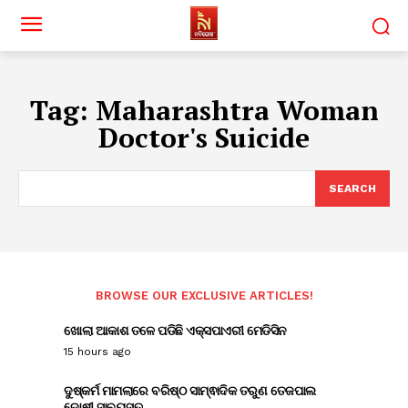
Tag:
Maharashtra Woman
Doctor's Suicide
SEARCH
BROWSE OUR EXCLUSIVE ARTICLES!
ଖୋଲା ଆକାଶ ତଳେ ପଡିଛି ଏକ୍ସପାଏରୀ ମେଡିସିନ
15 hours ago
ଦୁଷ୍କର୍ମ ମାମଲାରେ ବରିଷ୍ଠ ସାମ୍ଵାଦିକ ତରୁଣ ତେଜପାଲ
ଦୋଷୀ ସାବ୍ୟସ୍ତ