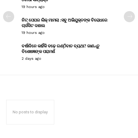
19 hours ago
ନିଟ୍ ପେପର ଲିକ୍ ମାମଲା :ସବୁ ଅଭିଯୁକ୍ତଙ୍କ ବିରୋଧରେ
ଚାର୍ଜସିଟ ଦାଖଲ
19 hours ago
ବର୍ଷାଦିନେ କାହିଁକି ବଢ଼େ ଗଣ୍ଠିବାତ ବ୍ୟଥା? ଜାଣନ୍ତୁ
ବିଶେଷଜ୍ଞଙ୍କ ପରାମର୍ଶ
2 days ago
No posts to display