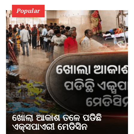
Popular
ଖୋଲା ଆକାଶ ତଳେ ପଡିଛି
ଏକ୍ସପାଏରୀ ମେଡିସିନ