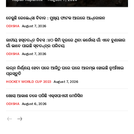
ତେଜୁଛି ରେଭେନ୍ସା ବିବାଦ : ମୁଖ୍ୟ ଫାଟକ ଆଗରେ ଆନ୍ଦୋଳନ
ODISHA
August 7, 2026
ଜାତୀୟ ହସ୍ତତନ୍ତ ଦିବସ :୪୦ କିମି ଦୂରରେ ଥିବା କର୍ଡୋଲା ଗାଁ ଏବେ ବୁଣାକାର
ଗାଁ ଭାବେ ପାଇଛି ସ୍ବତନ୍ତ୍ର ପରିଚୟ
ODISHA
August 7, 2026
ଲଗ୍ନ ନିର୍ଣ୍ଣୟ ହେବା ପରେ ଆଜିଠୁ ଘରେ ଘରେ ଆରମ୍ଭ ହୋଇଛି ନୁଆଁଖାଇ
ପ୍ରସ୍ତୁତି
HOCKEY WORLD CUP 2023
August 7, 2026
ଖୋଲା ଆକାଶ ତଳେ ପଡିଛି ଏକ୍ସପାଏରୀ ମେଡିସିନ
ODISHA
August 6, 2026