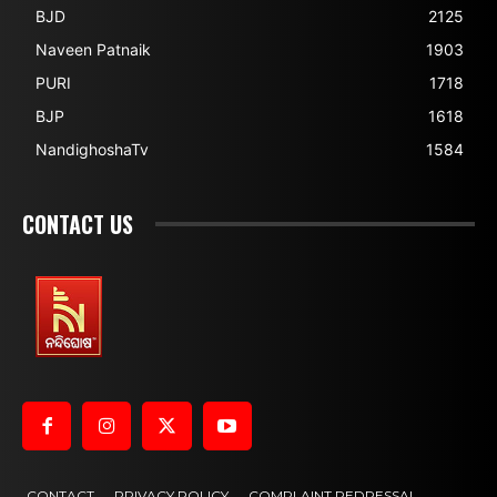
BJD
2125
Naveen Patnaik
1903
PURI
1718
BJP
1618
NandighoshaTv
1584
CONTACT US
CONTACT
PRIVACY POLICY
COMPLAINT REDRESSAL