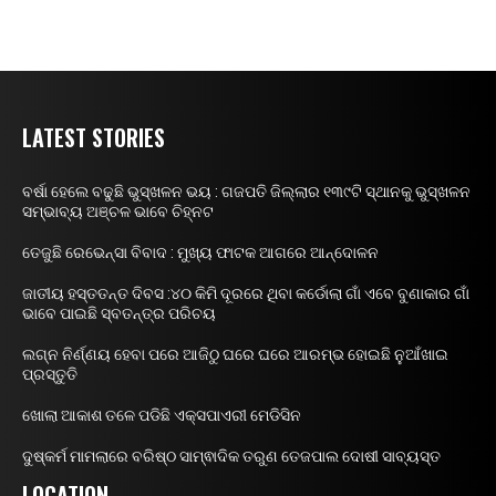
LATEST STORIES
ବର୍ଷା ହେଲେ ବଢୁଛି ଭୁସ୍ଖଳନ ଭୟ : ଗଜପତି ଜିଲ୍ଲାର ୧୩୯ଟି ସ୍ଥାନକୁ ଭୁସ୍ଖଳନ
ସମ୍ଭାବ୍ୟ ଅଞ୍ଚଳ ଭାବେ ଚିହ୍ନଟ
ତେଜୁଛି ରେଭେନ୍ସା ବିବାଦ : ମୁଖ୍ୟ ଫାଟକ ଆଗରେ ଆନ୍ଦୋଳନ
ଜାତୀୟ ହସ୍ତତନ୍ତ ଦିବସ :୪୦ କିମି ଦୂରରେ ଥିବା କର୍ଡୋଲା ଗାଁ ଏବେ ବୁଣାକାର ଗାଁ
ଭାବେ ପାଇଛି ସ୍ବତନ୍ତ୍ର ପରିଚୟ
ଲଗ୍ନ ନିର୍ଣ୍ଣୟ ହେବା ପରେ ଆଜିଠୁ ଘରେ ଘରେ ଆରମ୍ଭ ହୋଇଛି ନୁଆଁଖାଇ
ପ୍ରସ୍ତୁତି
ଖୋଲା ଆକାଶ ତଳେ ପଡିଛି ଏକ୍ସପାଏରୀ ମେଡିସିନ
ଦୁଷ୍କର୍ମ ମାମଲାରେ ବରିଷ୍ଠ ସାମ୍ଵାଦିକ ତରୁଣ ତେଜପାଲ ଦୋଷୀ ସାବ୍ୟସ୍ତ
LOCATION