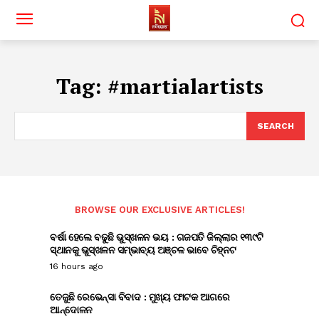
Tag:
#martialartists
SEARCH
BROWSE OUR EXCLUSIVE ARTICLES!
ବର୍ଷା ହେଲେ ବଢୁଛି ଭୁସ୍ଖଳନ ଭୟ : ଗଜପତି ଜିଲ୍ଲାର ୧୩୯ଟି
ସ୍ଥାନକୁ ଭୁସ୍ଖଳନ ସମ୍ଭାବ୍ୟ ଅଞ୍ଚଳ ଭାବେ ଚିହ୍ନଟ
16 hours ago
ତେଜୁଛି ରେଭେନ୍ସା ବିବାଦ : ମୁଖ୍ୟ ଫାଟକ ଆଗରେ
ଆନ୍ଦୋଳନ