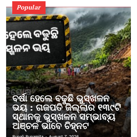
Popular
ବର୍ଷା ହେଲେ ବଢୁଛି ଭୁସ୍ଖଳନ
ଭୟ : ଗଜପତି ଜିଲ୍ଲାର ୧୩୯ଟି
ସ୍ଥାନକୁ ଭୁସ୍ଖଳନ ସମ୍ଭାବ୍ୟ
ଅଞ୍ଚଳ ଭାବେ ଚିହ୍ନଟ
Rupali Rupamita
-
August 7, 2026