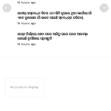
16 hours ago
ଜାତୀୟ ହସ୍ତତନ୍ତ ଦିବସ :୪୦ କିମି ଦୂରରେ ଥିବା କର୍ଡୋଲା ଗାଁ
ଏବେ ବୁଣାକାର ଗାଁ ଭାବେ ପାଇଛି ସ୍ବତନ୍ତ୍ର ପରିଚୟ
16 hours ago
ଲଗ୍ନ ନିର୍ଣ୍ଣୟ ହେବା ପରେ ଆଜିଠୁ ଘରେ ଘରେ ଆରମ୍ଭ
ହୋଇଛି ନୁଆଁଖାଇ ପ୍ରସ୍ତୁତି
16 hours ago
No posts to display