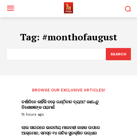
Tag:
#monthofaugust
SEARCH
BROWSE OUR EXCLUSIVE ARTICLES!
ବର୍ଷାଦିନେ କାହିଁକି ବଢ଼େ ଗଣ୍ଠିବାତ ବ୍ୟଥା? ଜାଣନ୍ତୁ
ବିଶେଷଜ୍ଞଙ୍କ ପରାମର୍ଶ
15 hours ago
ଲାଲ ସାଗରରେ ଭାରତୀୟ ମାଲବାହୀ ଜାହାଜ ଉପରେ
ଆକ୍ରମଣ; ସମସ୍ତ ୧୪ ନାବିକ ସୁରକ୍ଷିତ ଉଦ୍ଧାର