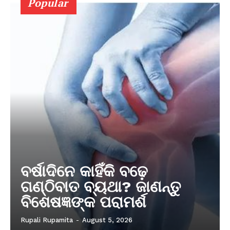
Popular
ବର୍ଷାଦିନେ କାହିଁକି ବଢ଼େ
ଗଣ୍ଠିବାତ ବ୍ୟଥା? ଜାଣନ୍ତୁ
ବିଶେଷଜ୍ଞଙ୍କ ପରାମର୍ଶ
Rupali Rupamita
-
August 5, 2026