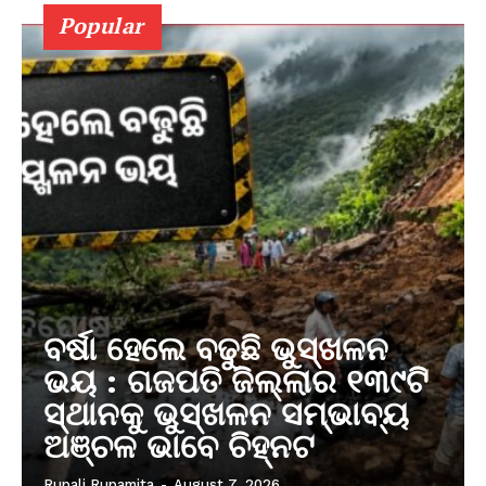
Popular
ବର୍ଷା ହେଲେ ବଢୁଛି ଭୁସ୍ଖଳନ
ଭୟ : ଗଜପତି ଜିଲ୍ଲାର ୧୩୯ଟି
ସ୍ଥାନକୁ ଭୁସ୍ଖଳନ ସମ୍ଭାବ୍ୟ
ଅଞ୍ଚଳ ଭାବେ ଚିହ୍ନଟ
Rupali Rupamita
-
August 7, 2026