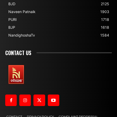
BJD
2125
Naveen Patnaik
1903
PURI
1718
BJP
1618
NandighoshaTv
1584
CONTACT US
CONTACT
PRIVACY POLICY
COMPLAINT REDRESSAL