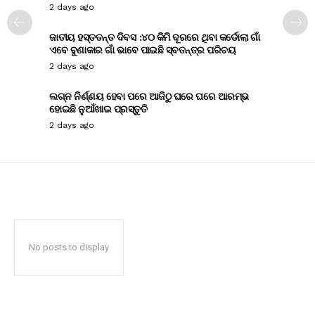
2 days ago
ଜାତୀୟ ହସ୍ତତନ୍ତ ଦିବସ :୪୦ କିମି ଦୂରରେ ଥିବା କର୍ଡୋଲା ଗାଁ
ଏବେ ବୁଣାକାର ଗାଁ ଭାବେ ପାଇଛି ସ୍ବତନ୍ତ୍ର ପରିଚୟ
2 days ago
ଲଗ୍ନ ନିର୍ଣ୍ଣୟ ହେବା ପରେ ଆଜିଠୁ ଘରେ ଘରେ ଆରମ୍ଭ
ହୋଇଛି ନୁଆଁଖାଇ ପ୍ରସ୍ତୁତି
2 days ago
No posts to display