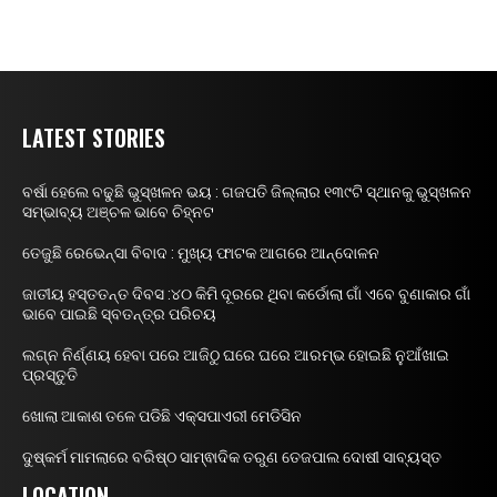
LATEST STORIES
ବର୍ଷା ହେଲେ ବଢୁଛି ଭୁସ୍ଖଳନ ଭୟ : ଗଜପତି ଜିଲ୍ଲାର ୧୩୯ଟି ସ୍ଥାନକୁ ଭୁସ୍ଖଳନ
ସମ୍ଭାବ୍ୟ ଅଞ୍ଚଳ ଭାବେ ଚିହ୍ନଟ
ତେଜୁଛି ରେଭେନ୍ସା ବିବାଦ : ମୁଖ୍ୟ ଫାଟକ ଆଗରେ ଆନ୍ଦୋଳନ
ଜାତୀୟ ହସ୍ତତନ୍ତ ଦିବସ :୪୦ କିମି ଦୂରରେ ଥିବା କର୍ଡୋଲା ଗାଁ ଏବେ ବୁଣାକାର ଗାଁ
ଭାବେ ପାଇଛି ସ୍ବତନ୍ତ୍ର ପରିଚୟ
ଲଗ୍ନ ନିର୍ଣ୍ଣୟ ହେବା ପରେ ଆଜିଠୁ ଘରେ ଘରେ ଆରମ୍ଭ ହୋଇଛି ନୁଆଁଖାଇ
ପ୍ରସ୍ତୁତି
ଖୋଲା ଆକାଶ ତଳେ ପଡିଛି ଏକ୍ସପାଏରୀ ମେଡିସିନ
ଦୁଷ୍କର୍ମ ମାମଲାରେ ବରିଷ୍ଠ ସାମ୍ଵାଦିକ ତରୁଣ ତେଜପାଲ ଦୋଷୀ ସାବ୍ୟସ୍ତ
LOCATION