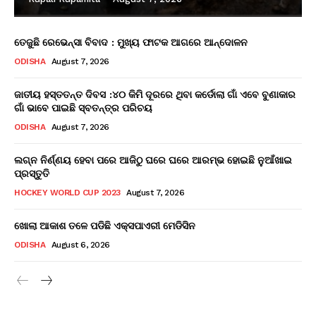
ତେଜୁଛି ରେଭେନ୍ସା ବିବାଦ : ମୁଖ୍ୟ ଫାଟକ ଆଗରେ ଆନ୍ଦୋଳନ
ODISHA
August 7, 2026
ଜାତୀୟ ହସ୍ତତନ୍ତ ଦିବସ :୪୦ କିମି ଦୂରରେ ଥିବା କର୍ଡୋଲା ଗାଁ ଏବେ ବୁଣାକାର
ଗାଁ ଭାବେ ପାଇଛି ସ୍ବତନ୍ତ୍ର ପରିଚୟ
ODISHA
August 7, 2026
ଲଗ୍ନ ନିର୍ଣ୍ଣୟ ହେବା ପରେ ଆଜିଠୁ ଘରେ ଘରେ ଆରମ୍ଭ ହୋଇଛି ନୁଆଁଖାଇ
ପ୍ରସ୍ତୁତି
HOCKEY WORLD CUP 2023
August 7, 2026
ଖୋଲା ଆକାଶ ତଳେ ପଡିଛି ଏକ୍ସପାଏରୀ ମେଡିସିନ
ODISHA
August 6, 2026