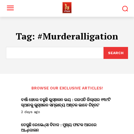
Tag:
#Murderalligation
SEARCH
BROWSE OUR EXCLUSIVE ARTICLES!
ବର୍ଷା ହେଲେ ବଢୁଛି ଭୁସ୍ଖଳନ ଭୟ : ଗଜପତି ଜିଲ୍ଲାର ୧୩୯ଟି
ସ୍ଥାନକୁ ଭୁସ୍ଖଳନ ସମ୍ଭାବ୍ୟ ଅଞ୍ଚଳ ଭାବେ ଚିହ୍ନଟ
2 days ago
ତେଜୁଛି ରେଭେନ୍ସା ବିବାଦ : ମୁଖ୍ୟ ଫାଟକ ଆଗରେ
ଆନ୍ଦୋଳନ