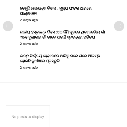
ତେଜୁଛି ରେଭେନ୍ସା ବିବାଦ : ମୁଖ୍ୟ ଫାଟକ ଆଗରେ
ଆନ୍ଦୋଳନ
2 days ago
ଜାତୀୟ ହସ୍ତତନ୍ତ ଦିବସ :୪୦ କିମି ଦୂରରେ ଥିବା କର୍ଡୋଲା ଗାଁ
ଏବେ ବୁଣାକାର ଗାଁ ଭାବେ ପାଇଛି ସ୍ବତନ୍ତ୍ର ପରିଚୟ
2 days ago
ଲଗ୍ନ ନିର୍ଣ୍ଣୟ ହେବା ପରେ ଆଜିଠୁ ଘରେ ଘରେ ଆରମ୍ଭ
ହୋଇଛି ନୁଆଁଖାଇ ପ୍ରସ୍ତୁତି
2 days ago
No posts to display