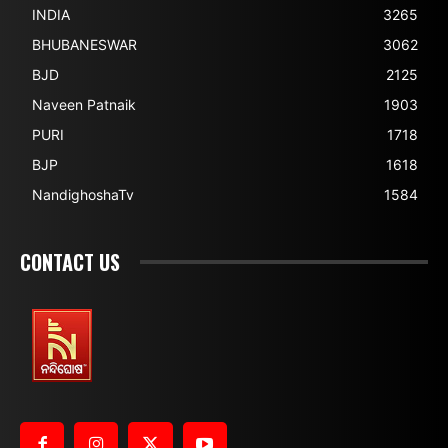
INDIA
3265
BHUBANESWAR
3062
BJD
2125
Naveen Patnaik
1903
PURI
1718
BJP
1618
NandighoshaTv
1584
CONTACT US