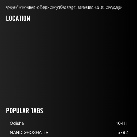
ଦୁଷ୍କର୍ମ ମାମଲାରେ ବରିଷ୍ଠ ସାମ୍ଵାଦିକ ତରୁଣ ତେଜପାଲ ଦୋଷୀ ସାବ୍ୟସ୍ତ
LOCATION
POPULAR TAGS
Odisha
16411
NANDIGHOSHA TV
5792