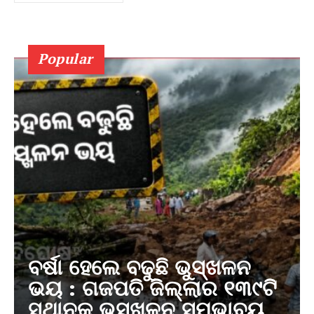
Popular
ବର୍ଷା ହେଲେ ବଢୁଛି ଭୁସ୍ଖଳନ
ଭୟ : ଗଜପତି ଜିଲ୍ଲାର ୧୩୯ଟି
ସ୍ଥାନକୁ ଭୁସ୍ଖଳନ ସମ୍ଭାବ୍ୟ