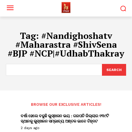
Tag:
#Nandighoshatv
#Maharastra #ShivSena
#BJP #NCP|#UdhabThakray
SEARCH
BROWSE OUR EXCLUSIVE ARTICLES!
ବର୍ଷା ହେଲେ ବଢୁଛି ଭୁସ୍ଖଳନ ଭୟ : ଗଜପତି ଜିଲ୍ଲାର ୧୩୯ଟି
ସ୍ଥାନକୁ ଭୁସ୍ଖଳନ ସମ୍ଭାବ୍ୟ ଅଞ୍ଚଳ ଭାବେ ଚିହ୍ନଟ
2 days ago