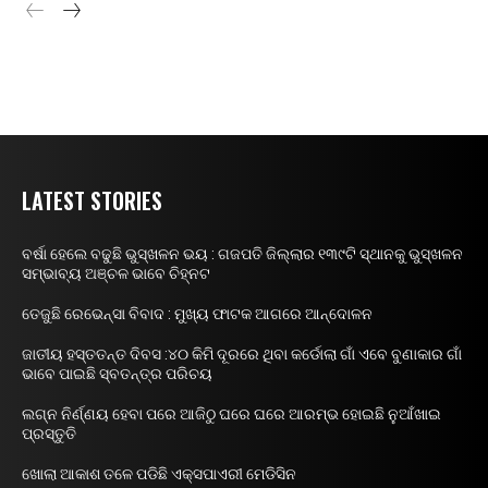
LATEST STORIES
ବର୍ଷା ହେଲେ ବଢୁଛି ଭୁସ୍ଖଳନ ଭୟ : ଗଜପତି ଜିଲ୍ଲାର ୧୩୯ଟି ସ୍ଥାନକୁ ଭୁସ୍ଖଳନ
ସମ୍ଭାବ୍ୟ ଅଞ୍ଚଳ ଭାବେ ଚିହ୍ନଟ
ତେଜୁଛି ରେଭେନ୍ସା ବିବାଦ : ମୁଖ୍ୟ ଫାଟକ ଆଗରେ ଆନ୍ଦୋଳନ
ଜାତୀୟ ହସ୍ତତନ୍ତ ଦିବସ :୪୦ କିମି ଦୂରରେ ଥିବା କର୍ଡୋଲା ଗାଁ ଏବେ ବୁଣାକାର ଗାଁ
ଭାବେ ପାଇଛି ସ୍ବତନ୍ତ୍ର ପରିଚୟ
ଲଗ୍ନ ନିର୍ଣ୍ଣୟ ହେବା ପରେ ଆଜିଠୁ ଘରେ ଘରେ ଆରମ୍ଭ ହୋଇଛି ନୁଆଁଖାଇ
ପ୍ରସ୍ତୁତି
ଖୋଲା ଆକାଶ ତଳେ ପଡିଛି ଏକ୍ସପାଏରୀ ମେଡିସିନ