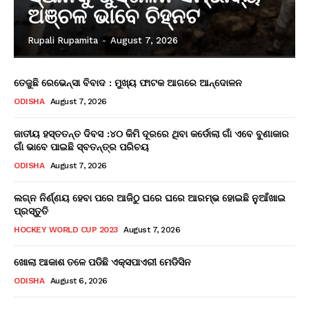
ଅଞ୍ଚଳ ଭାବେ ଚିହ୍ନଟ
Rupali Rupamita
-
August 7, 2026
ତେଜୁଛି ରେଭେନ୍ସା ବିବାଦ : ମୁଖ୍ୟ ଫାଟକ ଆଗରେ ଆନ୍ଦୋଳନ
ODISHA
August 7, 2026
ଜାତୀୟ ହସ୍ତତନ୍ତ ଦିବସ :୪୦ କିମି ଦୂରରେ ଥିବା କର୍ଡୋଲା ଗାଁ ଏବେ ବୁଣାକାର
ଗାଁ ଭାବେ ପାଇଛି ସ୍ବତନ୍ତ୍ର ପରିଚୟ
ODISHA
August 7, 2026
ଲଗ୍ନ ନିର୍ଣ୍ଣୟ ହେବା ପରେ ଆଜିଠୁ ଘରେ ଘରେ ଆରମ୍ଭ ହୋଇଛି ନୁଆଁଖାଇ
ପ୍ରସ୍ତୁତି
HOCKEY WORLD CUP 2023
August 7, 2026
ଖୋଲା ଆକାଶ ତଳେ ପଡିଛି ଏକ୍ସପାଏରୀ ମେଡିସିନ
ODISHA
August 6, 2026