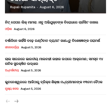
Rupali Rupamita
-
August 6, 2026
ନିଟ୍ ପେପର ଲିକ୍ ମାମଲା :ସବୁ ଅଭିଯୁକ୍ତଙ୍କ ବିରୋଧରେ ଚାର୍ଜସିଟ ଦାଖଲ
ଓଡ଼ିଶା
August 6, 2026
ବର୍ଷାଦିନେ କାହିଁକି ବଢ଼େ ଗଣ୍ଠିବାତ ବ୍ୟଥା? ଜାଣନ୍ତୁ ବିଶେଷଜ୍ଞଙ୍କ ପରାମର୍ଶ
ଜୀବନଚର୍ଯ୍ୟା
August 5, 2026
ଲାଲ ସାଗରରେ ଭାରତୀୟ ମାଲବାହୀ ଜାହାଜ ଉପରେ ଆକ୍ରମଣ; ସମସ୍ତ ୧୪
ନାବିକ ସୁରକ୍ଷିତ ଉଦ୍ଧାର
ଅନ୍ତର୍ଜାତୀୟ
August 5, 2026
ଭୁବନେଶ୍ୱରରେ ଆଜିଠାରୁ ବ୍ରିକ୍ସ ଶିକ୍ଷା ମନ୍ତ୍ରୀମାନଙ୍କ ୧୩ତମ ବୈଠକ
ମୁଖ୍ୟ ଖବର
August 5, 2026