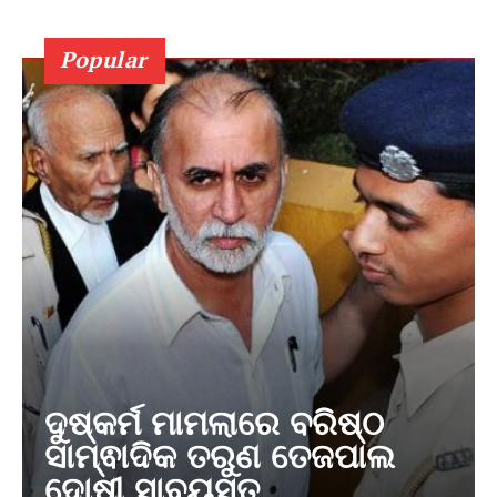
Popular
ଦୁଷ୍କର୍ମ ମାମଲାରେ ବରିଷ୍ଠ
ସାମ୍ଵାଦିକ ତରୁଣ ତେଜପାଲ
ଦୋଷୀ ସାବ୍ୟସ୍ତ