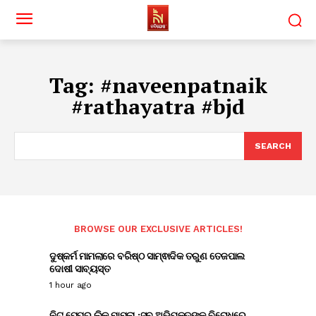
Tag:
#naveenpatnaik
#rathayatra #bjd
SEARCH
BROWSE OUR EXCLUSIVE ARTICLES!
ଦୁଷ୍କର୍ମ ମାମଲାରେ ବରିଷ୍ଠ ସାମ୍ଵାଦିକ ତରୁଣ ତେଜପାଲ
ଦୋଷୀ ସାବ୍ୟସ୍ତ
1 hour ago
ନିଟ୍ ପେପର ଲିକ୍ ମାମଲା :ସବୁ ଅଭିଯୁକ୍ତଙ୍କ ବିରୋଧରେ