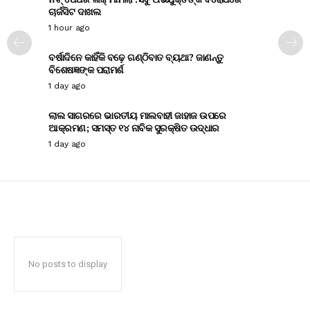
ଚାର୍ଜସିଟ ଦାଖଲ
1 hour ago
ବର୍ଷାଦିନେ କାହିଁକି ବଢ଼େ ଗଣ୍ଠିବାତ ବ୍ୟଥା? ଜାଣନ୍ତୁ
ବିଶେଷଜ୍ଞଙ୍କ ପରାମର୍ଶ
1 day ago
ଲାଲ ସାଗରରେ ଭାରତୀୟ ମାଲବାହୀ ଜାହାଜ ଉପରେ
ଆକ୍ରମଣ; ସମସ୍ତ ୧୪ ନାବିକ ସୁରକ୍ଷିତ ଉଦ୍ଧାର
1 day ago
No posts to display