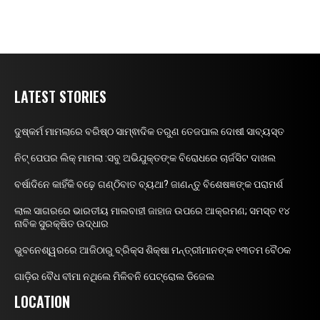
LATEST STORIES
ଦୁଷ୍କର୍ମ ମାମଲାରେ ବରିଷ୍ଠ ସାମ୍ଵାଦିକ ତରୁଣ ତେଜପାଲ ଦୋଷୀ ସାବ୍ୟସ୍ତ
ନିଟ୍ ପେପର ଲିକ୍ ମାମଲା :ସବୁ ଅଭିଯୁକ୍ତଙ୍କ ବିରୋଧରେ ଚାର୍ଜସିଟ ଦାଖଲ
ବର୍ଷାଦିନେ କାହିଁକି ବଢ଼େ ଗଣ୍ଠିବାତ ବ୍ୟଥା? ଜାଣନ୍ତୁ ବିଶେଷଜ୍ଞଙ୍କ ପରାମର୍ଶ
ଲାଲ ସାଗରରେ ଭାରତୀୟ ମାଲବାହୀ ଜାହାଜ ଉପରେ ଆକ୍ରମଣ; ସମସ୍ତ ୧୪
ନାବିକ ସୁରକ୍ଷିତ ଉଦ୍ଧାର
ଭୁବନେଶ୍ୱରରେ ଆଜିଠାରୁ ବ୍ରିକ୍ସ ଶିକ୍ଷା ମନ୍ତ୍ରୀମାନଙ୍କ ୧୩ତମ ବୈଠକ
ଗାଡ଼ିର ବୈଧ ବୀମା ନଥିଲେ ମିଳିବନି ପେଟ୍ରୋଲ ଡିଜେଲ
LOCATION