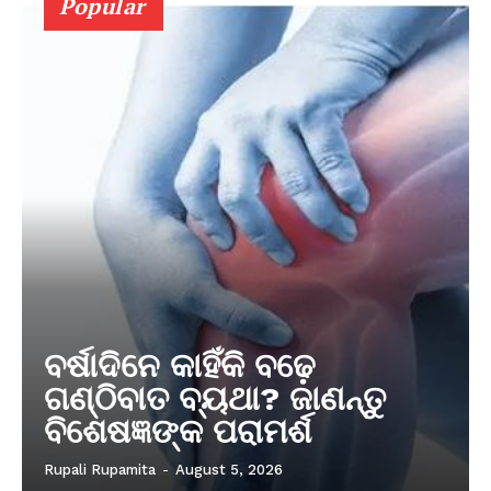
Popular
ବର୍ଷାଦିନେ କାହିଁକି ବଢ଼େ
ଗଣ୍ଠିବାତ ବ୍ୟଥା? ଜାଣନ୍ତୁ
ବିଶେଷଜ୍ଞଙ୍କ ପରାମର୍ଶ
Rupali Rupamita
-
August 5, 2026