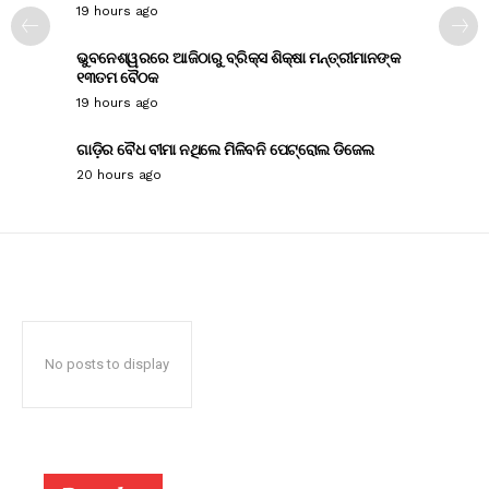
19 hours ago
ଭୁବନେଶ୍ୱରରେ ଆଜିଠାରୁ ବ୍ରିକ୍ସ ଶିକ୍ଷା ମନ୍ତ୍ରୀମାନଙ୍କ
୧୩ତମ ବୈଠକ
19 hours ago
ଗାଡ଼ିର ବୈଧ ବୀମା ନଥିଲେ ମିଳିବନି ପେଟ୍ରୋଲ ଡିଜେଲ
20 hours ago
No posts to display