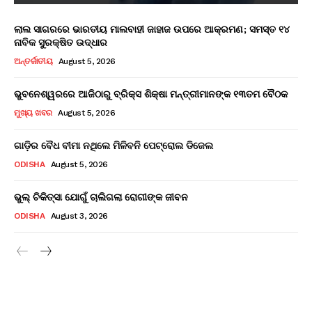
ଲାଲ ସାଗରରେ ଭାରତୀୟ ମାଲବାହୀ ଜାହାଜ ଉପରେ ଆକ୍ରମଣ; ସମସ୍ତ ୧୪
ନାବିକ ସୁରକ୍ଷିତ ଉଦ୍ଧାର
ଅନ୍ତର୍ଜାତୀୟ
August 5, 2026
ଭୁବନେଶ୍ୱରରେ ଆଜିଠାରୁ ବ୍ରିକ୍ସ ଶିକ୍ଷା ମନ୍ତ୍ରୀମାନଙ୍କ ୧୩ତମ ବୈଠକ
ମୁଖ୍ୟ ଖବର
August 5, 2026
ଗାଡ଼ିର ବୈଧ ବୀମା ନଥିଲେ ମିଳିବନି ପେଟ୍ରୋଲ ଡିଜେଲ
ODISHA
August 5, 2026
ଭୁଲ୍ ଚିକିତ୍ସା ଯୋଗୁଁ ଚାଲିଗଲା ରୋଗୀଙ୍କ ଜୀବନ
ODISHA
August 3, 2026