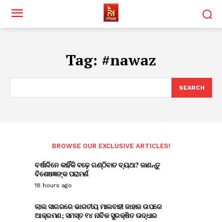
Tag:
#nawaz
SEARCH
BROWSE OUR EXCLUSIVE ARTICLES!
ବର୍ଷାଦିନେ କାହିଁକି ବଢ଼େ ଗଣ୍ଠିବାତ ବ୍ୟଥା? ଜାଣନ୍ତୁ
ବିଶେଷଜ୍ଞଙ୍କ ପରାମର୍ଶ
18 hours ago
ଲାଲ ସାଗରରେ ଭାରତୀୟ ମାଲବାହୀ ଜାହାଜ ଉପରେ
ଆକ୍ରମଣ; ସମସ୍ତ ୧୪ ନାବିକ ସୁରକ୍ଷିତ ଉଦ୍ଧାର