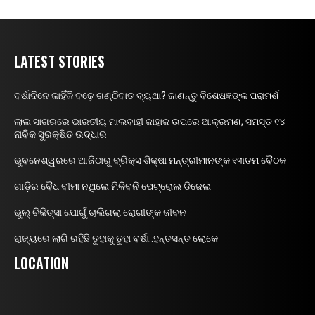
LATEST STORIES
ବର୍ଷାଦିନେ କାହିଁକି ବଢ଼େ ଗଣ୍ଠିବାତ ବ୍ୟଥା? ଜାଣନ୍ତୁ ବିଶେଷଜ୍ଞଙ୍କ ପରାମର୍ଶ
ଲାଲ ସାଗରରେ ଭାରତୀୟ ମାଲବାହୀ ଜାହାଜ ଉପରେ ଆକ୍ରମଣ; ସମସ୍ତ ୧୪
ନାବିକ ସୁରକ୍ଷିତ ଉଦ୍ଧାର
ଭୁବନେଶ୍ୱରରେ ଆଜିଠାରୁ ବ୍ରିକ୍ସ ଶିକ୍ଷା ମନ୍ତ୍ରୀମାନଙ୍କ ୧୩ତମ ବୈଠକ
ଗାଡ଼ିର ବୈଧ ବୀମା ନଥିଲେ ମିଳିବନି ପେଟ୍ରୋଲ ଡିଜେଲ
ଭୁଲ୍ ଚିକିତ୍ସା ଯୋଗୁଁ ଚାଲିଗଲା ରୋଗୀଙ୍କ ଜୀବନ
ରାଜ୍ୟରେ ଲାଗି ରହିଛି ତୁହାକୁ ତୁହା ବର୍ଷା..ହନ୍ତସନ୍ତ ଲୋକେ
LOCATION