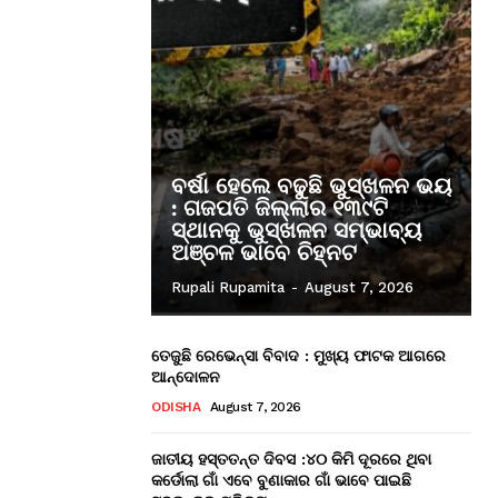
ବର୍ଷା ହେଲେ ବଢୁଛି ଭୁସ୍ଖଳନ ଭୟ
: ଗଜପତି ଜିଲ୍ଲାର ୧୩୯ଟି
ସ୍ଥାନକୁ ଭୁସ୍ଖଳନ ସମ୍ଭାବ୍ୟ
ଅଞ୍ଚଳ ଭାବେ ଚିହ୍ନଟ
Rupali Rupamita
-
August 7, 2026
ତେଜୁଛି ରେଭେନ୍ସା ବିବାଦ : ମୁଖ୍ୟ ଫାଟକ ଆଗରେ
ଆନ୍ଦୋଳନ
ODISHA
August 7, 2026
ଜାତୀୟ ହସ୍ତତନ୍ତ ଦିବସ :୪୦ କିମି ଦୂରରେ ଥିବା
କର୍ଡୋଲା ଗାଁ ଏବେ ବୁଣାକାର ଗାଁ ଭାବେ ପାଇଛି