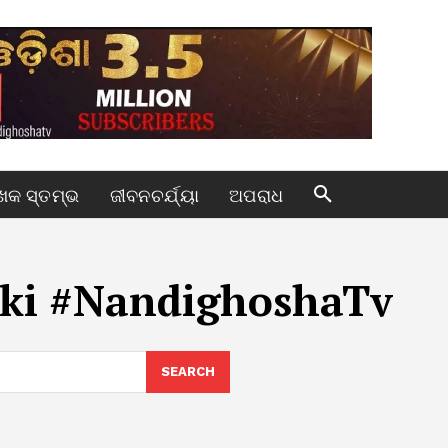
କ ସ୍ତମ୍ଭ
ଜୀବନଚର୍ଯ୍ୟା
ଅପରାଧ
rki #NandighoshaTv
SEARCH