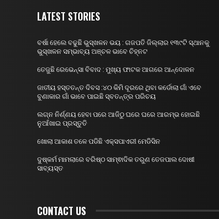
LATEST STORIES
ବର୍ଷା ହେଲେ ବଢୁଛି ଭୁସ୍ଖଳନ ଭୟ : ଗଜପତି ଜିଲ୍ଲାର ୧୩୯ଟି ସ୍ଥାନକୁ
ଭୁସ୍ଖଳନ ସମ୍ଭାବ୍ୟ ଅଞ୍ଚଳ ଭାବେ ଚିହ୍ନଟ
ତେଜୁଛି ରେଭେନ୍ସା ବିବାଦ : ମୁଖ୍ୟ ଫାଟକ ଆଗରେ ଆନ୍ଦୋଳନ
ଜାତୀୟ ହସ୍ତତନ୍ତ ଦିବସ :୪୦ କିମି ଦୂରରେ ଥିବା କର୍ଡୋଲା ଗାଁ ଏବେ
ବୁଣାକାର ଗାଁ ଭାବେ ପାଇଛି ସ୍ବତନ୍ତ୍ର ପରିଚୟ
ଲଗ୍ନ ନିର୍ଣ୍ଣୟ ହେବା ପରେ ଆଜିଠୁ ଘରେ ଘରେ ଆରମ୍ଭ ହୋଇଛି
ନୁଆଁଖାଇ ପ୍ରସ୍ତୁତି
ଖୋଲା ଆକାଶ ତଳେ ପଡିଛି ଏକ୍ସପାଏରୀ ମେଡିସିନ
ଦୁଷ୍କର୍ମ ମାମଲାରେ ବରିଷ୍ଠ ସାମ୍ଵାଦିକ ତରୁଣ ତେଜପାଲ ଦୋଷୀ
ସାବ୍ୟସ୍ତ
CONTACT US