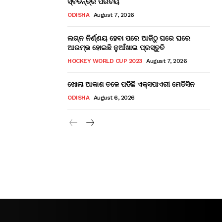
ସ୍ବତନ୍ତ୍ର ପରିଚୟ
ODISHA
August 7, 2026
ଲଗ୍ନ ନିର୍ଣ୍ଣୟ ହେବା ପରେ ଆଜିଠୁ ଘରେ ଘରେ
ଆରମ୍ଭ ହୋଇଛି ନୁଆଁଖାଇ ପ୍ରସ୍ତୁତି
HOCKEY WORLD CUP 2023
August 7, 2026
ଖୋଲା ଆକାଶ ତଳେ ପଡିଛି ଏକ୍ସପାଏରୀ ମେଡିସିନ
ODISHA
August 6, 2026