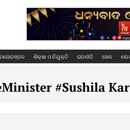
ମନୋରଞ୍ଜନ
ଶିକ୍ଷା ଓ ନିଯୁକ୍ତି
ରାଜନୀତି
ଖେଳ
ଲେଖ
Minister #Sushila Ka