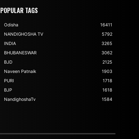
POPULAR TAGS
Odisha
16411
NANDIGHOSHA TV
5792
INDIA
3265
BHUBANESWAR
3062
BJD
2125
Naveen Patnaik
1903
PURI
1718
BJP
1618
NandighoshaTv
1584