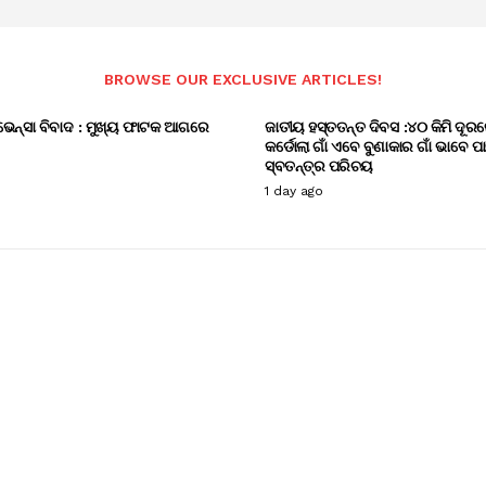
BROWSE OUR EXCLUSIVE ARTICLES!
ଭେନ୍ସା ବିବାଦ : ମୁଖ୍ୟ ଫାଟକ ଆଗରେ
ଜାତୀୟ ହସ୍ତତନ୍ତ ଦିବସ :୪୦ କିମି ଦୂରର
କର୍ଡୋଲା ଗାଁ ଏବେ ବୁଣାକାର ଗାଁ ଭାବେ ପ
ସ୍ବତନ୍ତ୍ର ପରିଚୟ
1 day ago