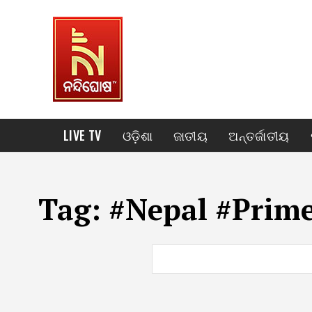
LIVE TV
ଓଡ଼ିଶା
ଜାତୀୟ
ଅନ୍ତର୍ଜାତୀୟ
Tag:
#Nepal #Prime