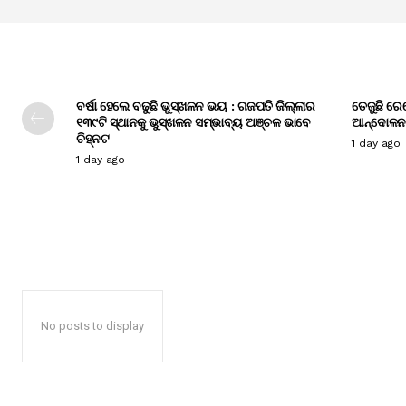
ବର୍ଷା ହେଲେ ବଢୁଛି ଭୁସ୍ଖଳନ ଭୟ : ଗଜପତି ଜିଲ୍ଲାର
ତେଜୁଛି ରେ
୧୩୯ଟି ସ୍ଥାନକୁ ଭୁସ୍ଖଳନ ସମ୍ଭାବ୍ୟ ଅଞ୍ଚଳ ଭାବେ
ଆନ୍ଦୋଳନ
ଚିହ୍ନଟ
1 day ago
1 day ago
No posts to display