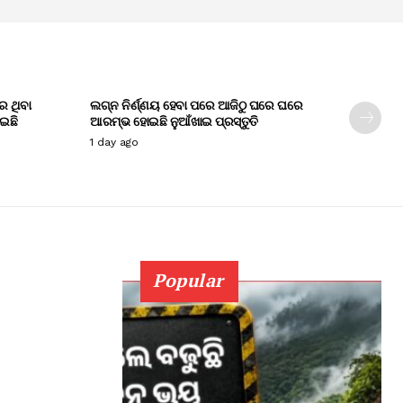
େ ଥିବା
ଲଗ୍ନ ନିର୍ଣ୍ଣୟ ହେବା ପରେ ଆଜିଠୁ ଘରେ ଘରେ
ାଇଛି
ଆରମ୍ଭ ହୋଇଛି ନୁଆଁଖାଇ ପ୍ରସ୍ତୁତି
1 day ago
Popular