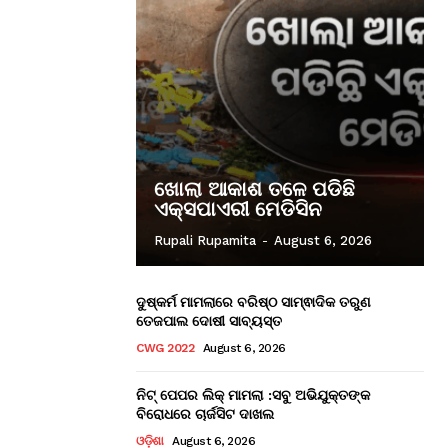
ଖୋଲା ଆକାଶ ତଳେ ପଡିଛି
ଏକ୍ସପାଏରୀ ମେଡିସିନ
Rupali Rupamita
-
August 6, 2026
ଦୁଷ୍କର୍ମ ମାମଲାରେ ବରିଷ୍ଠ ସାମ୍ଵାଦିକ ତରୁଣ
ତେଜପାଲ ଦୋଷୀ ସାବ୍ୟସ୍ତ
CWG 2022
August 6, 2026
ନିଟ୍ ପେପର ଲିକ୍ ମାମଲା :ସବୁ ଅଭିଯୁକ୍ତଙ୍କ
ବିରୋଧରେ ଚାର୍ଜସିଟ ଦାଖଲ
ଓଡ଼ିଶା
August 6, 2026