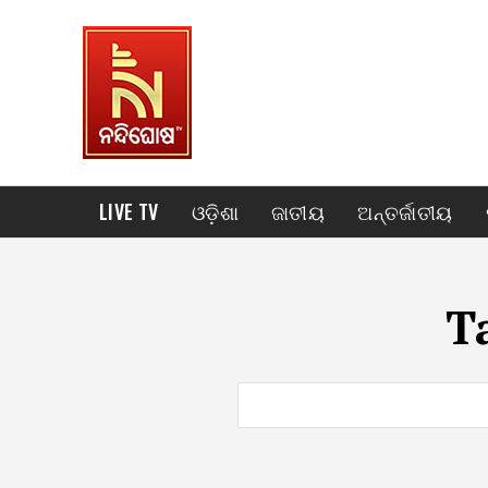
LIVE TV
ଓଡ଼ିଶା
ଜାତୀୟ
ଅନ୍ତର୍ଜାତୀୟ
T