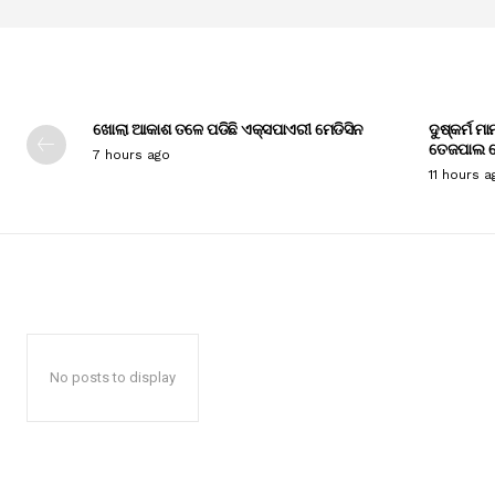
ଖୋଲା ଆକାଶ ତଳେ ପଡିଛି ଏକ୍ସପାଏରୀ ମେଡିସିନ
ଦୁଷ୍କର୍ମ ମ
ତେଜପାଲ ଦ
7 hours ago
11 hours a
No posts to display