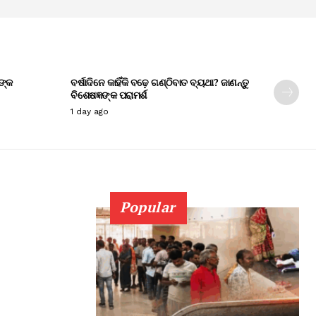
ଙ୍କ
ବର୍ଷାଦିନେ କାହିଁକି ବଢ଼େ ଗଣ୍ଠିବାତ ବ୍ୟଥା? ଜାଣନ୍ତୁ
ବିଶେଷଜ୍ଞଙ୍କ ପରାମର୍ଶ
1 day ago
Popular