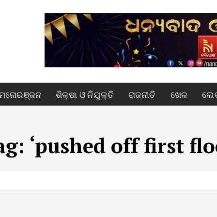
ମନୋରଞ୍ଜନ
ଶିକ୍ଷା ଓ ନିଯୁକ୍ତି
ରାଜନୀତି
ଖେଳ
ଲେଖ
ag:
‘pushed off first fl