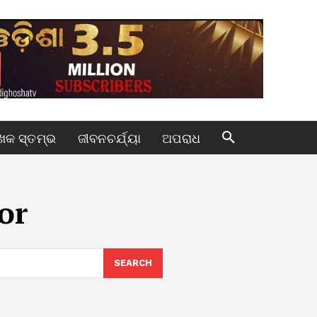
କ ସ୍ତମ୍ଭ
ଜୀବନଚର୍ଯ୍ୟା
ଅପରାଧ
oor
SEARCH