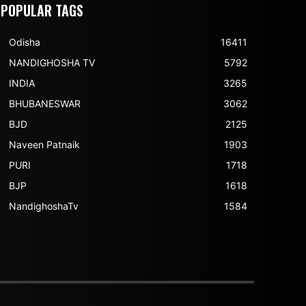
POPULAR TAGS
Odisha
16411
NANDIGHOSHA TV
5792
INDIA
3265
BHUBANESWAR
3062
BJD
2125
Naveen Patnaik
1903
PURI
1718
BJP
1618
NandighoshaTv
1584