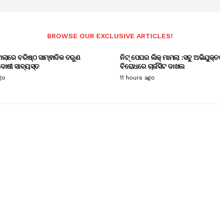
BROWSE OUR EXCLUSIVE ARTICLES!
ାମଲାରେ ବରିଷ୍ଠ ସାମ୍ଵାଦିକ ତରୁଣ
ନିଟ୍ ପେପର ଲିକ୍ ମାମଲା :ସବୁ ଅଭିଯୁକ୍ତ
ୋଷୀ ସାବ୍ୟସ୍ତ
ବିରୋଧରେ ଚାର୍ଜସିଟ ଦାଖଲ
go
11 hours ago