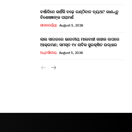
ବର୍ଷାଦିନେ କାହିଁକି ବଢ଼େ ଗଣ୍ଠିବାତ ବ୍ୟଥା? ଜାଣନ୍ତୁ
ବିଶେଷଜ୍ଞଙ୍କ ପରାମର୍ଶ
ଜୀବନଚର୍ଯ୍ୟା
August 5, 2026
ଲାଲ ସାଗରରେ ଭାରତୀୟ ମାଲବାହୀ ଜାହାଜ ଉପରେ
ଆକ୍ରମଣ; ସମସ୍ତ ୧୪ ନାବିକ ସୁରକ୍ଷିତ ଉଦ୍ଧାର
ଅନ୍ତର୍ଜାତୀୟ
August 5, 2026