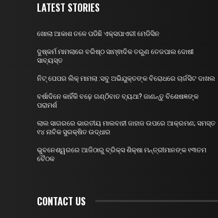
LATEST STORIES
ଖୋଲା ଆକାଶ ତଳେ ପଡିଛି ଏକ୍ସପାଏରୀ ମେଡିସିନ
ଦୁଷ୍କର୍ମ ମାମଲାରେ ବରିଷ୍ଠ ସାମ୍ଵାଦିକ ତରୁଣ ତେଜପାଲ ଦୋଷୀ
ସାବ୍ୟସ୍ତ
ନିଟ୍ ପେପର ଲିକ୍ ମାମଲା :ସବୁ ଅଭିଯୁକ୍ତଙ୍କ ବିରୋଧରେ ଚାର୍ଜସିଟ ଦାଖଲ
ବର୍ଷାଦିନେ କାହିଁକି ବଢ଼େ ଗଣ୍ଠିବାତ ବ୍ୟଥା? ଜାଣନ୍ତୁ ବିଶେଷଜ୍ଞଙ୍କ
ପରାମର୍ଶ
ଲାଲ ସାଗରରେ ଭାରତୀୟ ମାଲବାହୀ ଜାହାଜ ଉପରେ ଆକ୍ରମଣ; ସମସ୍ତ
୧୪ ନାବିକ ସୁରକ୍ଷିତ ଉଦ୍ଧାର
ଭୁବନେଶ୍ୱରରେ ଆଜିଠାରୁ ବ୍ରିକ୍ସ ଶିକ୍ଷା ମନ୍ତ୍ରୀମାନଙ୍କ ୧୩ତମ
ବୈଠକ
CONTACT US