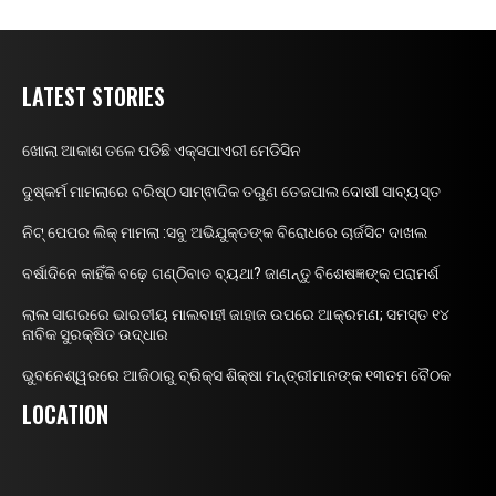
LATEST STORIES
ଖୋଲା ଆକାଶ ତଳେ ପଡିଛି ଏକ୍ସପାଏରୀ ମେଡିସିନ
ଦୁଷ୍କର୍ମ ମାମଲାରେ ବରିଷ୍ଠ ସାମ୍ଵାଦିକ ତରୁଣ ତେଜପାଲ ଦୋଷୀ ସାବ୍ୟସ୍ତ
ନିଟ୍ ପେପର ଲିକ୍ ମାମଲା :ସବୁ ଅଭିଯୁକ୍ତଙ୍କ ବିରୋଧରେ ଚାର୍ଜସିଟ ଦାଖଲ
ବର୍ଷାଦିନେ କାହିଁକି ବଢ଼େ ଗଣ୍ଠିବାତ ବ୍ୟଥା? ଜାଣନ୍ତୁ ବିଶେଷଜ୍ଞଙ୍କ ପରାମର୍ଶ
ଲାଲ ସାଗରରେ ଭାରତୀୟ ମାଲବାହୀ ଜାହାଜ ଉପରେ ଆକ୍ରମଣ; ସମସ୍ତ ୧୪
ନାବିକ ସୁରକ୍ଷିତ ଉଦ୍ଧାର
ଭୁବନେଶ୍ୱରରେ ଆଜିଠାରୁ ବ୍ରିକ୍ସ ଶିକ୍ଷା ମନ୍ତ୍ରୀମାନଙ୍କ ୧୩ତମ ବୈଠକ
LOCATION