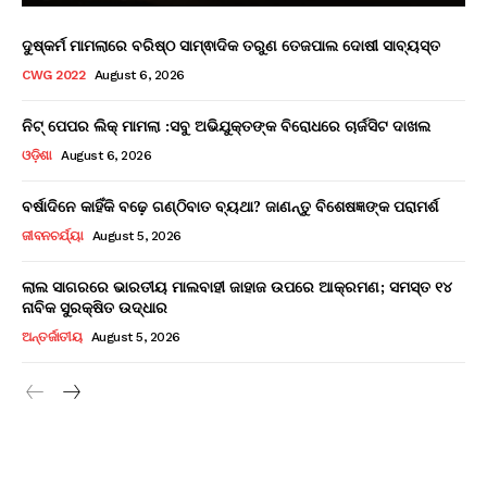
ଦୁଷ୍କର୍ମ ମାମଲାରେ ବରିଷ୍ଠ ସାମ୍ଵାଦିକ ତରୁଣ ତେଜପାଲ ଦୋଷୀ ସାବ୍ୟସ୍ତ
CWG 2022
August 6, 2026
ନିଟ୍ ପେପର ଲିକ୍ ମାମଲା :ସବୁ ଅଭିଯୁକ୍ତଙ୍କ ବିରୋଧରେ ଚାର୍ଜସିଟ ଦାଖଲ
ଓଡ଼ିଶା
August 6, 2026
ବର୍ଷାଦିନେ କାହିଁକି ବଢ଼େ ଗଣ୍ଠିବାତ ବ୍ୟଥା? ଜାଣନ୍ତୁ ବିଶେଷଜ୍ଞଙ୍କ ପରାମର୍ଶ
ଜୀବନଚର୍ଯ୍ୟା
August 5, 2026
ଲାଲ ସାଗରରେ ଭାରତୀୟ ମାଲବାହୀ ଜାହାଜ ଉପରେ ଆକ୍ରମଣ; ସମସ୍ତ ୧୪
ନାବିକ ସୁରକ୍ଷିତ ଉଦ୍ଧାର
ଅନ୍ତର୍ଜାତୀୟ
August 5, 2026