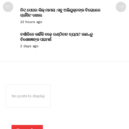
ନିଟ୍ ପେପର ଲିକ୍ ମାମଲା :ସବୁ ଅଭିଯୁକ୍ତଙ୍କ ବିରୋଧରେ
ଚାର୍ଜସିଟ ଦାଖଲ
23 hours ago
ବର୍ଷାଦିନେ କାହିଁକି ବଢ଼େ ଗଣ୍ଠିବାତ ବ୍ୟଥା? ଜାଣନ୍ତୁ
ବିଶେଷଜ୍ଞଙ୍କ ପରାମର୍ଶ
2 days ago
No posts to display