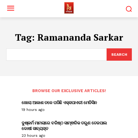
Tag:
Ramananda Sarkar
SEARCH
BROWSE OUR EXCLUSIVE ARTICLES!
ଖୋଲା ଆକାଶ ତଳେ ପଡିଛି ଏକ୍ସପାଏରୀ ମେଡିସିନ
19 hours ago
ଦୁଷ୍କର୍ମ ମାମଲାରେ ବରିଷ୍ଠ ସାମ୍ଵାଦିକ ତରୁଣ ତେଜପାଲ
ଦୋଷୀ ସାବ୍ୟସ୍ତ
23 hours ago