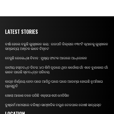
LATEST STORIES
ବର୍ଷା ହେଲେ ବଢୁଛି ଭୁସ୍ଖଳନ ଭୟ : ଗଜପତି ଜିଲ୍ଲାର ୧୩୯ଟି ସ୍ଥାନକୁ ଭୁସ୍ଖଳନ
ସମ୍ଭାବ୍ୟ ଅଞ୍ଚଳ ଭାବେ ଚିହ୍ନଟ
ତେଜୁଛି ରେଭେନ୍ସା ବିବାଦ : ମୁଖ୍ୟ ଫାଟକ ଆଗରେ ଆନ୍ଦୋଳନ
ଜାତୀୟ ହସ୍ତତନ୍ତ ଦିବସ :୪୦ କିମି ଦୂରରେ ଥିବା କର୍ଡୋଲା ଗାଁ ଏବେ ବୁଣାକାର ଗାଁ
ଭାବେ ପାଇଛି ସ୍ବତନ୍ତ୍ର ପରିଚୟ
ଲଗ୍ନ ନିର୍ଣ୍ଣୟ ହେବା ପରେ ଆଜିଠୁ ଘରେ ଘରେ ଆରମ୍ଭ ହୋଇଛି ନୁଆଁଖାଇ
ପ୍ରସ୍ତୁତି
ଖୋଲା ଆକାଶ ତଳେ ପଡିଛି ଏକ୍ସପାଏରୀ ମେଡିସିନ
ଦୁଷ୍କର୍ମ ମାମଲାରେ ବରିଷ୍ଠ ସାମ୍ଵାଦିକ ତରୁଣ ତେଜପାଲ ଦୋଷୀ ସାବ୍ୟସ୍ତ
LOCATION