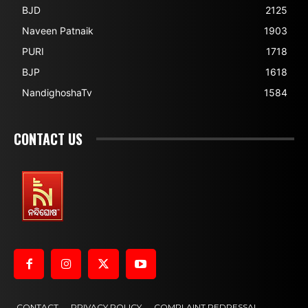
BJD
2125
Naveen Patnaik
1903
PURI
1718
BJP
1618
NandighoshaTv
1584
CONTACT US
CONTACT
PRIVACY POLICY
COMPLAINT REDRESSAL