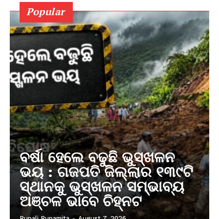
Popular
ବର୍ଷା ହେଲେ ବଢୁଛି ଭୁସ୍ଖଳନ
ଭୟ : ଗଜପତି ଜିଲ୍ଲାର ୧୩୯ଟି
ସ୍ଥାନକୁ ଭୁସ୍ଖଳନ ସମ୍ଭାବ୍ୟ
ଅଞ୍ଚଳ ଭାବେ ଚିହ୍ନଟ
Rupali Rupamita
-
August 7, 2026