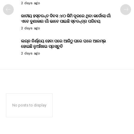
2 days ago
ଜାତୀୟ ହସ୍ତତନ୍ତ ଦିବସ :୪୦ କିମି ଦୂରରେ ଥିବା କର୍ଡୋଲା ଗାଁ
ଏବେ ବୁଣାକାର ଗାଁ ଭାବେ ପାଇଛି ସ୍ବତନ୍ତ୍ର ପରିଚୟ
2 days ago
ଲଗ୍ନ ନିର୍ଣ୍ଣୟ ହେବା ପରେ ଆଜିଠୁ ଘରେ ଘରେ ଆରମ୍ଭ
ହୋଇଛି ନୁଆଁଖାଇ ପ୍ରସ୍ତୁତି
2 days ago
No posts to display