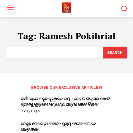
Tag:
Ramesh Pokihrial
SEARCH
BROWSE OUR EXCLUSIVE ARTICLES!
ବର୍ଷା ହେଲେ ବଢୁଛି ଭୁସ୍ଖଳନ ଭୟ : ଗଜପତି ଜିଲ୍ଲାର ୧୩୯ଟି
ସ୍ଥାନକୁ ଭୁସ୍ଖଳନ ସମ୍ଭାବ୍ୟ ଅଞ୍ଚଳ ଭାବେ ଚିହ୍ନଟ
2 days ago
ତେଜୁଛି ରେଭେନ୍ସା ବିବାଦ : ମୁଖ୍ୟ ଫାଟକ ଆଗରେ
ଆନ୍ଦୋଳନ