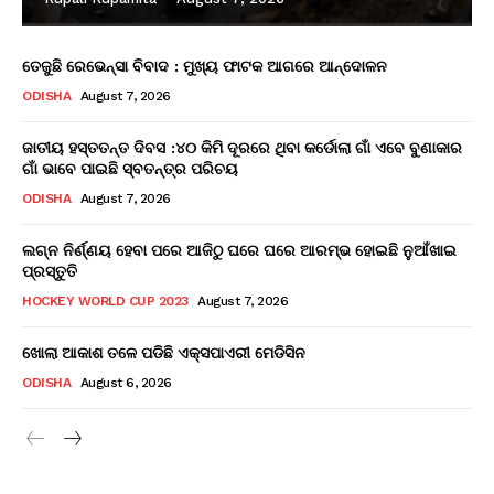
ତେଜୁଛି ରେଭେନ୍ସା ବିବାଦ : ମୁଖ୍ୟ ଫାଟକ ଆଗରେ ଆନ୍ଦୋଳନ
ODISHA
August 7, 2026
ଜାତୀୟ ହସ୍ତତନ୍ତ ଦିବସ :୪୦ କିମି ଦୂରରେ ଥିବା କର୍ଡୋଲା ଗାଁ ଏବେ ବୁଣାକାର
ଗାଁ ଭାବେ ପାଇଛି ସ୍ବତନ୍ତ୍ର ପରିଚୟ
ODISHA
August 7, 2026
ଲଗ୍ନ ନିର୍ଣ୍ଣୟ ହେବା ପରେ ଆଜିଠୁ ଘରେ ଘରେ ଆରମ୍ଭ ହୋଇଛି ନୁଆଁଖାଇ
ପ୍ରସ୍ତୁତି
HOCKEY WORLD CUP 2023
August 7, 2026
ଖୋଲା ଆକାଶ ତଳେ ପଡିଛି ଏକ୍ସପାଏରୀ ମେଡିସିନ
ODISHA
August 6, 2026