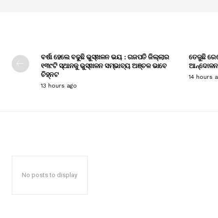
ବର୍ଷା ହେଲେ ବଢୁଛି ଭୁସ୍ଖଳନ ଭୟ : ଗଜପତି ଜିଲ୍ଲାର
ତେଜୁଛି ରେ
୧୩୯ଟି ସ୍ଥାନକୁ ଭୁସ୍ଖଳନ ସମ୍ଭାବ୍ୟ ଅଞ୍ଚଳ ଭାବେ
ଆନ୍ଦୋଳନ
ଚିହ୍ନଟ
14 hours 
13 hours ago
No posts to display