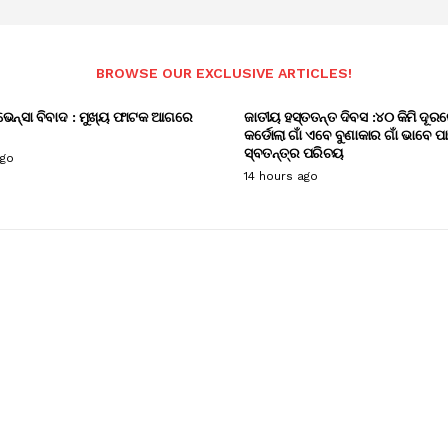
BROWSE OUR EXCLUSIVE ARTICLES!
ଭେନ୍ସା ବିବାଦ : ମୁଖ୍ୟ ଫାଟକ ଆଗରେ
ଜାତୀୟ ହସ୍ତତନ୍ତ ଦିବସ :୪୦ କିମି ଦୂରର
କର୍ଡୋଲା ଗାଁ ଏବେ ବୁଣାକାର ଗାଁ ଭାବେ ପ
ସ୍ବତନ୍ତ୍ର ପରିଚୟ
ago
14 hours ago