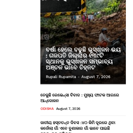
ବର୍ଷା ହେଲେ ବଢୁଛି ଭୁସ୍ଖଳନ ଭୟ
: ଗଜପତି ଜିଲ୍ଲାର ୧୩୯ଟି
ସ୍ଥାନକୁ ଭୁସ୍ଖଳନ ସମ୍ଭାବ୍ୟ
ଅଞ୍ଚଳ ଭାବେ ଚିହ୍ନଟ
Rupali Rupamita
-
August 7, 2026
ତେଜୁଛି ରେଭେନ୍ସା ବିବାଦ : ମୁଖ୍ୟ ଫାଟକ ଆଗରେ
ଆନ୍ଦୋଳନ
ODISHA
August 7, 2026
ଜାତୀୟ ହସ୍ତତନ୍ତ ଦିବସ :୪୦ କିମି ଦୂରରେ ଥିବା
କର୍ଡୋଲା ଗାଁ ଏବେ ବୁଣାକାର ଗାଁ ଭାବେ ପାଇଛି