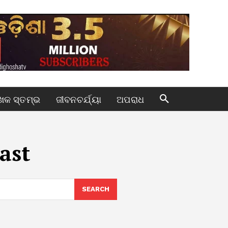
କ ସ୍ତମ୍ଭ
ଜୀବନଚର୍ଯ୍ୟା
ଅପରାଧ
ast
SEARCH