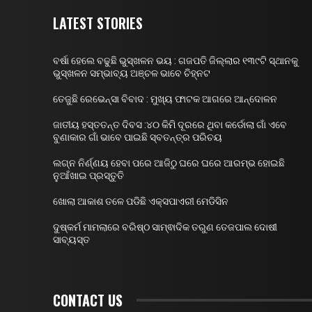
LATEST STORIES
ବର୍ଷା ହେଲେ ବଢୁଛି ଭୁସ୍ଖଳନ ଭୟ : ଗଜପତି ଜିଲ୍ଲାର ୧୩୯ଟି ସ୍ଥାନକୁ
ଭୁସ୍ଖଳନ ସମ୍ଭାବ୍ୟ ଅଞ୍ଚଳ ଭାବେ ଚିହ୍ନଟ
ତେଜୁଛି ରେଭେନ୍ସା ବିବାଦ : ମୁଖ୍ୟ ଫାଟକ ଆଗରେ ଆନ୍ଦୋଳନ
ଜାତୀୟ ହସ୍ତତନ୍ତ ଦିବସ :୪୦ କିମି ଦୂରରେ ଥିବା କର୍ଡୋଲା ଗାଁ ଏବେ
ବୁଣାକାର ଗାଁ ଭାବେ ପାଇଛି ସ୍ବତନ୍ତ୍ର ପରିଚୟ
ଲଗ୍ନ ନିର୍ଣ୍ଣୟ ହେବା ପରେ ଆଜିଠୁ ଘରେ ଘରେ ଆରମ୍ଭ ହୋଇଛି
ନୁଆଁଖାଇ ପ୍ରସ୍ତୁତି
ଖୋଲା ଆକାଶ ତଳେ ପଡିଛି ଏକ୍ସପାଏରୀ ମେଡିସିନ
ଦୁଷ୍କର୍ମ ମାମଲାରେ ବରିଷ୍ଠ ସାମ୍ଵାଦିକ ତରୁଣ ତେଜପାଲ ଦୋଷୀ
ସାବ୍ୟସ୍ତ
CONTACT US