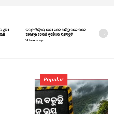
େ ଥିବା
ଲଗ୍ନ ନିର୍ଣ୍ଣୟ ହେବା ପରେ ଆଜିଠୁ ଘରେ ଘରେ
ାଇଛି
ଆରମ୍ଭ ହୋଇଛି ନୁଆଁଖାଇ ପ୍ରସ୍ତୁତି
14 hours ago
Popular