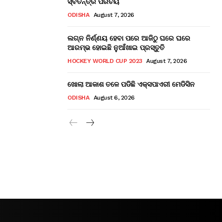
ସ୍ବତନ୍ତ୍ର ପରିଚୟ
ODISHA
August 7, 2026
ଲଗ୍ନ ନିର୍ଣ୍ଣୟ ହେବା ପରେ ଆଜିଠୁ ଘରେ ଘରେ
ଆରମ୍ଭ ହୋଇଛି ନୁଆଁଖାଇ ପ୍ରସ୍ତୁତି
HOCKEY WORLD CUP 2023
August 7, 2026
ଖୋଲା ଆକାଶ ତଳେ ପଡିଛି ଏକ୍ସପାଏରୀ ମେଡିସିନ
ODISHA
August 6, 2026