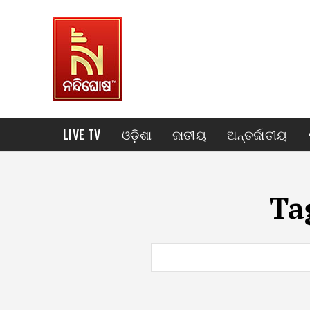
LIVE TV
ଓଡ଼ିଶା
ଜାତୀୟ
ଅନ୍ତର୍ଜାତୀୟ
Ta