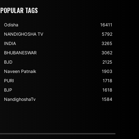
POPULAR TAGS
Odisha
16411
NANDIGHOSHA TV
5792
INDIA
3265
BHUBANESWAR
3062
BJD
2125
Naveen Patnaik
1903
PURI
1718
BJP
1618
NandighoshaTv
1584