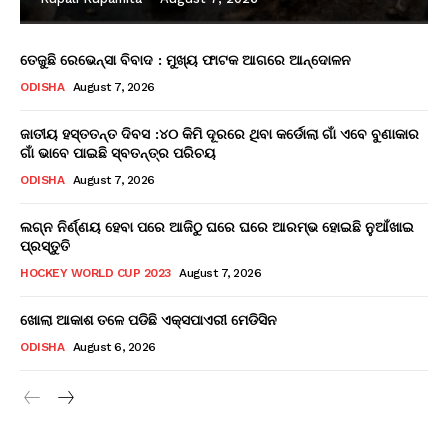
ତେଜୁଛି ରେଭେନ୍ସା ବିବାଦ : ମୁଖ୍ୟ ଫାଟକ ଆଗରେ ଆନ୍ଦୋଳନ
ODISHA
August 7, 2026
ଜାତୀୟ ହସ୍ତତନ୍ତ ଦିବସ :୪୦ କିମି ଦୂରରେ ଥିବା କର୍ଡୋଲା ଗାଁ ଏବେ ବୁଣାକାର
ଗାଁ ଭାବେ ପାଇଛି ସ୍ବତନ୍ତ୍ର ପରିଚୟ
ODISHA
August 7, 2026
ଲଗ୍ନ ନିର୍ଣ୍ଣୟ ହେବା ପରେ ଆଜିଠୁ ଘରେ ଘରେ ଆରମ୍ଭ ହୋଇଛି ନୁଆଁଖାଇ
ପ୍ରସ୍ତୁତି
HOCKEY WORLD CUP 2023
August 7, 2026
ଖୋଲା ଆକାଶ ତଳେ ପଡିଛି ଏକ୍ସପାଏରୀ ମେଡିସିନ
ODISHA
August 6, 2026