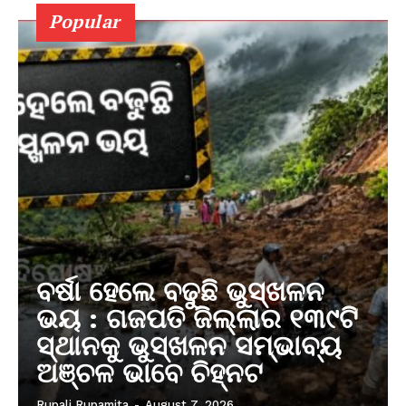
Popular
ବର୍ଷା ହେଲେ ବଢୁଛି ଭୁସ୍ଖଳନ
ଭୟ : ଗଜପତି ଜିଲ୍ଲାର ୧୩୯ଟି
ସ୍ଥାନକୁ ଭୁସ୍ଖଳନ ସମ୍ଭାବ୍ୟ
ଅଞ୍ଚଳ ଭାବେ ଚିହ୍ନଟ
Rupali Rupamita
-
August 7, 2026