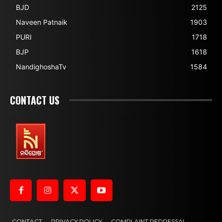
BJD
2125
Naveen Patnaik
1903
PURI
1718
BJP
1618
NandighoshaTv
1584
CONTACT US
CONTACT
PRIVACY POLICY
COMPLAINT REDRESSAL