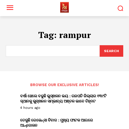
Tag:
rampur
SEARCH
BROWSE OUR EXCLUSIVE ARTICLES!
ବର୍ଷା ହେଲେ ବଢୁଛି ଭୁସ୍ଖଳନ ଭୟ : ଗଜପତି ଜିଲ୍ଲାର ୧୩୯ଟି
ସ୍ଥାନକୁ ଭୁସ୍ଖଳନ ସମ୍ଭାବ୍ୟ ଅଞ୍ଚଳ ଭାବେ ଚିହ୍ନଟ
4 hours ago
ତେଜୁଛି ରେଭେନ୍ସା ବିବାଦ : ମୁଖ୍ୟ ଫାଟକ ଆଗରେ
ଆନ୍ଦୋଳନ