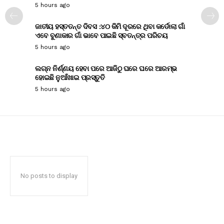
5 hours ago
ଜାତୀୟ ହସ୍ତତନ୍ତ ଦିବସ :୪୦ କିମି ଦୂରରେ ଥିବା କର୍ଡୋଲା ଗାଁ
ଏବେ ବୁଣାକାର ଗାଁ ଭାବେ ପାଇଛି ସ୍ବତନ୍ତ୍ର ପରିଚୟ
5 hours ago
ଲଗ୍ନ ନିର୍ଣ୍ଣୟ ହେବା ପରେ ଆଜିଠୁ ଘରେ ଘରେ ଆରମ୍ଭ
ହୋଇଛି ନୁଆଁଖାଇ ପ୍ରସ୍ତୁତି
5 hours ago
No posts to display