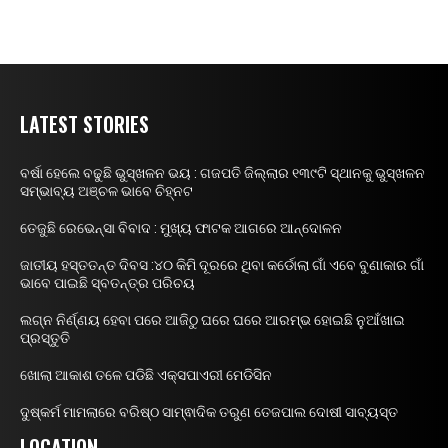
LATEST STORIES
ବର୍ଷା ହେଲେ ବଢୁଛି ଭୁସ୍ଖଳନ ଭୟ : ଗଜପତି ଜିଲ୍ଲାର ୧୩୯ଟି ସ୍ଥାନକୁ ଭୁସ୍ଖଳନ
ସମ୍ଭାବ୍ୟ ଅଞ୍ଚଳ ଭାବେ ଚିହ୍ନଟ
ତେଜୁଛି ରେଭେନ୍ସା ବିବାଦ : ମୁଖ୍ୟ ଫାଟକ ଆଗରେ ଆନ୍ଦୋଳନ
ଜାତୀୟ ହସ୍ତତନ୍ତ ଦିବସ :୪୦ କିମି ଦୂରରେ ଥିବା କର୍ଡୋଲା ଗାଁ ଏବେ ବୁଣାକାର ଗାଁ
ଭାବେ ପାଇଛି ସ୍ବତନ୍ତ୍ର ପରିଚୟ
ଲଗ୍ନ ନିର୍ଣ୍ଣୟ ହେବା ପରେ ଆଜିଠୁ ଘରେ ଘରେ ଆରମ୍ଭ ହୋଇଛି ନୁଆଁଖାଇ
ପ୍ରସ୍ତୁତି
ଖୋଲା ଆକାଶ ତଳେ ପଡିଛି ଏକ୍ସପାଏରୀ ମେଡିସିନ
ଦୁଷ୍କର୍ମ ମାମଲାରେ ବରିଷ୍ଠ ସାମ୍ଵାଦିକ ତରୁଣ ତେଜପାଲ ଦୋଷୀ ସାବ୍ୟସ୍ତ
LOCATION