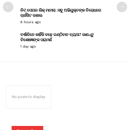
ନିଟ୍ ପେପର ଲିକ୍ ମାମଲା :ସବୁ ଅଭିଯୁକ୍ତଙ୍କ ବିରୋଧରେ
ଚାର୍ଜସିଟ ଦାଖଲ
8 hours ago
ବର୍ଷାଦିନେ କାହିଁକି ବଢ଼େ ଗଣ୍ଠିବାତ ବ୍ୟଥା? ଜାଣନ୍ତୁ
ବିଶେଷଜ୍ଞଙ୍କ ପରାମର୍ଶ
1 day ago
No posts to display