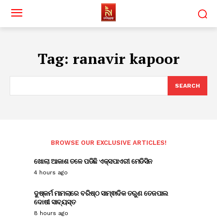
Tag:
ranavir kapoor
SEARCH
BROWSE OUR EXCLUSIVE ARTICLES!
ଖୋଲା ଆକାଶ ତଳେ ପଡିଛି ଏକ୍ସପାଏରୀ ମେଡିସିନ
4 hours ago
ଦୁଷ୍କର୍ମ ମାମଲାରେ ବରିଷ୍ଠ ସାମ୍ଵାଦିକ ତରୁଣ ତେଜପାଲ
ଦୋଷୀ ସାବ୍ୟସ୍ତ
8 hours ago