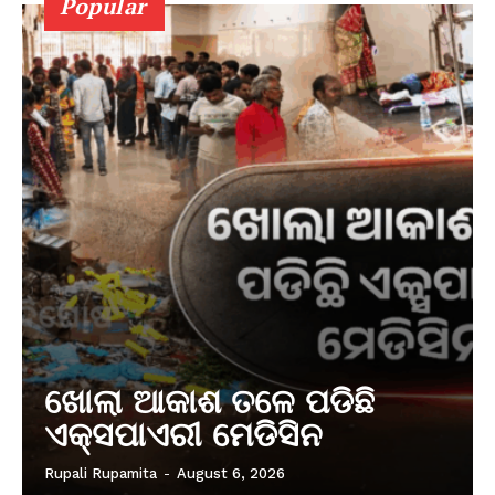
Popular
ଖୋଲା ଆକାଶ ତଳେ ପଡିଛି
ଏକ୍ସପାଏରୀ ମେଡିସିନ
Rupali Rupamita
-
August 6, 2026