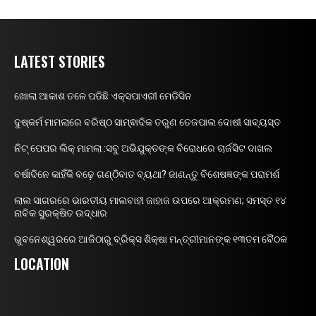
LATEST STORIES
ଖୋଲା ଆକାଶ ତଳେ ପଡିଛି ଏକ୍ସପାଏରୀ ମେଡିସିନ
ଦୁଷ୍କର୍ମ ମାମଲାରେ ବରିଷ୍ଠ ସାମ୍ଵାଦିକ ତରୁଣ ତେଜପାଲ ଦୋଷୀ ସାବ୍ୟସ୍ତ
ନିଟ୍ ପେପର ଲିକ୍ ମାମଲା :ସବୁ ଅଭିଯୁକ୍ତଙ୍କ ବିରୋଧରେ ଚାର୍ଜସିଟ ଦାଖଲ
ବର୍ଷାଦିନେ କାହିଁକି ବଢ଼େ ଗଣ୍ଠିବାତ ବ୍ୟଥା? ଜାଣନ୍ତୁ ବିଶେଷଜ୍ଞଙ୍କ ପରାମର୍ଶ
ଲାଲ ସାଗରରେ ଭାରତୀୟ ମାଲବାହୀ ଜାହାଜ ଉପରେ ଆକ୍ରମଣ; ସମସ୍ତ ୧୪
ନାବିକ ସୁରକ୍ଷିତ ଉଦ୍ଧାର
ଭୁବନେଶ୍ୱରରେ ଆଜିଠାରୁ ବ୍ରିକ୍ସ ଶିକ୍ଷା ମନ୍ତ୍ରୀମାନଙ୍କ ୧୩ତମ ବୈଠକ
LOCATION