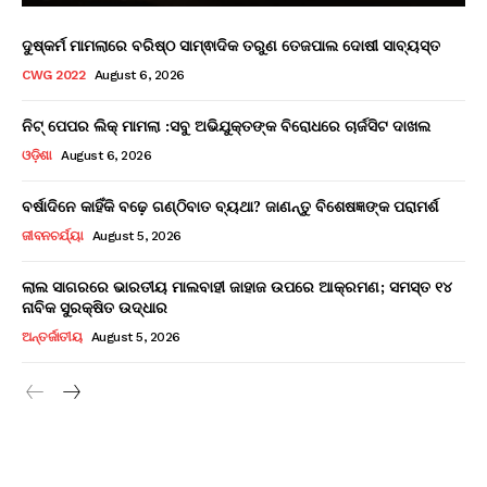
ଦୁଷ୍କର୍ମ ମାମଲାରେ ବରିଷ୍ଠ ସାମ୍ଵାଦିକ ତରୁଣ ତେଜପାଲ ଦୋଷୀ ସାବ୍ୟସ୍ତ
CWG 2022
August 6, 2026
ନିଟ୍ ପେପର ଲିକ୍ ମାମଲା :ସବୁ ଅଭିଯୁକ୍ତଙ୍କ ବିରୋଧରେ ଚାର୍ଜସିଟ ଦାଖଲ
ଓଡ଼ିଶା
August 6, 2026
ବର୍ଷାଦିନେ କାହିଁକି ବଢ଼େ ଗଣ୍ଠିବାତ ବ୍ୟଥା? ଜାଣନ୍ତୁ ବିଶେଷଜ୍ଞଙ୍କ ପରାମର୍ଶ
ଜୀବନଚର୍ଯ୍ୟା
August 5, 2026
ଲାଲ ସାଗରରେ ଭାରତୀୟ ମାଲବାହୀ ଜାହାଜ ଉପରେ ଆକ୍ରମଣ; ସମସ୍ତ ୧୪
ନାବିକ ସୁରକ୍ଷିତ ଉଦ୍ଧାର
ଅନ୍ତର୍ଜାତୀୟ
August 5, 2026