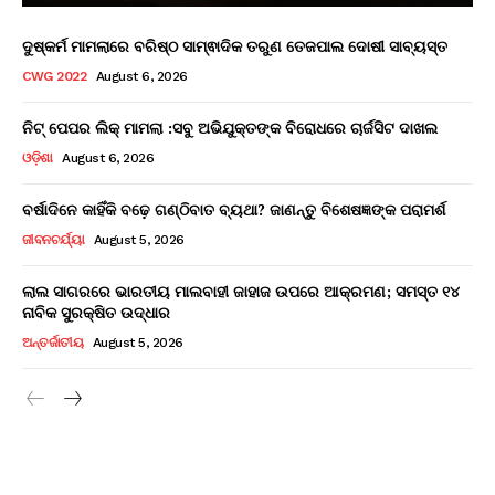
ଦୁଷ୍କର୍ମ ମାମଲାରେ ବରିଷ୍ଠ ସାମ୍ଵାଦିକ ତରୁଣ ତେଜପାଲ ଦୋଷୀ ସାବ୍ୟସ୍ତ
CWG 2022
August 6, 2026
ନିଟ୍ ପେପର ଲିକ୍ ମାମଲା :ସବୁ ଅଭିଯୁକ୍ତଙ୍କ ବିରୋଧରେ ଚାର୍ଜସିଟ ଦାଖଲ
ଓଡ଼ିଶା
August 6, 2026
ବର୍ଷାଦିନେ କାହିଁକି ବଢ଼େ ଗଣ୍ଠିବାତ ବ୍ୟଥା? ଜାଣନ୍ତୁ ବିଶେଷଜ୍ଞଙ୍କ ପରାମର୍ଶ
ଜୀବନଚର୍ଯ୍ୟା
August 5, 2026
ଲାଲ ସାଗରରେ ଭାରତୀୟ ମାଲବାହୀ ଜାହାଜ ଉପରେ ଆକ୍ରମଣ; ସମସ୍ତ ୧୪
ନାବିକ ସୁରକ୍ଷିତ ଉଦ୍ଧାର
ଅନ୍ତର୍ଜାତୀୟ
August 5, 2026