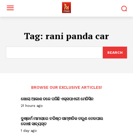
Tag:
rani panda car
SEARCH
BROWSE OUR EXCLUSIVE ARTICLES!
ଖୋଲା ଆକାଶ ତଳେ ପଡିଛି ଏକ୍ସପାଏରୀ ମେଡିସିନ
21 hours ago
ଦୁଷ୍କର୍ମ ମାମଲାରେ ବରିଷ୍ଠ ସାମ୍ଵାଦିକ ତରୁଣ ତେଜପାଲ
ଦୋଷୀ ସାବ୍ୟସ୍ତ
1 day ago