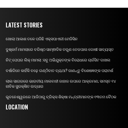
LATEST STORIES
ଖୋଲା ଆକାଶ ତଳେ ପଡିଛି ଏକ୍ସପାଏରୀ ମେଡିସିନ
ଦୁଷ୍କର୍ମ ମାମଲାରେ ବରିଷ୍ଠ ସାମ୍ଵାଦିକ ତରୁଣ ତେଜପାଲ ଦୋଷୀ ସାବ୍ୟସ୍ତ
ନିଟ୍ ପେପର ଲିକ୍ ମାମଲା :ସବୁ ଅଭିଯୁକ୍ତଙ୍କ ବିରୋଧରେ ଚାର୍ଜସିଟ ଦାଖଲ
ବର୍ଷାଦିନେ କାହିଁକି ବଢ଼େ ଗଣ୍ଠିବାତ ବ୍ୟଥା? ଜାଣନ୍ତୁ ବିଶେଷଜ୍ଞଙ୍କ ପରାମର୍ଶ
ଲାଲ ସାଗରରେ ଭାରତୀୟ ମାଲବାହୀ ଜାହାଜ ଉପରେ ଆକ୍ରମଣ; ସମସ୍ତ ୧୪
ନାବିକ ସୁରକ୍ଷିତ ଉଦ୍ଧାର
ଭୁବନେଶ୍ୱରରେ ଆଜିଠାରୁ ବ୍ରିକ୍ସ ଶିକ୍ଷା ମନ୍ତ୍ରୀମାନଙ୍କ ୧୩ତମ ବୈଠକ
LOCATION