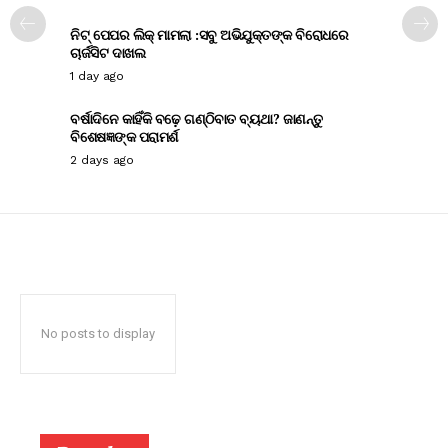
ନିଟ୍ ପେପର ଲିକ୍ ମାମଲା :ସବୁ ଅଭିଯୁକ୍ତଙ୍କ ବିରୋଧରେ
ଚାର୍ଜସିଟ ଦାଖଲ
1 day ago
ବର୍ଷାଦିନେ କାହିଁକି ବଢ଼େ ଗଣ୍ଠିବାତ ବ୍ୟଥା? ଜାଣନ୍ତୁ
ବିଶେଷଜ୍ଞଙ୍କ ପରାମର୍ଶ
2 days ago
No posts to display