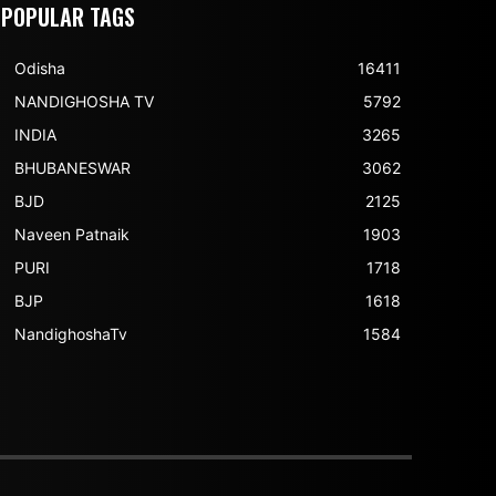
POPULAR TAGS
Odisha
16411
NANDIGHOSHA TV
5792
INDIA
3265
BHUBANESWAR
3062
BJD
2125
Naveen Patnaik
1903
PURI
1718
BJP
1618
NandighoshaTv
1584