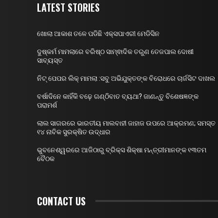
LATEST STORIES
ଖୋଲା ଆକାଶ ତଳେ ପଡିଛି ଏକ୍ସପାଏରୀ ମେଡିସିନ
ଦୁଷ୍କର୍ମ ମାମଲାରେ ବରିଷ୍ଠ ସାମ୍ଵାଦିକ ତରୁଣ ତେଜପାଲ ଦୋଷୀ
ସାବ୍ୟସ୍ତ
ନିଟ୍ ପେପର ଲିକ୍ ମାମଲା :ସବୁ ଅଭିଯୁକ୍ତଙ୍କ ବିରୋଧରେ ଚାର୍ଜସିଟ ଦାଖଲ
ବର୍ଷାଦିନେ କାହିଁକି ବଢ଼େ ଗଣ୍ଠିବାତ ବ୍ୟଥା? ଜାଣନ୍ତୁ ବିଶେଷଜ୍ଞଙ୍କ
ପରାମର୍ଶ
ଲାଲ ସାଗରରେ ଭାରତୀୟ ମାଲବାହୀ ଜାହାଜ ଉପରେ ଆକ୍ରମଣ; ସମସ୍ତ
୧୪ ନାବିକ ସୁରକ୍ଷିତ ଉଦ୍ଧାର
ଭୁବନେଶ୍ୱରରେ ଆଜିଠାରୁ ବ୍ରିକ୍ସ ଶିକ୍ଷା ମନ୍ତ୍ରୀମାନଙ୍କ ୧୩ତମ
ବୈଠକ
CONTACT US