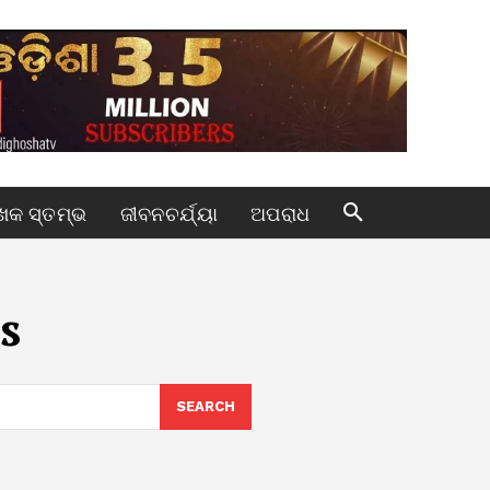
କ ସ୍ତମ୍ଭ
ଜୀବନଚର୍ଯ୍ୟା
ଅପରାଧ
s
SEARCH