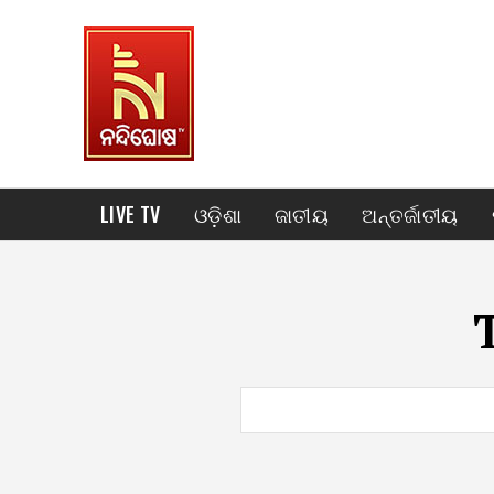
LIVE TV
ଓଡ଼ିଶା
ଜାତୀୟ
ଅନ୍ତର୍ଜାତୀୟ