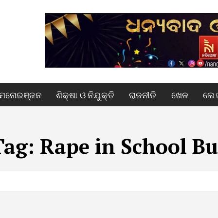
ମନୋରଞ୍ଜନ
ଶିକ୍ଷା ଓ ନିଯୁକ୍ତି
ରାଜନୀତି
ଖେଳ
ଲେଖ
Tag:
Rape in School Bu