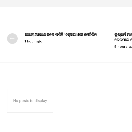
ଖୋଲା ଆକାଶ ତଳେ ପଡିଛି ଏକ୍ସପାଏରୀ ମେଡିସିନ
ଦୁଷ୍କର୍ମ ମ
ତେଜପାଲ ଦ
1 hour ago
5 hours a
No posts to display