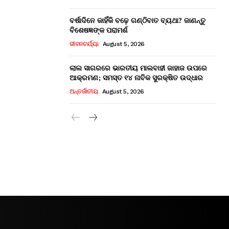
ବର୍ଷାଦିନେ କାହିଁକି ବଢ଼େ ଗଣ୍ଠିବାତ ବ୍ୟଥା? ଜାଣନ୍ତୁ
ବିଶେଷଜ୍ଞଙ୍କ ପରାମର୍ଶ
ଜୀବନଚର୍ଯ୍ୟା
August 5, 2026
ଲାଲ ସାଗରରେ ଭାରତୀୟ ମାଲବାହୀ ଜାହାଜ ଉପରେ
ଆକ୍ରମଣ; ସମସ୍ତ ୧୪ ନାବିକ ସୁରକ୍ଷିତ ଉଦ୍ଧାର
ଅନ୍ତର୍ଜାତୀୟ
August 5, 2026