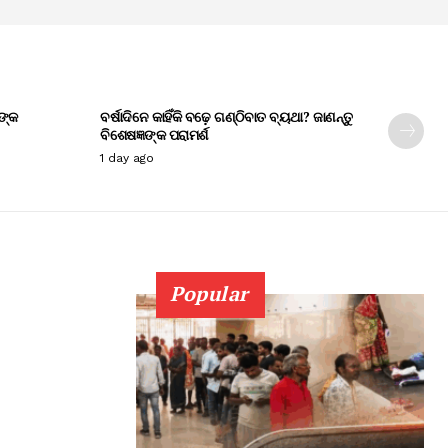
ଙ୍କ
ବର୍ଷାଦିନେ କାହିଁକି ବଢ଼େ ଗଣ୍ଠିବାତ ବ୍ୟଥା? ଜାଣନ୍ତୁ
ବିଶେଷଜ୍ଞଙ୍କ ପରାମର୍ଶ
1 day ago
Popular