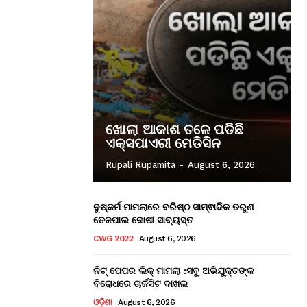
ଖୋଲା ଆକାଶ ତଳେ ପଡିଛି
ଏକ୍ସପାଏରୀ ମେଡିସିନ
Rupali Rupamita
-
August 6, 2026
ଦୁଷ୍କର୍ମ ମାମଲାରେ ବରିଷ୍ଠ ସାମ୍ଵାଦିକ ତରୁଣ
ତେଜପାଲ ଦୋଷୀ ସାବ୍ୟସ୍ତ
CWG 2022
August 6, 2026
ନିଟ୍ ପେପର ଲିକ୍ ମାମଲା :ସବୁ ଅଭିଯୁକ୍ତଙ୍କ
ବିରୋଧରେ ଚାର୍ଜସିଟ ଦାଖଲ
ଓଡ଼ିଶା
August 6, 2026