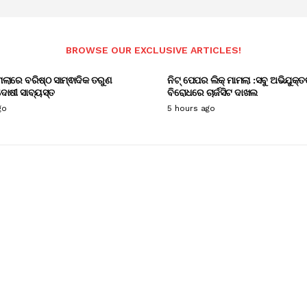
BROWSE OUR EXCLUSIVE ARTICLES!
ାମଲାରେ ବରିଷ୍ଠ ସାମ୍ଵାଦିକ ତରୁଣ
ନିଟ୍ ପେପର ଲିକ୍ ମାମଲା :ସବୁ ଅଭିଯୁକ୍ତ
ୋଷୀ ସାବ୍ୟସ୍ତ
ବିରୋଧରେ ଚାର୍ଜସିଟ ଦାଖଲ
go
5 hours ago