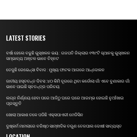
LATEST STORIES
ବର୍ଷା ହେଲେ ବଢୁଛି ଭୁସ୍ଖଳନ ଭୟ : ଗଜପତି ଜିଲ୍ଲାର ୧୩୯ଟି ସ୍ଥାନକୁ ଭୁସ୍ଖଳନ
ସମ୍ଭାବ୍ୟ ଅଞ୍ଚଳ ଭାବେ ଚିହ୍ନଟ
ତେଜୁଛି ରେଭେନ୍ସା ବିବାଦ : ମୁଖ୍ୟ ଫାଟକ ଆଗରେ ଆନ୍ଦୋଳନ
ଜାତୀୟ ହସ୍ତତନ୍ତ ଦିବସ :୪୦ କିମି ଦୂରରେ ଥିବା କର୍ଡୋଲା ଗାଁ ଏବେ ବୁଣାକାର ଗାଁ
ଭାବେ ପାଇଛି ସ୍ବତନ୍ତ୍ର ପରିଚୟ
ଲଗ୍ନ ନିର୍ଣ୍ଣୟ ହେବା ପରେ ଆଜିଠୁ ଘରେ ଘରେ ଆରମ୍ଭ ହୋଇଛି ନୁଆଁଖାଇ
ପ୍ରସ୍ତୁତି
ଖୋଲା ଆକାଶ ତଳେ ପଡିଛି ଏକ୍ସପାଏରୀ ମେଡିସିନ
ଦୁଷ୍କର୍ମ ମାମଲାରେ ବରିଷ୍ଠ ସାମ୍ଵାଦିକ ତରୁଣ ତେଜପାଲ ଦୋଷୀ ସାବ୍ୟସ୍ତ
LOCATION