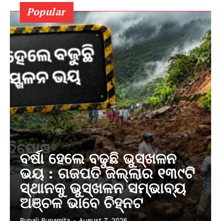
Popular
ବର୍ଷା ହେଲେ ବଢୁଛି ଭୁସ୍ଖଳନ
ଭୟ : ଗଜପତି ଜିଲ୍ଲାର ୧୩୯ଟି
ସ୍ଥାନକୁ ଭୁସ୍ଖଳନ ସମ୍ଭାବ୍ୟ
ଅଞ୍ଚଳ ଭାବେ ଚିହ୍ନଟ
Rupali Rupamita
-
August 7, 2026