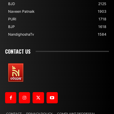
BJD
2125
Naveen Patnaik
1903
PURI
1718
BJP
1618
NandighoshaTv
1584
CONTACT US
CONTACT
PRIVACY POLICY
COMPLAINT REDRESSAL