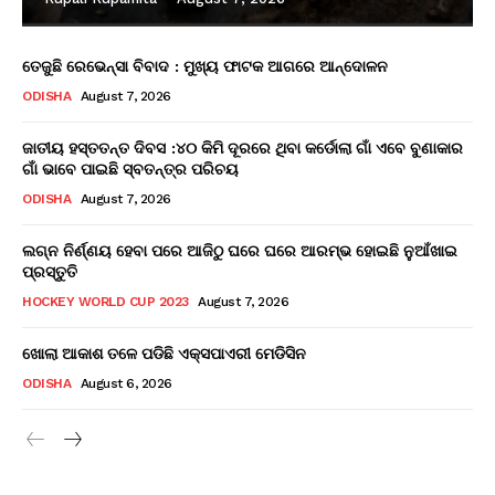
ତେଜୁଛି ରେଭେନ୍ସା ବିବାଦ : ମୁଖ୍ୟ ଫାଟକ ଆଗରେ ଆନ୍ଦୋଳନ
ODISHA
August 7, 2026
ଜାତୀୟ ହସ୍ତତନ୍ତ ଦିବସ :୪୦ କିମି ଦୂରରେ ଥିବା କର୍ଡୋଲା ଗାଁ ଏବେ ବୁଣାକାର
ଗାଁ ଭାବେ ପାଇଛି ସ୍ବତନ୍ତ୍ର ପରିଚୟ
ODISHA
August 7, 2026
ଲଗ୍ନ ନିର୍ଣ୍ଣୟ ହେବା ପରେ ଆଜିଠୁ ଘରେ ଘରେ ଆରମ୍ଭ ହୋଇଛି ନୁଆଁଖାଇ
ପ୍ରସ୍ତୁତି
HOCKEY WORLD CUP 2023
August 7, 2026
ଖୋଲା ଆକାଶ ତଳେ ପଡିଛି ଏକ୍ସପାଏରୀ ମେଡିସିନ
ODISHA
August 6, 2026