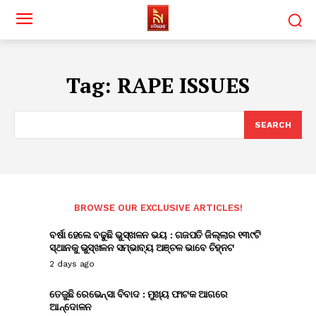
Tag:
RAPE ISSUES
SEARCH
BROWSE OUR EXCLUSIVE ARTICLES!
ବର୍ଷା ହେଲେ ବଢୁଛି ଭୁସ୍ଖଳନ ଭୟ : ଗଜପତି ଜିଲ୍ଲାର ୧୩୯ଟି
ସ୍ଥାନକୁ ଭୁସ୍ଖଳନ ସମ୍ଭାବ୍ୟ ଅଞ୍ଚଳ ଭାବେ ଚିହ୍ନଟ
2 days ago
ତେଜୁଛି ରେଭେନ୍ସା ବିବାଦ : ମୁଖ୍ୟ ଫାଟକ ଆଗରେ
ଆନ୍ଦୋଳନ