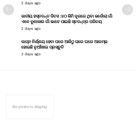
2 days ago
ଜାତୀୟ ହସ୍ତତନ୍ତ ଦିବସ :୪୦ କିମି ଦୂରରେ ଥିବା କର୍ଡୋଲା ଗାଁ
ଏବେ ବୁଣାକାର ଗାଁ ଭାବେ ପାଇଛି ସ୍ବତନ୍ତ୍ର ପରିଚୟ
2 days ago
ଲଗ୍ନ ନିର୍ଣ୍ଣୟ ହେବା ପରେ ଆଜିଠୁ ଘରେ ଘରେ ଆରମ୍ଭ
ହୋଇଛି ନୁଆଁଖାଇ ପ୍ରସ୍ତୁତି
2 days ago
No posts to display