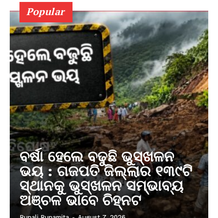
Popular
ବର୍ଷା ହେଲେ ବଢୁଛି ଭୁସ୍ଖଳନ
ଭୟ : ଗଜପତି ଜିଲ୍ଲାର ୧୩୯ଟି
ସ୍ଥାନକୁ ଭୁସ୍ଖଳନ ସମ୍ଭାବ୍ୟ
ଅଞ୍ଚଳ ଭାବେ ଚିହ୍ନଟ
Rupali Rupamita
-
August 7, 2026