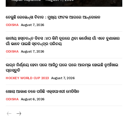
ତେଜୁଛି ରେଭେନ୍ସା ବିବାଦ : ମୁଖ୍ୟ ଫାଟକ ଆଗରେ ଆନ୍ଦୋଳନ
ODISHA
August 7, 2026
ଜାତୀୟ ହସ୍ତତନ୍ତ ଦିବସ :୪୦ କିମି ଦୂରରେ ଥିବା କର୍ଡୋଲା ଗାଁ ଏବେ ବୁଣାକାର
ଗାଁ ଭାବେ ପାଇଛି ସ୍ବତନ୍ତ୍ର ପରିଚୟ
ODISHA
August 7, 2026
ଲଗ୍ନ ନିର୍ଣ୍ଣୟ ହେବା ପରେ ଆଜିଠୁ ଘରେ ଘରେ ଆରମ୍ଭ ହୋଇଛି ନୁଆଁଖାଇ
ପ୍ରସ୍ତୁତି
HOCKEY WORLD CUP 2023
August 7, 2026
ଖୋଲା ଆକାଶ ତଳେ ପଡିଛି ଏକ୍ସପାଏରୀ ମେଡିସିନ
ODISHA
August 6, 2026