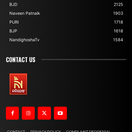
BJD
2125
Naveen Patnaik
1903
PURI
1718
BJP
1618
NandighoshaTv
1584
CONTACT US
CONTACT
PRIVACY POLICY
COMPLAINT REDRESSAL