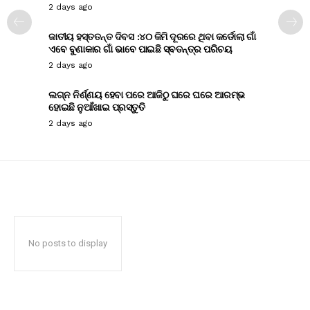
2 days ago
ଜାତୀୟ ହସ୍ତତନ୍ତ ଦିବସ :୪୦ କିମି ଦୂରରେ ଥିବା କର୍ଡୋଲା ଗାଁ
ଏବେ ବୁଣାକାର ଗାଁ ଭାବେ ପାଇଛି ସ୍ବତନ୍ତ୍ର ପରିଚୟ
2 days ago
ଲଗ୍ନ ନିର୍ଣ୍ଣୟ ହେବା ପରେ ଆଜିଠୁ ଘରେ ଘରେ ଆରମ୍ଭ
ହୋଇଛି ନୁଆଁଖାଇ ପ୍ରସ୍ତୁତି
2 days ago
No posts to display