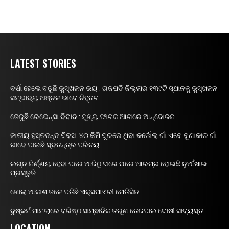
LATEST STORIES
ବର୍ଷା ହେଲେ ବଢୁଛି ଭୁସ୍ଖଳନ ଭୟ : ଗଜପତି ଜିଲ୍ଲାର ୧୩୯ଟି ସ୍ଥାନକୁ ଭୁସ୍ଖଳନ
ସମ୍ଭାବ୍ୟ ଅଞ୍ଚଳ ଭାବେ ଚିହ୍ନଟ
ତେଜୁଛି ରେଭେନ୍ସା ବିବାଦ : ମୁଖ୍ୟ ଫାଟକ ଆଗରେ ଆନ୍ଦୋଳନ
ଜାତୀୟ ହସ୍ତତନ୍ତ ଦିବସ :୪୦ କିମି ଦୂରରେ ଥିବା କର୍ଡୋଲା ଗାଁ ଏବେ ବୁଣାକାର ଗାଁ
ଭାବେ ପାଇଛି ସ୍ବତନ୍ତ୍ର ପରିଚୟ
ଲଗ୍ନ ନିର୍ଣ୍ଣୟ ହେବା ପରେ ଆଜିଠୁ ଘରେ ଘରେ ଆରମ୍ଭ ହୋଇଛି ନୁଆଁଖାଇ
ପ୍ରସ୍ତୁତି
ଖୋଲା ଆକାଶ ତଳେ ପଡିଛି ଏକ୍ସପାଏରୀ ମେଡିସିନ
ଦୁଷ୍କର୍ମ ମାମଲାରେ ବରିଷ୍ଠ ସାମ୍ଵାଦିକ ତରୁଣ ତେଜପାଲ ଦୋଷୀ ସାବ୍ୟସ୍ତ
LOCATION