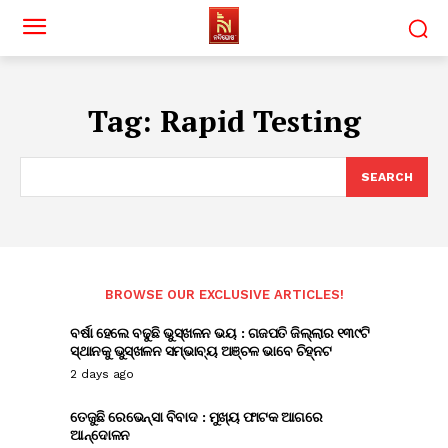
Tag:
Rapid Testing
SEARCH
BROWSE OUR EXCLUSIVE ARTICLES!
ବର୍ଷା ହେଲେ ବଢୁଛି ଭୁସ୍ଖଳନ ଭୟ : ଗଜପତି ଜିଲ୍ଲାର ୧୩୯ଟି
ସ୍ଥାନକୁ ଭୁସ୍ଖଳନ ସମ୍ଭାବ୍ୟ ଅଞ୍ଚଳ ଭାବେ ଚିହ୍ନଟ
2 days ago
ତେଜୁଛି ରେଭେନ୍ସା ବିବାଦ : ମୁଖ୍ୟ ଫାଟକ ଆଗରେ
ଆନ୍ଦୋଳନ