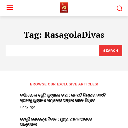
Tag:
RasagolaDivas
SEARCH
BROWSE OUR EXCLUSIVE ARTICLES!
ବର୍ଷା ହେଲେ ବଢୁଛି ଭୁସ୍ଖଳନ ଭୟ : ଗଜପତି ଜିଲ୍ଲାର ୧୩୯ଟି
ସ୍ଥାନକୁ ଭୁସ୍ଖଳନ ସମ୍ଭାବ୍ୟ ଅଞ୍ଚଳ ଭାବେ ଚିହ୍ନଟ
1 day ago
ତେଜୁଛି ରେଭେନ୍ସା ବିବାଦ : ମୁଖ୍ୟ ଫାଟକ ଆଗରେ
ଆନ୍ଦୋଳନ