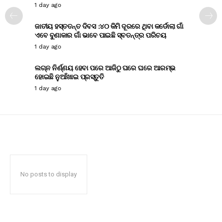
1 day ago
ଜାତୀୟ ହସ୍ତତନ୍ତ ଦିବସ :୪୦ କିମି ଦୂରରେ ଥିବା କର୍ଡୋଲା ଗାଁ
ଏବେ ବୁଣାକାର ଗାଁ ଭାବେ ପାଇଛି ସ୍ବତନ୍ତ୍ର ପରିଚୟ
1 day ago
ଲଗ୍ନ ନିର୍ଣ୍ଣୟ ହେବା ପରେ ଆଜିଠୁ ଘରେ ଘରେ ଆରମ୍ଭ
ହୋଇଛି ନୁଆଁଖାଇ ପ୍ରସ୍ତୁତି
1 day ago
No posts to display