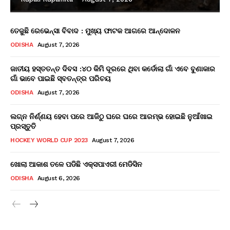
ତେଜୁଛି ରେଭେନ୍ସା ବିବାଦ : ମୁଖ୍ୟ ଫାଟକ ଆଗରେ ଆନ୍ଦୋଳନ
ODISHA
August 7, 2026
ଜାତୀୟ ହସ୍ତତନ୍ତ ଦିବସ :୪୦ କିମି ଦୂରରେ ଥିବା କର୍ଡୋଲା ଗାଁ ଏବେ ବୁଣାକାର
ଗାଁ ଭାବେ ପାଇଛି ସ୍ବତନ୍ତ୍ର ପରିଚୟ
ODISHA
August 7, 2026
ଲଗ୍ନ ନିର୍ଣ୍ଣୟ ହେବା ପରେ ଆଜିଠୁ ଘରେ ଘରେ ଆରମ୍ଭ ହୋଇଛି ନୁଆଁଖାଇ
ପ୍ରସ୍ତୁତି
HOCKEY WORLD CUP 2023
August 7, 2026
ଖୋଲା ଆକାଶ ତଳେ ପଡିଛି ଏକ୍ସପାଏରୀ ମେଡିସିନ
ODISHA
August 6, 2026