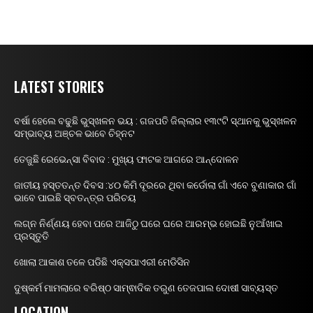
LATEST STORIES
ବର୍ଷା ହେଲେ ବଢୁଛି ଭୁସ୍ଖଳନ ଭୟ : ଗଜପତି ଜିଲ୍ଲାର ୧୩୯ଟି ସ୍ଥାନକୁ ଭୁସ୍ଖଳନ
ସମ୍ଭାବ୍ୟ ଅଞ୍ଚଳ ଭାବେ ଚିହ୍ନଟ
ତେଜୁଛି ରେଭେନ୍ସା ବିବାଦ : ମୁଖ୍ୟ ଫାଟକ ଆଗରେ ଆନ୍ଦୋଳନ
ଜାତୀୟ ହସ୍ତତନ୍ତ ଦିବସ :୪୦ କିମି ଦୂରରେ ଥିବା କର୍ଡୋଲା ଗାଁ ଏବେ ବୁଣାକାର ଗାଁ
ଭାବେ ପାଇଛି ସ୍ବତନ୍ତ୍ର ପରିଚୟ
ଲଗ୍ନ ନିର୍ଣ୍ଣୟ ହେବା ପରେ ଆଜିଠୁ ଘରେ ଘରେ ଆରମ୍ଭ ହୋଇଛି ନୁଆଁଖାଇ
ପ୍ରସ୍ତୁତି
ଖୋଲା ଆକାଶ ତଳେ ପଡିଛି ଏକ୍ସପାଏରୀ ମେଡିସିନ
ଦୁଷ୍କର୍ମ ମାମଲାରେ ବରିଷ୍ଠ ସାମ୍ଵାଦିକ ତରୁଣ ତେଜପାଲ ଦୋଷୀ ସାବ୍ୟସ୍ତ
LOCATION