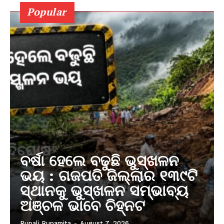
Popular
ବର୍ଷା ହେଲେ ବଢୁଛି ଭୁସ୍ଖଳନ
ଭୟ : ଗଜପତି ଜିଲ୍ଲାର ୧୩୯ଟି
ସ୍ଥାନକୁ ଭୁସ୍ଖଳନ ସମ୍ଭାବ୍ୟ
ଅଞ୍ଚଳ ଭାବେ ଚିହ୍ନଟ
Rupali Rupamita
-
August 7, 2026