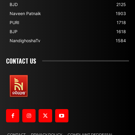
BJD
2125
Naveen Patnaik
1903
PURI
1718
BJP
1618
NandighoshaTv
1584
CONTACT US
CONTACT
PRIVACY POLICY
COMPLAINT REDRESSAL