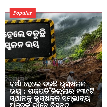
Popular
ବର୍ଷା ହେଲେ ବଢୁଛି ଭୁସ୍ଖଳନ
ଭୟ : ଗଜପତି ଜିଲ୍ଲାର ୧୩୯ଟି
ସ୍ଥାନକୁ ଭୁସ୍ଖଳନ ସମ୍ଭାବ୍ୟ
ଅଞ୍ଚଳ ଭାବେ ଚିହ୍ନଟ