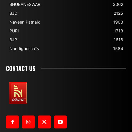
BHUBANESWAR
3062
BJD
2125
Naveen Patnaik
1903
PURI
1718
BJP
1618
NandighoshaTv
1584
CONTACT US