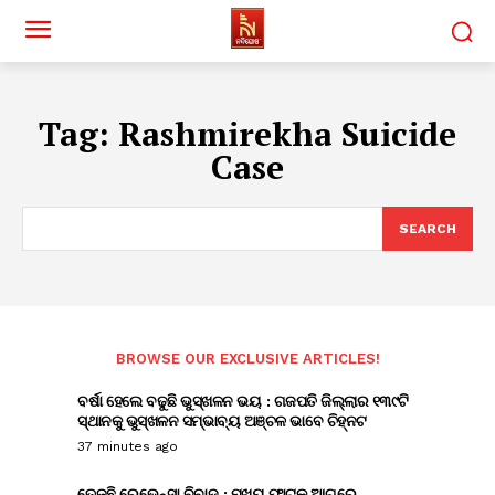
Tag:
Rashmirekha Suicide
Case
SEARCH
BROWSE OUR EXCLUSIVE ARTICLES!
ବର୍ଷା ହେଲେ ବଢୁଛି ଭୁସ୍ଖଳନ ଭୟ : ଗଜପତି ଜିଲ୍ଲାର ୧୩୯ଟି
ସ୍ଥାନକୁ ଭୁସ୍ଖଳନ ସମ୍ଭାବ୍ୟ ଅଞ୍ଚଳ ଭାବେ ଚିହ୍ନଟ
37 minutes ago
ତେଜୁଛି ରେଭେନ୍ସା ବିବାଦ : ମୁଖ୍ୟ ଫାଟକ ଆଗରେ