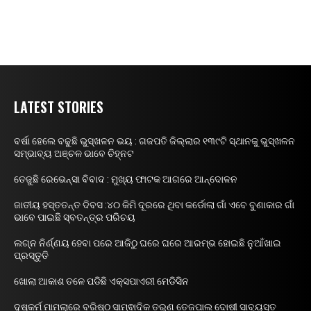
LATEST STORIES
ବର୍ଷା ହେଲେ ବଢୁଛି ଭୁସ୍ଖଳନ ଭୟ : ଗଜପତି ଜିଲ୍ଲାର ୧୩୯ଟି ସ୍ଥାନକୁ ଭୁସ୍ଖଳନ
ସମ୍ଭାବ୍ୟ ଅଞ୍ଚଳ ଭାବେ ଚିହ୍ନଟ
ତେଜୁଛି ରେଭେନ୍ସା ବିବାଦ : ମୁଖ୍ୟ ଫାଟକ ଆଗରେ ଆନ୍ଦୋଳନ
ଜାତୀୟ ହସ୍ତତନ୍ତ ଦିବସ :୪୦ କିମି ଦୂରରେ ଥିବା କର୍ଡୋଲା ଗାଁ ଏବେ ବୁଣାକାର ଗାଁ
ଭାବେ ପାଇଛି ସ୍ବତନ୍ତ୍ର ପରିଚୟ
ଲଗ୍ନ ନିର୍ଣ୍ଣୟ ହେବା ପରେ ଆଜିଠୁ ଘରେ ଘରେ ଆରମ୍ଭ ହୋଇଛି ନୁଆଁଖାଇ
ପ୍ରସ୍ତୁତି
ଖୋଲା ଆକାଶ ତଳେ ପଡିଛି ଏକ୍ସପାଏରୀ ମେଡିସିନ
ଦୁଷ୍କର୍ମ ମାମଲାରେ ବରିଷ୍ଠ ସାମ୍ଵାଦିକ ତରୁଣ ତେଜପାଲ ଦୋଷୀ ସାବ୍ୟସ୍ତ