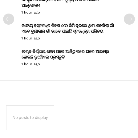
ଆନ୍ଦୋଳନ
1 hour ago
ଜାତୀୟ ହସ୍ତତନ୍ତ ଦିବସ :୪୦ କିମି ଦୂରରେ ଥିବା କର୍ଡୋଲା ଗାଁ
ଏବେ ବୁଣାକାର ଗାଁ ଭାବେ ପାଇଛି ସ୍ବତନ୍ତ୍ର ପରିଚୟ
1 hour ago
ଲଗ୍ନ ନିର୍ଣ୍ଣୟ ହେବା ପରେ ଆଜିଠୁ ଘରେ ଘରେ ଆରମ୍ଭ
ହୋଇଛି ନୁଆଁଖାଇ ପ୍ରସ୍ତୁତି
1 hour ago
No posts to display