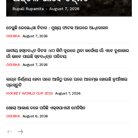
Rupali Rupamita
-
August 7, 2026
ତେଜୁଛି ରେଭେନ୍ସା ବିବାଦ : ମୁଖ୍ୟ ଫାଟକ ଆଗରେ ଆନ୍ଦୋଳନ
ODISHA
August 7, 2026
ଜାତୀୟ ହସ୍ତତନ୍ତ ଦିବସ :୪୦ କିମି ଦୂରରେ ଥିବା କର୍ଡୋଲା ଗାଁ ଏବେ ବୁଣାକାର
ଗାଁ ଭାବେ ପାଇଛି ସ୍ବତନ୍ତ୍ର ପରିଚୟ
ODISHA
August 7, 2026
ଲଗ୍ନ ନିର୍ଣ୍ଣୟ ହେବା ପରେ ଆଜିଠୁ ଘରେ ଘରେ ଆରମ୍ଭ ହୋଇଛି ନୁଆଁଖାଇ
ପ୍ରସ୍ତୁତି
HOCKEY WORLD CUP 2023
August 7, 2026
ଖୋଲା ଆକାଶ ତଳେ ପଡିଛି ଏକ୍ସପାଏରୀ ମେଡିସିନ
ODISHA
August 6, 2026