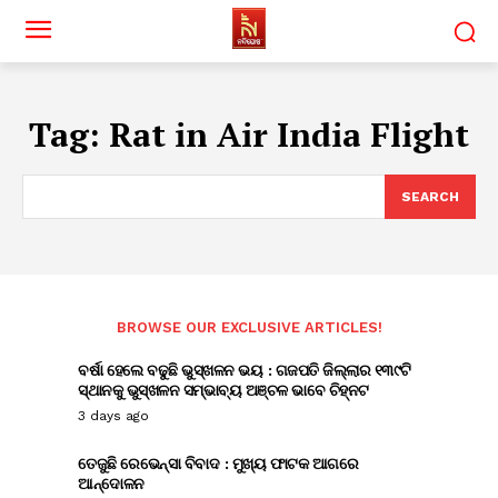
Tag:
Rat in Air India Flight
SEARCH
BROWSE OUR EXCLUSIVE ARTICLES!
ବର୍ଷା ହେଲେ ବଢୁଛି ଭୁସ୍ଖଳନ ଭୟ : ଗଜପତି ଜିଲ୍ଲାର ୧୩୯ଟି
ସ୍ଥାନକୁ ଭୁସ୍ଖଳନ ସମ୍ଭାବ୍ୟ ଅଞ୍ଚଳ ଭାବେ ଚିହ୍ନଟ
3 days ago
ତେଜୁଛି ରେଭେନ୍ସା ବିବାଦ : ମୁଖ୍ୟ ଫାଟକ ଆଗରେ
ଆନ୍ଦୋଳନ