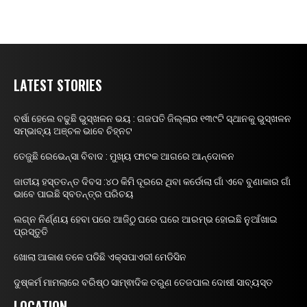
LATEST STORIES
ବର୍ଷା ହେଲେ ବଢୁଛି ଭୁସ୍ଖଳନ ଭୟ : ଗଜପତି ଜିଲ୍ଲାର ୧୩୯ଟି ସ୍ଥାନକୁ ଭୁସ୍ଖଳନ
ସମ୍ଭାବ୍ୟ ଅଞ୍ଚଳ ଭାବେ ଚିହ୍ନଟ
ତେଜୁଛି ରେଭେନ୍ସା ବିବାଦ : ମୁଖ୍ୟ ଫାଟକ ଆଗରେ ଆନ୍ଦୋଳନ
ଜାତୀୟ ହସ୍ତତନ୍ତ ଦିବସ :୪୦ କିମି ଦୂରରେ ଥିବା କର୍ଡୋଲା ଗାଁ ଏବେ ବୁଣାକାର ଗାଁ
ଭାବେ ପାଇଛି ସ୍ବତନ୍ତ୍ର ପରିଚୟ
ଲଗ୍ନ ନିର୍ଣ୍ଣୟ ହେବା ପରେ ଆଜିଠୁ ଘରେ ଘରେ ଆରମ୍ଭ ହୋଇଛି ନୁଆଁଖାଇ
ପ୍ରସ୍ତୁତି
ଖୋଲା ଆକାଶ ତଳେ ପଡିଛି ଏକ୍ସପାଏରୀ ମେଡିସିନ
ଦୁଷ୍କର୍ମ ମାମଲାରେ ବରିଷ୍ଠ ସାମ୍ଵାଦିକ ତରୁଣ ତେଜପାଲ ଦୋଷୀ ସାବ୍ୟସ୍ତ
LOCATION