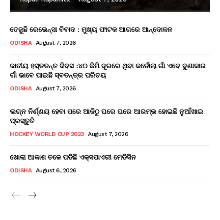
ତେଜୁଛି ରେଭେନ୍ସା ବିବାଦ : ମୁଖ୍ୟ ଫାଟକ ଆଗରେ ଆନ୍ଦୋଳନ
ODISHA
August 7, 2026
ଜାତୀୟ ହସ୍ତତନ୍ତ ଦିବସ :୪୦ କିମି ଦୂରରେ ଥିବା କର୍ଡୋଲା ଗାଁ ଏବେ ବୁଣାକାର
ଗାଁ ଭାବେ ପାଇଛି ସ୍ବତନ୍ତ୍ର ପରିଚୟ
ODISHA
August 7, 2026
ଲଗ୍ନ ନିର୍ଣ୍ଣୟ ହେବା ପରେ ଆଜିଠୁ ଘରେ ଘରେ ଆରମ୍ଭ ହୋଇଛି ନୁଆଁଖାଇ
ପ୍ରସ୍ତୁତି
HOCKEY WORLD CUP 2023
August 7, 2026
ଖୋଲା ଆକାଶ ତଳେ ପଡିଛି ଏକ୍ସପାଏରୀ ମେଡିସିନ
ODISHA
August 6, 2026