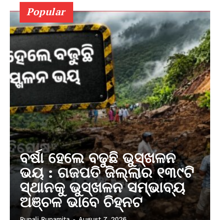
Popular
ବର୍ଷା ହେଲେ ବଢୁଛି ଭୁସ୍ଖଳନ
ଭୟ : ଗଜପତି ଜିଲ୍ଲାର ୧୩୯ଟି
ସ୍ଥାନକୁ ଭୁସ୍ଖଳନ ସମ୍ଭାବ୍ୟ
ଅଞ୍ଚଳ ଭାବେ ଚିହ୍ନଟ
Rupali Rupamita
-
August 7, 2026