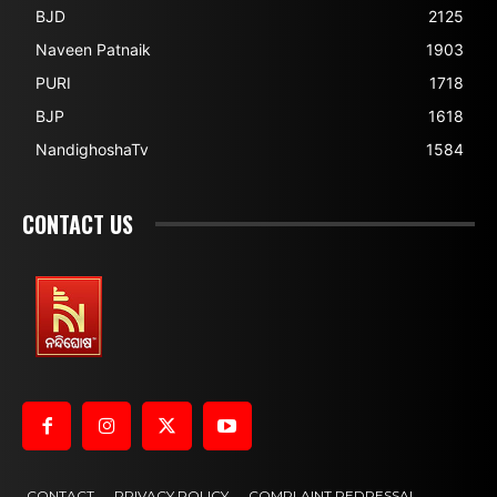
BJD
2125
Naveen Patnaik
1903
PURI
1718
BJP
1618
NandighoshaTv
1584
CONTACT US
CONTACT
PRIVACY POLICY
COMPLAINT REDRESSAL