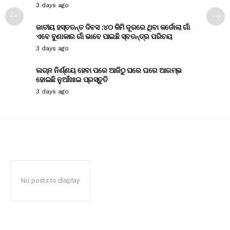
3 days ago
ଜାତୀୟ ହସ୍ତତନ୍ତ ଦିବସ :୪୦ କିମି ଦୂରରେ ଥିବା କର୍ଡୋଲା ଗାଁ
ଏବେ ବୁଣାକାର ଗାଁ ଭାବେ ପାଇଛି ସ୍ବତନ୍ତ୍ର ପରିଚୟ
3 days ago
ଲଗ୍ନ ନିର୍ଣ୍ଣୟ ହେବା ପରେ ଆଜିଠୁ ଘରେ ଘରେ ଆରମ୍ଭ
ହୋଇଛି ନୁଆଁଖାଇ ପ୍ରସ୍ତୁତି
3 days ago
No posts to display