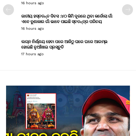
16 hours ago
ଜାତୀୟ ହସ୍ତତନ୍ତ ଦିବସ :୪୦ କିମି ଦୂରରେ ଥିବା କର୍ଡୋଲା ଗାଁ
ଏବେ ବୁଣାକାର ଗାଁ ଭାବେ ପାଇଛି ସ୍ବତନ୍ତ୍ର ପରିଚୟ
16 hours ago
ଲଗ୍ନ ନିର୍ଣ୍ଣୟ ହେବା ପରେ ଆଜିଠୁ ଘରେ ଘରେ ଆରମ୍ଭ
ହୋଇଛି ନୁଆଁଖାଇ ପ୍ରସ୍ତୁତି
17 hours ago