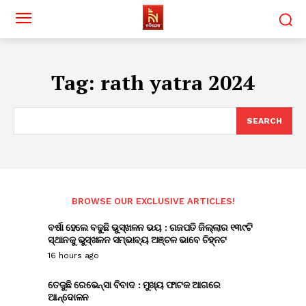
Tag:
rath yatra 2024
SEARCH
BROWSE OUR EXCLUSIVE ARTICLES!
ବର୍ଷା ହେଲେ ବଢୁଛି ଭୁସ୍ଖଳନ ଭୟ : ଗଜପତି ଜିଲ୍ଲାର ୧୩୯ଟି
ସ୍ଥାନକୁ ଭୁସ୍ଖଳନ ସମ୍ଭାବ୍ୟ ଅଞ୍ଚଳ ଭାବେ ଚିହ୍ନଟ
16 hours ago
ତେଜୁଛି ରେଭେନ୍ସା ବିବାଦ : ମୁଖ୍ୟ ଫାଟକ ଆଗରେ
ଆନ୍ଦୋଳନ