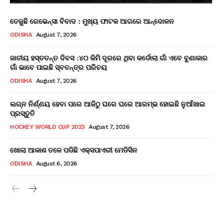
ତେଜୁଛି ରେଭେନ୍ସା ବିବାଦ : ମୁଖ୍ୟ ଫାଟକ ଆଗରେ ଆନ୍ଦୋଳନ
ODISHA
August 7, 2026
ଜାତୀୟ ହସ୍ତତନ୍ତ ଦିବସ :୪୦ କିମି ଦୂରରେ ଥିବା କର୍ଡୋଲା ଗାଁ ଏବେ ବୁଣାକାର
ଗାଁ ଭାବେ ପାଇଛି ସ୍ବତନ୍ତ୍ର ପରିଚୟ
ODISHA
August 7, 2026
ଲଗ୍ନ ନିର୍ଣ୍ଣୟ ହେବା ପରେ ଆଜିଠୁ ଘରେ ଘରେ ଆରମ୍ଭ ହୋଇଛି ନୁଆଁଖାଇ
ପ୍ରସ୍ତୁତି
HOCKEY WORLD CUP 2023
August 7, 2026
ଖୋଲା ଆକାଶ ତଳେ ପଡିଛି ଏକ୍ସପାଏରୀ ମେଡିସିନ
ODISHA
August 6, 2026