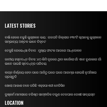
LATEST STORIES
ବର୍ଷା ହେଲେ ବଢୁଛି ଭୁସ୍ଖଳନ ଭୟ : ଗଜପତି ଜିଲ୍ଲାର ୧୩୯ଟି ସ୍ଥାନକୁ ଭୁସ୍ଖଳନ
ସମ୍ଭାବ୍ୟ ଅଞ୍ଚଳ ଭାବେ ଚିହ୍ନଟ
ତେଜୁଛି ରେଭେନ୍ସା ବିବାଦ : ମୁଖ୍ୟ ଫାଟକ ଆଗରେ ଆନ୍ଦୋଳନ
ଜାତୀୟ ହସ୍ତତନ୍ତ ଦିବସ :୪୦ କିମି ଦୂରରେ ଥିବା କର୍ଡୋଲା ଗାଁ ଏବେ ବୁଣାକାର ଗାଁ
ଭାବେ ପାଇଛି ସ୍ବତନ୍ତ୍ର ପରିଚୟ
ଲଗ୍ନ ନିର୍ଣ୍ଣୟ ହେବା ପରେ ଆଜିଠୁ ଘରେ ଘରେ ଆରମ୍ଭ ହୋଇଛି ନୁଆଁଖାଇ
ପ୍ରସ୍ତୁତି
ଖୋଲା ଆକାଶ ତଳେ ପଡିଛି ଏକ୍ସପାଏରୀ ମେଡିସିନ
ଦୁଷ୍କର୍ମ ମାମଲାରେ ବରିଷ୍ଠ ସାମ୍ଵାଦିକ ତରୁଣ ତେଜପାଲ ଦୋଷୀ ସାବ୍ୟସ୍ତ
LOCATION