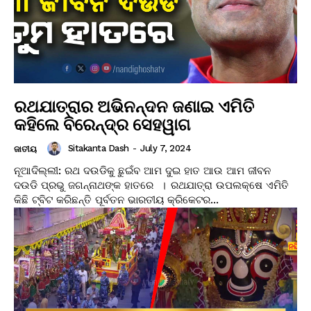
ରଥଯାତ୍ରାର ଅଭିନନ୍ଦନ ଜଣାଇ ଏମିତି
କହିଲେ ବିରେନ୍ଦ୍ର ସେହୱାଗ
Sitakanta Dash
-
July 7, 2024
ଜାତୀୟ
ନୂଆଦିଲ୍ଲୀ: ରଥ ଦଉଡିକୁ ଛୁଇଁବ ଆମ ଦୁଇ ହାତ ଆଉ ଆମ ଜୀବନ
ଦଉଡି ପ୍ରଭୁ ଜଗନ୍ନାଥଙ୍କ ହାତରେ । ରଥଯାତ୍ରା ଉପଲକ୍ଷେ ଏମିତି
କିଛି ଟ୍ବିଟ କରିଛନ୍ତି ପୂର୍ବତନ ଭାରତୀୟ କ୍ରିକେଟର...