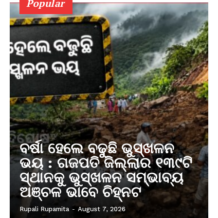
Popular
ବର୍ଷା ହେଲେ ବଢୁଛି ଭୁସ୍ଖଳନ
ଭୟ : ଗଜପତି ଜିଲ୍ଲାର ୧୩୯ଟି
ସ୍ଥାନକୁ ଭୁସ୍ଖଳନ ସମ୍ଭାବ୍ୟ
ଅଞ୍ଚଳ ଭାବେ ଚିହ୍ନଟ
Rupali Rupamita
-
August 7, 2026