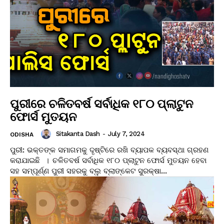
ପୁରୀରେ ଚଳିତବର୍ଷ ସର୍ବାଧିକ ୧୮୦ ପ୍ଲାଟୁନ
ଫୋର୍ସ ମୁତୟନ
Sitakanta Dash
-
July 7, 2024
ODISHA
ପୁରୀ: ଭକ୍ତଙ୍କ ସମାଗମକୁ ଦୃଷ୍ଟିରେ ରଖି ବ୍ୟାପକ ବ୍ୟବସ୍ଥା ଗ୍ରହଣ
କରାଯାଇଛି । ଚଳିତବର୍ଷ ସର୍ବାଧିକ ୧୮୦ ପ୍ଲାଟୁନ ଫୋର୍ସ ମୁତୟନ ହେବା
ସହ ସମ୍ପୂର୍ଣ୍ଣ ପୁରୀ ସହରକୁ ବ୍ଲୁ ବ୍ଲାଙ୍କେଟ ସୁରକ୍ଷା...