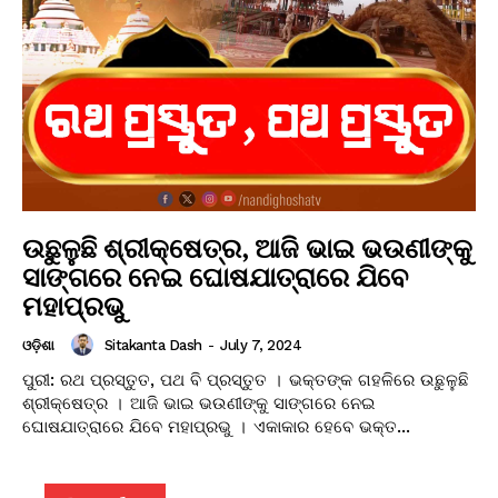
ଉଛୁଳୁଛି ଶ୍ରୀକ୍ଷେତ୍ର, ଆଜି ଭାଇ ଭଉଣୀଙ୍କୁ
ସାଙ୍ଗରେ ନେଇ ଘୋଷଯାତ୍ରାରେ ଯିବେ
ମହାପ୍ରଭୁ
Sitakanta Dash
-
July 7, 2024
ଓଡ଼ିଶା
ପୁରୀ: ରଥ ପ୍ରସ୍ତୁତ, ପଥ ବି ପ୍ରସ୍ତୁତ । ଭକ୍ତଙ୍କ ଗହଳିରେ ଉଛୁଳୁଛି
ଶ୍ରୀକ୍ଷେତ୍ର । ଆଜି ଭାଇ ଭଉଣୀଙ୍କୁ ସାଙ୍ଗରେ ନେଇ
ଘୋଷଯାତ୍ରାରେ ଯିବେ ମହାପ୍ରଭୁ । ଏକାକାର ହେବେ ଭକ୍ତ...