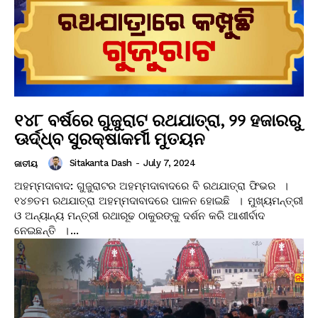
୧୪୮ ବର୍ଷରେ ଗୁଜୁରାଟ ରଥଯାତ୍ରା, ୨୨ ହଜାରରୁ
ଊର୍ଦ୍ଧ୍ବ ସୁରକ୍ଷାକର୍ମୀ ମୁତୟନ
Sitakanta Dash
-
July 7, 2024
ଜାତୀୟ
ଅହମ୍ମଦାବାଦ: ଗୁଜୁରାଟର ଅହମ୍ମଦାବାଦରେ ବି ରଥଯାତ୍ରା ଫିଭର ।
୧୪୭ତମ ରଥଯାତ୍ରା ଅହମ୍ମଦାବାଦରେ ପାଳନ ହୋଇଛି । ମୁଖ୍ୟମନ୍ତ୍ରୀ
ଓ ଅନ୍ୟାନ୍ୟ ମନ୍ତ୍ରୀ ରଥାରୂଢ ଠାକୁରଙ୍କୁ ଦର୍ଶନ କରି ଆଶୀର୍ବାଦ
ନେଇଛନ୍ତି ।...