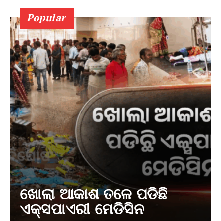
Popular
ଖୋଲା ଆକାଶ ତଳେ ପଡିଛି
ଏକ୍ସପାଏରୀ ମେଡିସିନ