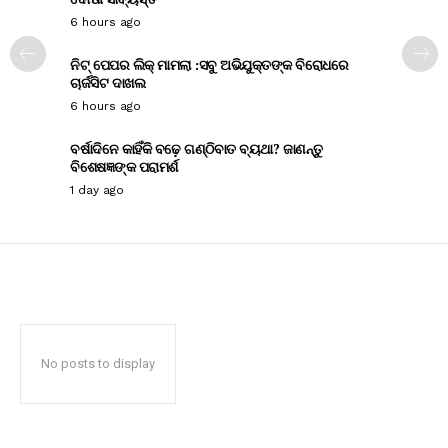
6 hours ago
ନିଟ୍ ପେପର ଲିକ୍ ମାମଲା :ସବୁ ଅଭିଯୁକ୍ତଙ୍କ ବିରୋଧରେ
ଚାର୍ଜସିଟ ଦାଖଲ
6 hours ago
ବର୍ଷାଦିନେ କାହିଁକି ବଢ଼େ ଗଣ୍ଠିବାତ ବ୍ୟଥା? ଜାଣନ୍ତୁ
ବିଶେଷଜ୍ଞଙ୍କ ପରାମର୍ଶ
1 day ago
No posts to display