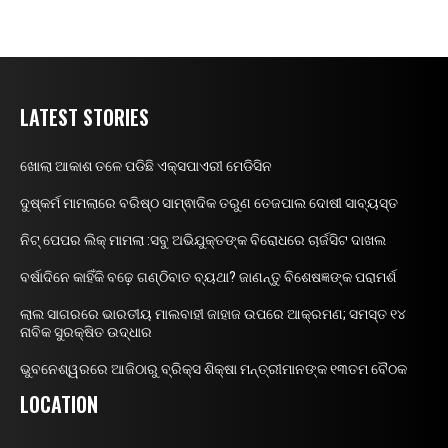
LATEST STORIES
ଖୋଲା ଆକାଶ ତଳେ ପଡିଛି ଏକ୍ସପାଏରୀ ମେଡିସିନ
ଦୁଷ୍କର୍ମ ମାମଲାରେ ବରିଷ୍ଠ ସାମ୍ଵାଦିକ ତରୁଣ ତେଜପାଲ ଦୋଷୀ ସାବ୍ୟସ୍ତ
ନିଟ୍ ପେପର ଲିକ୍ ମାମଲା :ସବୁ ଅଭିଯୁକ୍ତଙ୍କ ବିରୋଧରେ ଚାର୍ଜସିଟ ଦାଖଲ
ବର୍ଷାଦିନେ କାହିଁକି ବଢ଼େ ଗଣ୍ଠିବାତ ବ୍ୟଥା? ଜାଣନ୍ତୁ ବିଶେଷଜ୍ଞଙ୍କ ପରାମର୍ଶ
ଲାଲ ସାଗରରେ ଭାରତୀୟ ମାଲବାହୀ ଜାହାଜ ଉପରେ ଆକ୍ରମଣ; ସମସ୍ତ ୧୪
ନାବିକ ସୁରକ୍ଷିତ ଉଦ୍ଧାର
ଭୁବନେଶ୍ୱରରେ ଆଜିଠାରୁ ବ୍ରିକ୍ସ ଶିକ୍ଷା ମନ୍ତ୍ରୀମାନଙ୍କ ୧୩ତମ ବୈଠକ
LOCATION