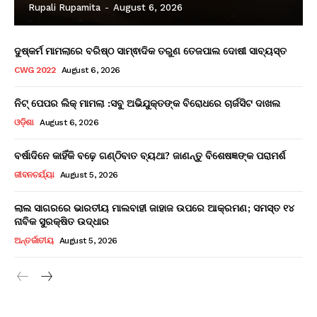
Rupali Rupamita
-
August 6, 2026
ଦୁଷ୍କର୍ମ ମାମଲାରେ ବରିଷ୍ଠ ସାମ୍ଵାଦିକ ତରୁଣ ତେଜପାଲ ଦୋଷୀ ସାବ୍ୟସ୍ତ
CWG 2022
August 6, 2026
ନିଟ୍ ପେପର ଲିକ୍ ମାମଲା :ସବୁ ଅଭିଯୁକ୍ତଙ୍କ ବିରୋଧରେ ଚାର୍ଜସିଟ ଦାଖଲ
ଓଡ଼ିଶା
August 6, 2026
ବର୍ଷାଦିନେ କାହିଁକି ବଢ଼େ ଗଣ୍ଠିବାତ ବ୍ୟଥା? ଜାଣନ୍ତୁ ବିଶେଷଜ୍ଞଙ୍କ ପରାମର୍ଶ
ଜୀବନଚର୍ଯ୍ୟା
August 5, 2026
ଲାଲ ସାଗରରେ ଭାରତୀୟ ମାଲବାହୀ ଜାହାଜ ଉପରେ ଆକ୍ରମଣ; ସମସ୍ତ ୧୪
ନାବିକ ସୁରକ୍ଷିତ ଉଦ୍ଧାର
ଅନ୍ତର୍ଜାତୀୟ
August 5, 2026