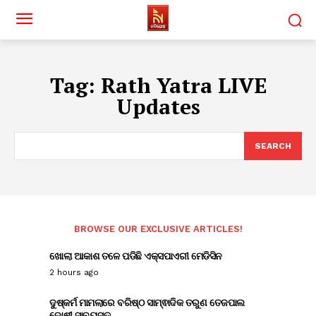
Tag:
Rath Yatra LIVE
Updates
SEARCH
BROWSE OUR EXCLUSIVE ARTICLES!
ଖୋଲା ଆକାଶ ତଳେ ପଡିଛି ଏକ୍ସପାଏରୀ ମେଡିସିନ
2 hours ago
ଦୁଷ୍କର୍ମ ମାମଲାରେ ବରିଷ୍ଠ ସାମ୍ଵାଦିକ ତରୁଣ ତେଜପାଲ
ଦୋଷୀ ସାବ୍ୟସ୍ତ