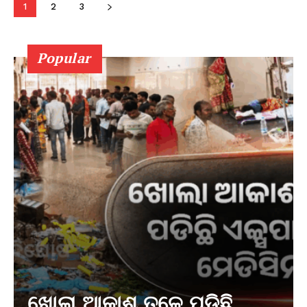
1
2
3
Popular
ଖୋଲା ଆକାଶ ତଳେ ପଡିଛି