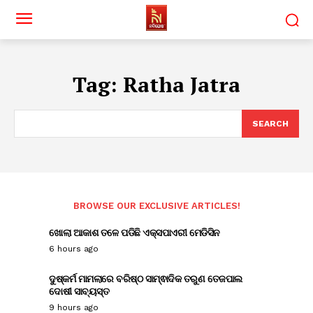
Tag:
Ratha Jatra
SEARCH
BROWSE OUR EXCLUSIVE ARTICLES!
ଖୋଲା ଆକାଶ ତଳେ ପଡିଛି ଏକ୍ସପାଏରୀ ମେଡିସିନ
6 hours ago
ଦୁଷ୍କର୍ମ ମାମଲାରେ ବରିଷ୍ଠ ସାମ୍ଵାଦିକ ତରୁଣ ତେଜପାଲ
ଦୋଷୀ ସାବ୍ୟସ୍ତ
9 hours ago