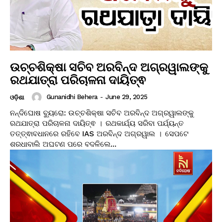
ଉଚ୍ଚଶିକ୍ଷା ସଚିବ ଅରବିନ୍ଦ ଅଗ୍ରୱାଲଙ୍କୁ
ରଥଯାତ୍ରା ପରିଚାଳନା ଦାୟିତ୍ଵ
Gunanidhi Behera
-
June 29, 2025
ଓଡ଼ିଶା
ନନ୍ଦିଘୋଷ ବ୍ୟୁରୋ: ଉଚ୍ଚଶିକ୍ଷା ସଚିବ ଅରବିନ୍ଦ ଅଗ୍ରୱାଲଙ୍କୁ
ରଥଯାତ୍ରା ପରିଚାଳନା ଦାୟିତ୍ଵ । ରଥକାର୍ଯ୍ୟ ସରିବା ପର୍ଯ୍ୟନ୍ତ
ତତ୍ତ୍ଵାବଧାନରେ ରହିବେ IAS ଅରବିନ୍ଦ ଅଗ୍ରୱାଲ । ସେପଟେ
ଶରଧାବାଲି ଅଘଟଣ ପରେ ବଦଳିଲେ...