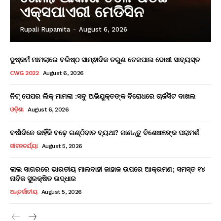
ଏକ୍ସପାଏରୀ ମେଡିସିନ
Rupali Rupamita
-
August 6, 2026
ଦୁଷ୍କର୍ମ ମାମଲାରେ ବରିଷ୍ଠ ସାମ୍ଵାଦିକ ତରୁଣ ତେଜପାଲ ଦୋଷୀ ସାବ୍ୟସ୍ତ
CWG 2022
August 6, 2026
ନିଟ୍ ପେପର ଲିକ୍ ମାମଲା :ସବୁ ଅଭିଯୁକ୍ତଙ୍କ ବିରୋଧରେ ଚାର୍ଜସିଟ ଦାଖଲ
ଓଡ଼ିଶା
August 6, 2026
ବର୍ଷାଦିନେ କାହିଁକି ବଢ଼େ ଗଣ୍ଠିବାତ ବ୍ୟଥା? ଜାଣନ୍ତୁ ବିଶେଷଜ୍ଞଙ୍କ ପରାମର୍ଶ
ଜୀବନଚର୍ଯ୍ୟା
August 5, 2026
ଲାଲ ସାଗରରେ ଭାରତୀୟ ମାଲବାହୀ ଜାହାଜ ଉପରେ ଆକ୍ରମଣ; ସମସ୍ତ ୧୪
ନାବିକ ସୁରକ୍ଷିତ ଉଦ୍ଧାର
ଅନ୍ତର୍ଜାତୀୟ
August 5, 2026