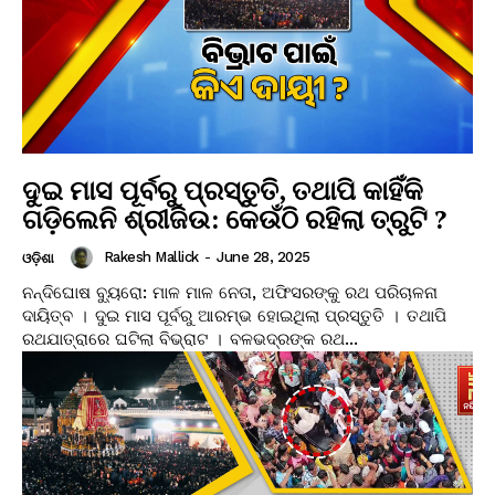
ଦୁଇ ମାସ ପୂର୍ବରୁ ପ୍ରସ୍ତୁତି, ତଥାପି କାହିଁକି
ଗଡ଼ିଲେନି ଶ୍ରୀଜିଉ: କେଉଁଠି ରହିଲା ତ୍ରୁଟି ?
Rakesh Mallick
-
June 28, 2025
ଓଡ଼ିଶା
ନନ୍ଦିଘୋଷ ବ୍ୟୁରୋ: ମାଳ ମାଳ ନେତା, ଅଫିସରଙ୍କୁ ରଥ ପରିଚାଳନା
ଦାୟିତ୍ବ । ଦୁଇ ମାସ ପୂର୍ବରୁ ଆରମ୍ଭ ହୋଇଥିଲା ପ୍ରସ୍ତୁତି । ତଥାପି
ରଥଯାତ୍ରାରେ ଘଟିଲା ବିଭ୍ରାଟ । ବଳଭଦ୍ରଙ୍କ ରଥ...