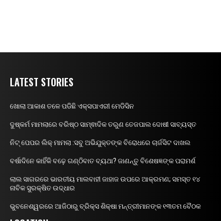
LATEST STORIES
ଖୋଲା ଆକାଶ ତଳେ ପଡିଛି ଏକ୍ସପାଏରୀ ମେଡିସିନ
ଦୁଷ୍କର୍ମ ମାମଲାରେ ବରିଷ୍ଠ ସାମ୍ଵାଦିକ ତରୁଣ ତେଜପାଲ ଦୋଷୀ ସାବ୍ୟସ୍ତ
ନିଟ୍ ପେପର ଲିକ୍ ମାମଲା :ସବୁ ଅଭିଯୁକ୍ତଙ୍କ ବିରୋଧରେ ଚାର୍ଜସିଟ ଦାଖଲ
ବର୍ଷାଦିନେ କାହିଁକି ବଢ଼େ ଗଣ୍ଠିବାତ ବ୍ୟଥା? ଜାଣନ୍ତୁ ବିଶେଷଜ୍ଞଙ୍କ ପରାମର୍ଶ
ଲାଲ ସାଗରରେ ଭାରତୀୟ ମାଲବାହୀ ଜାହାଜ ଉପରେ ଆକ୍ରମଣ; ସମସ୍ତ ୧୪
ନାବିକ ସୁରକ୍ଷିତ ଉଦ୍ଧାର
ଭୁବନେଶ୍ୱରରେ ଆଜିଠାରୁ ବ୍ରିକ୍ସ ଶିକ୍ଷା ମନ୍ତ୍ରୀମାନଙ୍କ ୧୩ତମ ବୈଠକ