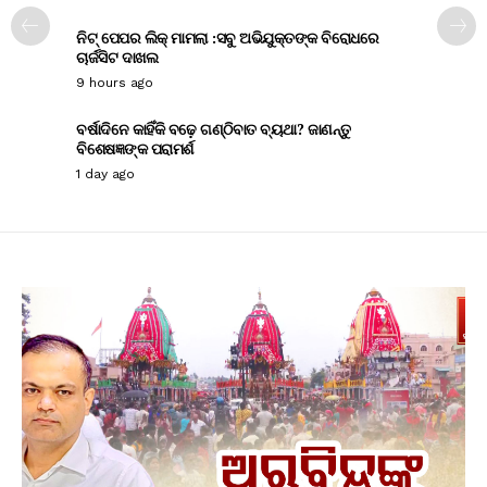
ନିଟ୍ ପେପର ଲିକ୍ ମାମଲା :ସବୁ ଅଭିଯୁକ୍ତଙ୍କ ବିରୋଧରେ
ଚାର୍ଜସିଟ ଦାଖଲ
9 hours ago
ବର୍ଷାଦିନେ କାହିଁକି ବଢ଼େ ଗଣ୍ଠିବାତ ବ୍ୟଥା? ଜାଣନ୍ତୁ
ବିଶେଷଜ୍ଞଙ୍କ ପରାମର୍ଶ
1 day ago