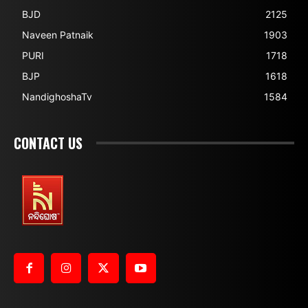
BJD
2125
Naveen Patnaik
1903
PURI
1718
BJP
1618
NandighoshaTv
1584
CONTACT US