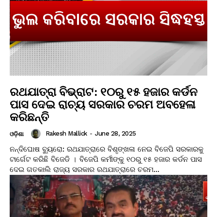
ରଥଯାତ୍ରା ବିଭ୍ରାଟ: ୧୦ରୁ ୧୫ ହଜାର କର୍ଡନ
ପାସ ଦେଇ ରାଚ୍ୟ ସରକାର ଚରମ ଅବହେଳା
କରିଛନ୍ତି
Rakesh Mallick
-
June 28, 2025
ଓଡ଼ିଶା
ନନ୍ଦିଘୋଷ ବ୍ୟୁରୋ: ରଥଯାତ୍ରାରେ ବିଶୃଙ୍ଖଳା ନେଇ ବିଜେପି ସରକାରକୁ
ଟାର୍ଗେଟ କରିଛି ବିଜେଡି । ବିଜେପି କର୍ମୀଙ୍କୁ ୧୦ରୁ ୧୫ ହଜାର କର୍ଡନ ପାସ
ଦେଇ ଗତକାଲି ରାଜ୍ୟ ସରକାର ରଥଯାତ୍ରାରେ ଚରମ...