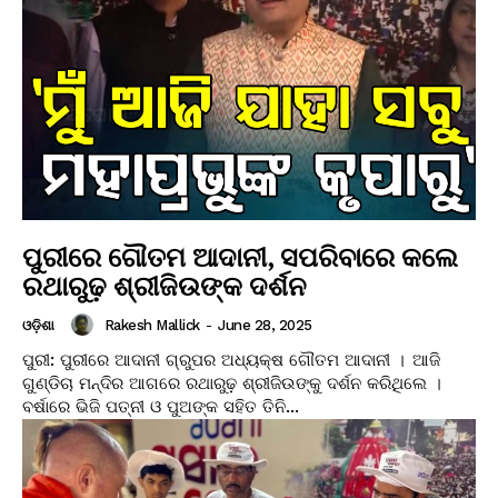
ପୁରୀରେ ଗୌତମ ଆଦାନୀ, ସପରିବାରେ କଲେ
ରଥାରୁଢ଼ ଶ୍ରୀଜିଉଙ୍କ ଦର୍ଶନ
Rakesh Mallick
-
June 28, 2025
ଓଡ଼ିଶା
ପୁରୀ: ପୁରୀରେ ଆଦାନୀ ଗ୍ରୁପର ଅଧ୍ୟକ୍ଷ ଗୌତମ ଆଦାନୀ । ଆଜି
ଗୁଣ୍ଡିଚା ମନ୍ଦିର ଆଗରେ ରଥାରୁଢ଼ ଶ୍ରୀଜିଉଙ୍କୁ ଦର୍ଶନ କରିଥିଲେ ।
ବର୍ଷାରେ ଭିଜି ପତ୍ନୀ ଓ ପୁଅଙ୍କ ସହିତ ତିନି...