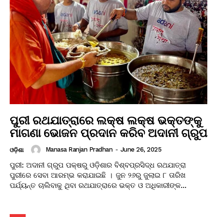
ପୁରୀ ରଥଯାତ୍ରାରେ ଲକ୍ଷ ଲକ୍ଷ ଭକ୍ତଙ୍କୁ
ମାଗଣା ଭୋଜନ ପ୍ରଦାନ କରିବ ଅଦାନୀ ଗ୍ରୁପ
Manasa Ranjan Pradhan
-
June 26, 2025
ଓଡ଼ିଶା
ପୁରୀ: ଅଦାନୀ ଗ୍ରୁପ ପକ୍ଷରୁ ଓଡ଼ିଶାର ବିଶ୍ବପ୍ରସିଦ୍ଧ ରଥଯାତ୍ରା
ପୁରୀରେ ସେବା ଆରମ୍ଭ କରାଯାଇଛି । ଜୁନ ୨୬ରୁ ଜୁଲାଇ ୮ ତାରିଖ
ପର୍ଯ୍ୟନ୍ତ ଚାଲିବାକୁ ଥିବା ରଥଯାତ୍ରାରେ ଭକ୍ତ ଓ ଅଧିକାରୀଙ୍କ...