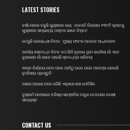
LATEST STORIES
ବର୍ଷା ହେଲେ ବଢୁଛି ଭୁସ୍ଖଳନ ଭୟ : ଗଜପତି ଜିଲ୍ଲାର ୧୩୯ଟି ସ୍ଥାନକୁ
ଭୁସ୍ଖଳନ ସମ୍ଭାବ୍ୟ ଅଞ୍ଚଳ ଭାବେ ଚିହ୍ନଟ
ତେଜୁଛି ରେଭେନ୍ସା ବିବାଦ : ମୁଖ୍ୟ ଫାଟକ ଆଗରେ ଆନ୍ଦୋଳନ
ଜାତୀୟ ହସ୍ତତନ୍ତ ଦିବସ :୪୦ କିମି ଦୂରରେ ଥିବା କର୍ଡୋଲା ଗାଁ ଏବେ
ବୁଣାକାର ଗାଁ ଭାବେ ପାଇଛି ସ୍ବତନ୍ତ୍ର ପରିଚୟ
ଲଗ୍ନ ନିର୍ଣ୍ଣୟ ହେବା ପରେ ଆଜିଠୁ ଘରେ ଘରେ ଆରମ୍ଭ ହୋଇଛି
ନୁଆଁଖାଇ ପ୍ରସ୍ତୁତି
ଖୋଲା ଆକାଶ ତଳେ ପଡିଛି ଏକ୍ସପାଏରୀ ମେଡିସିନ
ଦୁଷ୍କର୍ମ ମାମଲାରେ ବରିଷ୍ଠ ସାମ୍ଵାଦିକ ତରୁଣ ତେଜପାଲ ଦୋଷୀ
ସାବ୍ୟସ୍ତ
CONTACT US