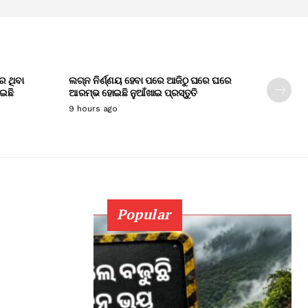
େ ଥିବା
ଲଗ୍ନ ନିର୍ଣ୍ଣୟ ହେବା ପରେ ଆଜିଠୁ ଘରେ ଘରେ
ାଇଛି
ଆରମ୍ଭ ହୋଇଛି ନୁଆଁଖାଇ ପ୍ରସ୍ତୁତି
9 hours ago
Popular