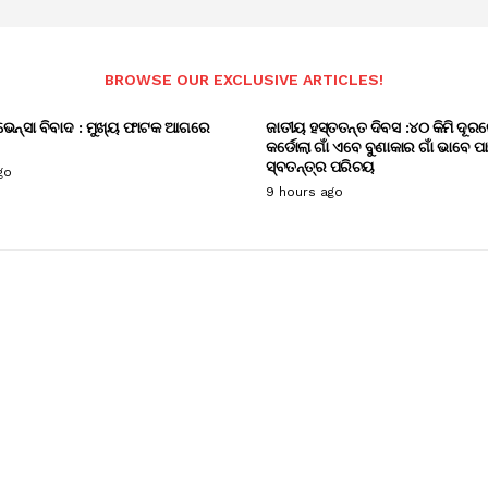
BROWSE OUR EXCLUSIVE ARTICLES!
ଭେନ୍ସା ବିବାଦ : ମୁଖ୍ୟ ଫାଟକ ଆଗରେ
ଜାତୀୟ ହସ୍ତତନ୍ତ ଦିବସ :୪୦ କିମି ଦୂରର
କର୍ଡୋଲା ଗାଁ ଏବେ ବୁଣାକାର ଗାଁ ଭାବେ ପ
ସ୍ବତନ୍ତ୍ର ପରିଚୟ
go
9 hours ago