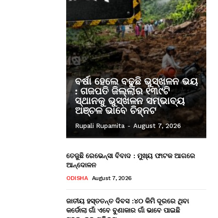
ବର୍ଷା ହେଲେ ବଢୁଛି ଭୁସ୍ଖଳନ ଭୟ
: ଗଜପତି ଜିଲ୍ଲାର ୧୩୯ଟି
ସ୍ଥାନକୁ ଭୁସ୍ଖଳନ ସମ୍ଭାବ୍ୟ
ଅଞ୍ଚଳ ଭାବେ ଚିହ୍ନଟ
Rupali Rupamita
-
August 7, 2026
ତେଜୁଛି ରେଭେନ୍ସା ବିବାଦ : ମୁଖ୍ୟ ଫାଟକ ଆଗରେ
ଆନ୍ଦୋଳନ
ODISHA
August 7, 2026
ଜାତୀୟ ହସ୍ତତନ୍ତ ଦିବସ :୪୦ କିମି ଦୂରରେ ଥିବା
କର୍ଡୋଲା ଗାଁ ଏବେ ବୁଣାକାର ଗାଁ ଭାବେ ପାଇଛି