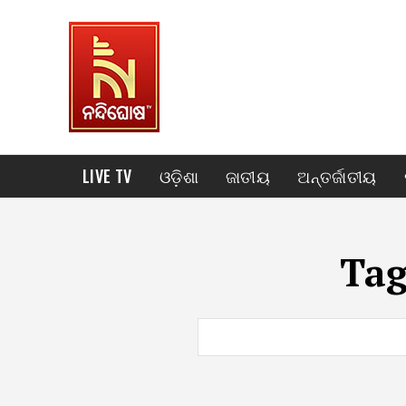
LIVE TV
ଓଡ଼ିଶା
ଜାତୀୟ
ଅନ୍ତର୍ଜାତୀୟ
Ta