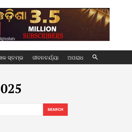
କ ସ୍ତମ୍ଭ
ଜୀବନଚର୍ଯ୍ୟା
ଅପରାଧ
2025
SEARCH