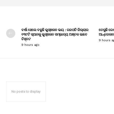
ବର୍ଷା ହେଲେ ବଢୁଛି ଭୁସ୍ଖଳନ ଭୟ : ଗଜପତି ଜିଲ୍ଲାର
ତେଜୁଛି ରେ
୧୩୯ଟି ସ୍ଥାନକୁ ଭୁସ୍ଖଳନ ସମ୍ଭାବ୍ୟ ଅଞ୍ଚଳ ଭାବେ
ଆନ୍ଦୋଳନ
ଚିହ୍ନଟ
9 hours a
9 hours ago
No posts to display