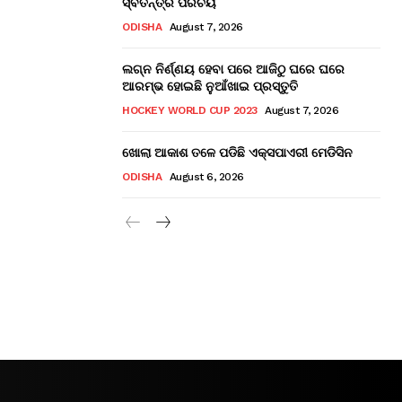
ସ୍ବତନ୍ତ୍ର ପରିଚୟ
ODISHA
August 7, 2026
ଲଗ୍ନ ନିର୍ଣ୍ଣୟ ହେବା ପରେ ଆଜିଠୁ ଘରେ ଘରେ
ଆରମ୍ଭ ହୋଇଛି ନୁଆଁଖାଇ ପ୍ରସ୍ତୁତି
HOCKEY WORLD CUP 2023
August 7, 2026
ଖୋଲା ଆକାଶ ତଳେ ପଡିଛି ଏକ୍ସପାଏରୀ ମେଡିସିନ
ODISHA
August 6, 2026