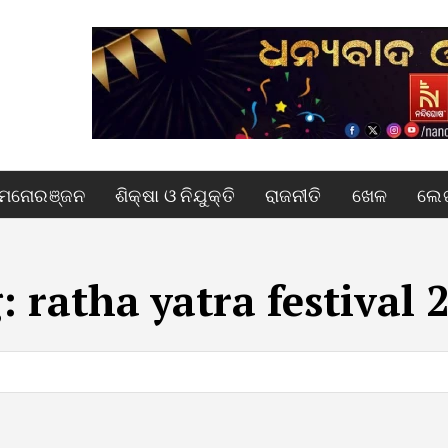
ମନୋରଞ୍ଜନ
ଶିକ୍ଷା ଓ ନିଯୁକ୍ତି
ରାଜନୀତି
ଖେଳ
ଲେଖ
g:
ratha yatra festival 