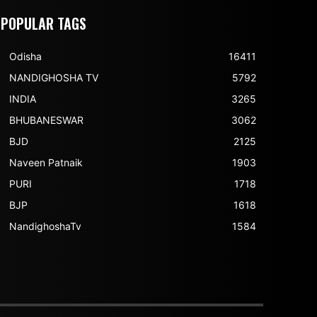
POPULAR TAGS
Odisha
16411
NANDIGHOSHA TV
5792
INDIA
3265
BHUBANESWAR
3062
BJD
2125
Naveen Patnaik
1903
PURI
1718
BJP
1618
NandighoshaTv
1584