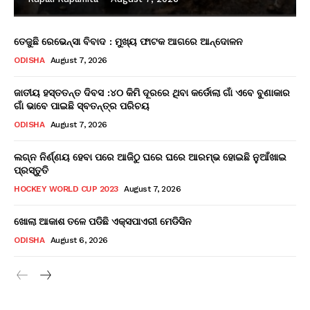
ତେଜୁଛି ରେଭେନ୍ସା ବିବାଦ : ମୁଖ୍ୟ ଫାଟକ ଆଗରେ ଆନ୍ଦୋଳନ
ODISHA
August 7, 2026
ଜାତୀୟ ହସ୍ତତନ୍ତ ଦିବସ :୪୦ କିମି ଦୂରରେ ଥିବା କର୍ଡୋଲା ଗାଁ ଏବେ ବୁଣାକାର
ଗାଁ ଭାବେ ପାଇଛି ସ୍ବତନ୍ତ୍ର ପରିଚୟ
ODISHA
August 7, 2026
ଲଗ୍ନ ନିର୍ଣ୍ଣୟ ହେବା ପରେ ଆଜିଠୁ ଘରେ ଘରେ ଆରମ୍ଭ ହୋଇଛି ନୁଆଁଖାଇ
ପ୍ରସ୍ତୁତି
HOCKEY WORLD CUP 2023
August 7, 2026
ଖୋଲା ଆକାଶ ତଳେ ପଡିଛି ଏକ୍ସପାଏରୀ ମେଡିସିନ
ODISHA
August 6, 2026