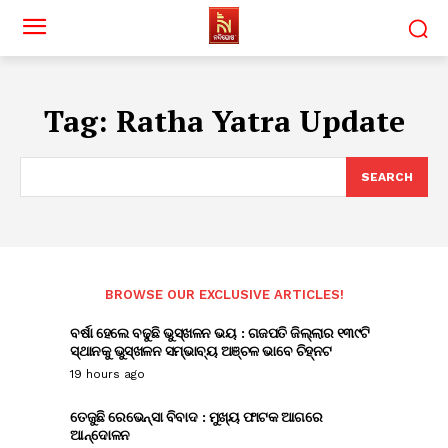
Tag:
Ratha Yatra Update
SEARCH
BROWSE OUR EXCLUSIVE ARTICLES!
ବର୍ଷା ହେଲେ ବଢୁଛି ଭୁସ୍ଖଳନ ଭୟ : ଗଜପତି ଜିଲ୍ଲାର ୧୩୯ଟି
ସ୍ଥାନକୁ ଭୁସ୍ଖଳନ ସମ୍ଭାବ୍ୟ ଅଞ୍ଚଳ ଭାବେ ଚିହ୍ନଟ
19 hours ago
ତେଜୁଛି ରେଭେନ୍ସା ବିବାଦ : ମୁଖ୍ୟ ଫାଟକ ଆଗରେ
ଆନ୍ଦୋଳନ