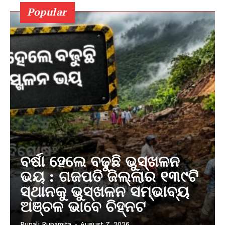
Popular
ବର୍ଷା ହେଲେ ବଢୁଛି ଭୁସ୍ଖଳନ
ଭୟ : ଗଜପତି ଜିଲ୍ଲାର ୧୩୯ଟି
ସ୍ଥାନକୁ ଭୁସ୍ଖଳନ ସମ୍ଭାବ୍ୟ
ଅଞ୍ଚଳ ଭାବେ ଚିହ୍ନଟ
Rupali Rupamita
-
August 7, 2026