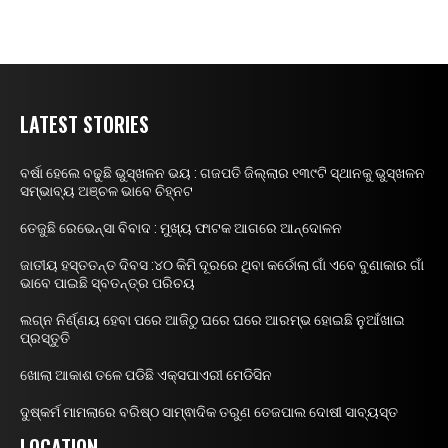
LATEST STORIES
ବର୍ଷା ହେଲେ ବଢୁଛି ଭୁସ୍ଖଳନ ଭୟ : ଗଜପତି ଜିଲ୍ଲାର ୧୩୯ଟି ସ୍ଥାନକୁ ଭୁସ୍ଖଳନ
ସମ୍ଭାବ୍ୟ ଅଞ୍ଚଳ ଭାବେ ଚିହ୍ନଟ
ତେଜୁଛି ରେଭେନ୍ସା ବିବାଦ : ମୁଖ୍ୟ ଫାଟକ ଆଗରେ ଆନ୍ଦୋଳନ
ଜାତୀୟ ହସ୍ତତନ୍ତ ଦିବସ :୪୦ କିମି ଦୂରରେ ଥିବା କର୍ଡୋଲା ଗାଁ ଏବେ ବୁଣାକାର ଗାଁ
ଭାବେ ପାଇଛି ସ୍ବତନ୍ତ୍ର ପରିଚୟ
ଲଗ୍ନ ନିର୍ଣ୍ଣୟ ହେବା ପରେ ଆଜିଠୁ ଘରେ ଘରେ ଆରମ୍ଭ ହୋଇଛି ନୁଆଁଖାଇ
ପ୍ରସ୍ତୁତି
ଖୋଲା ଆକାଶ ତଳେ ପଡିଛି ଏକ୍ସପାଏରୀ ମେଡିସିନ
ଦୁଷ୍କର୍ମ ମାମଲାରେ ବରିଷ୍ଠ ସାମ୍ଵାଦିକ ତରୁଣ ତେଜପାଲ ଦୋଷୀ ସାବ୍ୟସ୍ତ
LOCATION