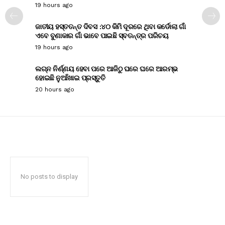
19 hours ago
ଜାତୀୟ ହସ୍ତତନ୍ତ ଦିବସ :୪୦ କିମି ଦୂରରେ ଥିବା କର୍ଡୋଲା ଗାଁ
ଏବେ ବୁଣାକାର ଗାଁ ଭାବେ ପାଇଛି ସ୍ବତନ୍ତ୍ର ପରିଚୟ
19 hours ago
ଲଗ୍ନ ନିର୍ଣ୍ଣୟ ହେବା ପରେ ଆଜିଠୁ ଘରେ ଘରେ ଆରମ୍ଭ
ହୋଇଛି ନୁଆଁଖାଇ ପ୍ରସ୍ତୁତି
20 hours ago
No posts to display