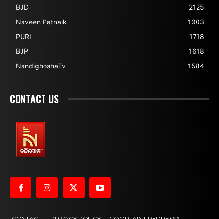
BJD
2125
Naveen Patnaik
1903
PURI
1718
BJP
1618
NandighoshaTv
1584
CONTACT US
CONTACT
PRIVACY POLICY
COMPLAINT REDRESSAL