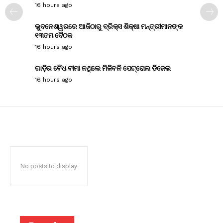
16 hours ago
ଭୁବନେଶ୍ୱରରେ ଆଜିଠାରୁ ବ୍ରିକ୍ସ ଶିକ୍ଷା ମନ୍ତ୍ରୀମାନଙ୍କ
୧୩ତମ ବୈଠକ
16 hours ago
ଗାଡ଼ିର ବୈଧ ବୀମା ନଥିଲେ ମିଳିବନି ପେଟ୍ରୋଲ ଡିଜେଲ
16 hours ago
No posts to display