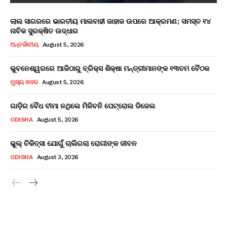
ଲାଲ ସାଗରରେ ଭାରତୀୟ ମାଲବାହୀ ଜାହାଜ ଉପରେ ଆକ୍ରମଣ; ସମସ୍ତ ୧୪
ନାବିକ ସୁରକ୍ଷିତ ଉଦ୍ଧାର
ଅନ୍ତର୍ଜାତୀୟ
August 5, 2026
ଭୁବନେଶ୍ୱରରେ ଆଜିଠାରୁ ବ୍ରିକ୍ସ ଶିକ୍ଷା ମନ୍ତ୍ରୀମାନଙ୍କ ୧୩ତମ ବୈଠକ
ମୁଖ୍ୟ ଖବର
August 5, 2026
ଗାଡ଼ିର ବୈଧ ବୀମା ନଥିଲେ ମିଳିବନି ପେଟ୍ରୋଲ ଡିଜେଲ
ODISHA
August 5, 2026
ଭୁଲ୍ ଚିକିତ୍ସା ଯୋଗୁଁ ଚାଲିଗଲା ରୋଗୀଙ୍କ ଜୀବନ
ODISHA
August 3, 2026