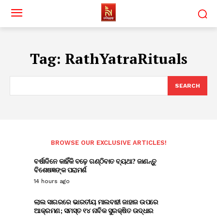
Tag:
RathYatraRituals
SEARCH
BROWSE OUR EXCLUSIVE ARTICLES!
ବର୍ଷାଦିନେ କାହିଁକି ବଢ଼େ ଗଣ୍ଠିବାତ ବ୍ୟଥା? ଜାଣନ୍ତୁ
ବିଶେଷଜ୍ଞଙ୍କ ପରାମର୍ଶ
14 hours ago
ଲାଲ ସାଗରରେ ଭାରତୀୟ ମାଲବାହୀ ଜାହାଜ ଉପରେ
ଆକ୍ରମଣ; ସମସ୍ତ ୧୪ ନାବିକ ସୁରକ୍ଷିତ ଉଦ୍ଧାର