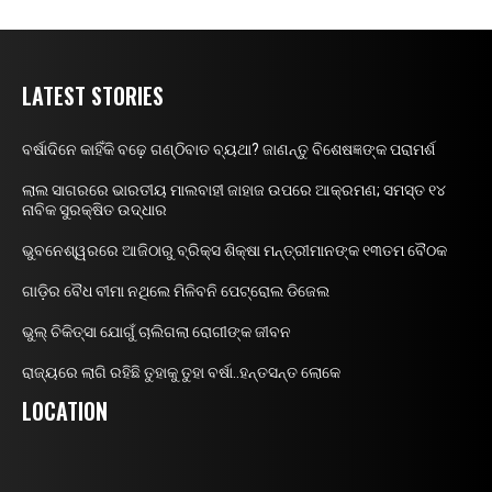
LATEST STORIES
ବର୍ଷାଦିନେ କାହିଁକି ବଢ଼େ ଗଣ୍ଠିବାତ ବ୍ୟଥା? ଜାଣନ୍ତୁ ବିଶେଷଜ୍ଞଙ୍କ ପରାମର୍ଶ
ଲାଲ ସାଗରରେ ଭାରତୀୟ ମାଲବାହୀ ଜାହାଜ ଉପରେ ଆକ୍ରମଣ; ସମସ୍ତ ୧୪
ନାବିକ ସୁରକ୍ଷିତ ଉଦ୍ଧାର
ଭୁବନେଶ୍ୱରରେ ଆଜିଠାରୁ ବ୍ରିକ୍ସ ଶିକ୍ଷା ମନ୍ତ୍ରୀମାନଙ୍କ ୧୩ତମ ବୈଠକ
ଗାଡ଼ିର ବୈଧ ବୀମା ନଥିଲେ ମିଳିବନି ପେଟ୍ରୋଲ ଡିଜେଲ
ଭୁଲ୍ ଚିକିତ୍ସା ଯୋଗୁଁ ଚାଲିଗଲା ରୋଗୀଙ୍କ ଜୀବନ
ରାଜ୍ୟରେ ଲାଗି ରହିଛି ତୁହାକୁ ତୁହା ବର୍ଷା..ହନ୍ତସନ୍ତ ଲୋକେ
LOCATION