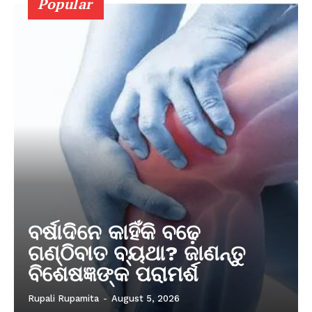
Popular
ବର୍ଷାଦିନେ କାହିଁକି ବଢ଼େ
ଗଣ୍ଠିବାତ ବ୍ୟଥା? ଜାଣନ୍ତୁ
ବିଶେଷଜ୍ଞଙ୍କ ପରାମର୍ଶ
Rupali Rupamita
-
August 5, 2026