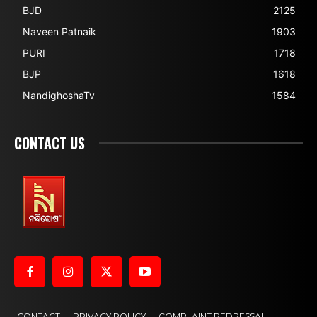
BJD
2125
Naveen Patnaik
1903
PURI
1718
BJP
1618
NandighoshaTv
1584
CONTACT US
CONTACT
PRIVACY POLICY
COMPLAINT REDRESSAL