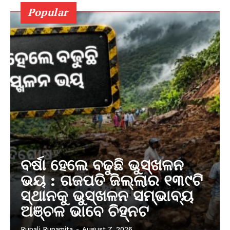
Popular
ବର୍ଷା ହେଲେ ବଢୁଛି ଭୁସ୍ଖଳନ
ଭୟ : ଗଜପତି ଜିଲ୍ଲାର ୧୩୯ଟି
ସ୍ଥାନକୁ ଭୁସ୍ଖଳନ ସମ୍ଭାବ୍ୟ
ଅଞ୍ଚଳ ଭାବେ ଚିହ୍ନଟ
Rupali Rupamita
-
August 7, 2026