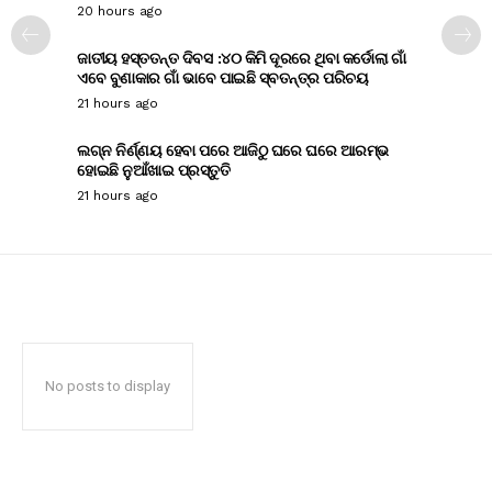
20 hours ago
ଜାତୀୟ ହସ୍ତତନ୍ତ ଦିବସ :୪୦ କିମି ଦୂରରେ ଥିବା କର୍ଡୋଲା ଗାଁ
ଏବେ ବୁଣାକାର ଗାଁ ଭାବେ ପାଇଛି ସ୍ବତନ୍ତ୍ର ପରିଚୟ
21 hours ago
ଲଗ୍ନ ନିର୍ଣ୍ଣୟ ହେବା ପରେ ଆଜିଠୁ ଘରେ ଘରେ ଆରମ୍ଭ
ହୋଇଛି ନୁଆଁଖାଇ ପ୍ରସ୍ତୁତି
21 hours ago
No posts to display