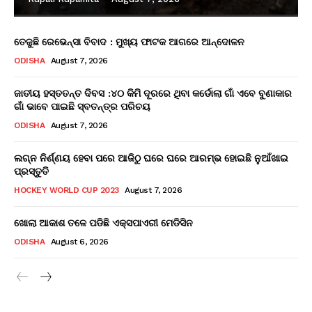
ତେଜୁଛି ରେଭେନ୍ସା ବିବାଦ : ମୁଖ୍ୟ ଫାଟକ ଆଗରେ ଆନ୍ଦୋଳନ
ODISHA
August 7, 2026
ଜାତୀୟ ହସ୍ତତନ୍ତ ଦିବସ :୪୦ କିମି ଦୂରରେ ଥିବା କର୍ଡୋଲା ଗାଁ ଏବେ ବୁଣାକାର
ଗାଁ ଭାବେ ପାଇଛି ସ୍ବତନ୍ତ୍ର ପରିଚୟ
ODISHA
August 7, 2026
ଲଗ୍ନ ନିର୍ଣ୍ଣୟ ହେବା ପରେ ଆଜିଠୁ ଘରେ ଘରେ ଆରମ୍ଭ ହୋଇଛି ନୁଆଁଖାଇ
ପ୍ରସ୍ତୁତି
HOCKEY WORLD CUP 2023
August 7, 2026
ଖୋଲା ଆକାଶ ତଳେ ପଡିଛି ଏକ୍ସପାଏରୀ ମେଡିସିନ
ODISHA
August 6, 2026