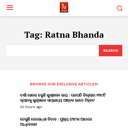
Tag:
Ratna Bhanda
SEARCH
BROWSE OUR EXCLUSIVE ARTICLES!
ବର୍ଷା ହେଲେ ବଢୁଛି ଭୁସ୍ଖଳନ ଭୟ : ଗଜପତି ଜିଲ୍ଲାର ୧୩୯ଟି
ସ୍ଥାନକୁ ଭୁସ୍ଖଳନ ସମ୍ଭାବ୍ୟ ଅଞ୍ଚଳ ଭାବେ ଚିହ୍ନଟ
20 hours ago
ତେଜୁଛି ରେଭେନ୍ସା ବିବାଦ : ମୁଖ୍ୟ ଫାଟକ ଆଗରେ
ଆନ୍ଦୋଳନ