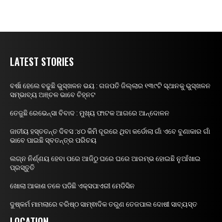
LATEST STORIES
ବର୍ଷା ହେଲେ ବଢୁଛି ଭୁସ୍ଖଳନ ଭୟ : ଗଜପତି ଜିଲ୍ଲାର ୧୩୯ଟି ସ୍ଥାନକୁ ଭୁସ୍ଖଳନ
ସମ୍ଭାବ୍ୟ ଅଞ୍ଚଳ ଭାବେ ଚିହ୍ନଟ
ତେଜୁଛି ରେଭେନ୍ସା ବିବାଦ : ମୁଖ୍ୟ ଫାଟକ ଆଗରେ ଆନ୍ଦୋଳନ
ଜାତୀୟ ହସ୍ତତନ୍ତ ଦିବସ :୪୦ କିମି ଦୂରରେ ଥିବା କର୍ଡୋଲା ଗାଁ ଏବେ ବୁଣାକାର ଗାଁ
ଭାବେ ପାଇଛି ସ୍ବତନ୍ତ୍ର ପରିଚୟ
ଲଗ୍ନ ନିର୍ଣ୍ଣୟ ହେବା ପରେ ଆଜିଠୁ ଘରେ ଘରେ ଆରମ୍ଭ ହୋଇଛି ନୁଆଁଖାଇ
ପ୍ରସ୍ତୁତି
ଖୋଲା ଆକାଶ ତଳେ ପଡିଛି ଏକ୍ସପାଏରୀ ମେଡିସିନ
ଦୁଷ୍କର୍ମ ମାମଲାରେ ବରିଷ୍ଠ ସାମ୍ଵାଦିକ ତରୁଣ ତେଜପାଲ ଦୋଷୀ ସାବ୍ୟସ୍ତ
LOCATION