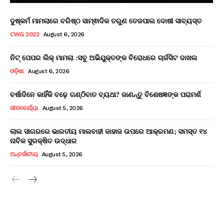
ଦୁଷ୍କର୍ମ ମାମଲାରେ ବରିଷ୍ଠ ସାମ୍ଵାଦିକ ତରୁଣ ତେଜପାଲ ଦୋଷୀ ସାବ୍ୟସ୍ତ
CWG 2022
August 6, 2026
ନିଟ୍ ପେପର ଲିକ୍ ମାମଲା :ସବୁ ଅଭିଯୁକ୍ତଙ୍କ ବିରୋଧରେ ଚାର୍ଜସିଟ ଦାଖଲ
ଓଡ଼ିଶା
August 6, 2026
ବର୍ଷାଦିନେ କାହିଁକି ବଢ଼େ ଗଣ୍ଠିବାତ ବ୍ୟଥା? ଜାଣନ୍ତୁ ବିଶେଷଜ୍ଞଙ୍କ ପରାମର୍ଶ
ଜୀବନଚର୍ଯ୍ୟା
August 5, 2026
ଲାଲ ସାଗରରେ ଭାରତୀୟ ମାଲବାହୀ ଜାହାଜ ଉପରେ ଆକ୍ରମଣ; ସମସ୍ତ ୧୪
ନାବିକ ସୁରକ୍ଷିତ ଉଦ୍ଧାର
ଅନ୍ତର୍ଜାତୀୟ
August 5, 2026