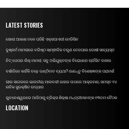
LATEST STORIES
ଖୋଲା ଆକାଶ ତଳେ ପଡିଛି ଏକ୍ସପାଏରୀ ମେଡିସିନ
ଦୁଷ୍କର୍ମ ମାମଲାରେ ବରିଷ୍ଠ ସାମ୍ଵାଦିକ ତରୁଣ ତେଜପାଲ ଦୋଷୀ ସାବ୍ୟସ୍ତ
ନିଟ୍ ପେପର ଲିକ୍ ମାମଲା :ସବୁ ଅଭିଯୁକ୍ତଙ୍କ ବିରୋଧରେ ଚାର୍ଜସିଟ ଦାଖଲ
ବର୍ଷାଦିନେ କାହିଁକି ବଢ଼େ ଗଣ୍ଠିବାତ ବ୍ୟଥା? ଜାଣନ୍ତୁ ବିଶେଷଜ୍ଞଙ୍କ ପରାମର୍ଶ
ଲାଲ ସାଗରରେ ଭାରତୀୟ ମାଲବାହୀ ଜାହାଜ ଉପରେ ଆକ୍ରମଣ; ସମସ୍ତ ୧୪
ନାବିକ ସୁରକ୍ଷିତ ଉଦ୍ଧାର
ଭୁବନେଶ୍ୱରରେ ଆଜିଠାରୁ ବ୍ରିକ୍ସ ଶିକ୍ଷା ମନ୍ତ୍ରୀମାନଙ୍କ ୧୩ତମ ବୈଠକ
LOCATION