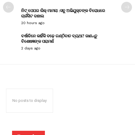
ନିଟ୍ ପେପର ଲିକ୍ ମାମଲା :ସବୁ ଅଭିଯୁକ୍ତଙ୍କ ବିରୋଧରେ
ଚାର୍ଜସିଟ ଦାଖଲ
20 hours ago
ବର୍ଷାଦିନେ କାହିଁକି ବଢ଼େ ଗଣ୍ଠିବାତ ବ୍ୟଥା? ଜାଣନ୍ତୁ
ବିଶେଷଜ୍ଞଙ୍କ ପରାମର୍ଶ
2 days ago
No posts to display