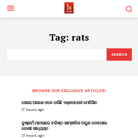
Tag:
rats
SEARCH
BROWSE OUR EXCLUSIVE ARTICLES!
ଖୋଲା ଆକାଶ ତଳେ ପଡିଛି ଏକ୍ସପାଏରୀ ମେଡିସିନ
17 hours ago
ଦୁଷ୍କର୍ମ ମାମଲାରେ ବରିଷ୍ଠ ସାମ୍ଵାଦିକ ତରୁଣ ତେଜପାଲ
ଦୋଷୀ ସାବ୍ୟସ୍ତ
21 hours ago