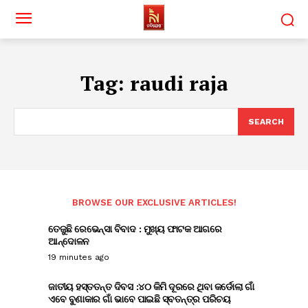
Tag:
raudi raja
SEARCH
BROWSE OUR EXCLUSIVE ARTICLES!
ତେଜୁଛି ରେଭେନ୍ସା ବିବାଦ : ମୁଖ୍ୟ ଫାଟକ ଆଗରେ
ଆନ୍ଦୋଳନ
19 minutes ago
ଜାତୀୟ ହସ୍ତତନ୍ତ ଦିବସ :୪୦ କିମି ଦୂରରେ ଥିବା କର୍ଡୋଲା ଗାଁ
ଏବେ ବୁଣାକାର ଗାଁ ଭାବେ ପାଇଛି ସ୍ବତନ୍ତ୍ର ପରିଚୟ