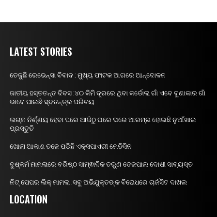
LATEST STORIES
ତେଜୁଛି ରେଭେନ୍ସା ବିବାଦ : ମୁଖ୍ୟ ଫାଟକ ଆଗରେ ଆନ୍ଦୋଳନ
ଜାତୀୟ ହସ୍ତତନ୍ତ ଦିବସ :୪୦ କିମି ଦୂରରେ ଥିବା କର୍ଡୋଲା ଗାଁ ଏବେ ବୁଣାକାର ଗାଁ
ଭାବେ ପାଇଛି ସ୍ବତନ୍ତ୍ର ପରିଚୟ
ଲଗ୍ନ ନିର୍ଣ୍ଣୟ ହେବା ପରେ ଆଜିଠୁ ଘରେ ଘରେ ଆରମ୍ଭ ହୋଇଛି ନୁଆଁଖାଇ
ପ୍ରସ୍ତୁତି
ଖୋଲା ଆକାଶ ତଳେ ପଡିଛି ଏକ୍ସପାଏରୀ ମେଡିସିନ
ଦୁଷ୍କର୍ମ ମାମଲାରେ ବରିଷ୍ଠ ସାମ୍ଵାଦିକ ତରୁଣ ତେଜପାଲ ଦୋଷୀ ସାବ୍ୟସ୍ତ
ନିଟ୍ ପେପର ଲିକ୍ ମାମଲା :ସବୁ ଅଭିଯୁକ୍ତଙ୍କ ବିରୋଧରେ ଚାର୍ଜସିଟ ଦାଖଲ
LOCATION