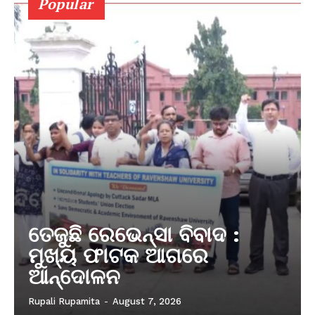
Popular
ତେଜୁଛି ରେଭେନ୍ସା ବିବାଦ :
ମୁଖ୍ୟ ଫାଟକ ଆଗରେ
ଆନ୍ଦୋଳନ
Rupali Rupamita
-
August 7, 2026