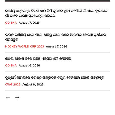
ଜାତୀୟ ହସ୍ତତନ୍ତ ଦିବସ :୪୦ କିମି ଦୂରରେ ଥିବା କର୍ଡୋଲା ଗାଁ ଏବେ ବୁଣାକାର
ଗାଁ ଭାବେ ପାଇଛି ସ୍ବତନ୍ତ୍ର ପରିଚୟ
ODISHA
August 7, 2026
ଲଗ୍ନ ନିର୍ଣ୍ଣୟ ହେବା ପରେ ଆଜିଠୁ ଘରେ ଘରେ ଆରମ୍ଭ ହୋଇଛି ନୁଆଁଖାଇ
ପ୍ରସ୍ତୁତି
HOCKEY WORLD CUP 2023
August 7, 2026
ଖୋଲା ଆକାଶ ତଳେ ପଡିଛି ଏକ୍ସପାଏରୀ ମେଡିସିନ
ODISHA
August 6, 2026
ଦୁଷ୍କର୍ମ ମାମଲାରେ ବରିଷ୍ଠ ସାମ୍ଵାଦିକ ତରୁଣ ତେଜପାଲ ଦୋଷୀ ସାବ୍ୟସ୍ତ
CWG 2022
August 6, 2026