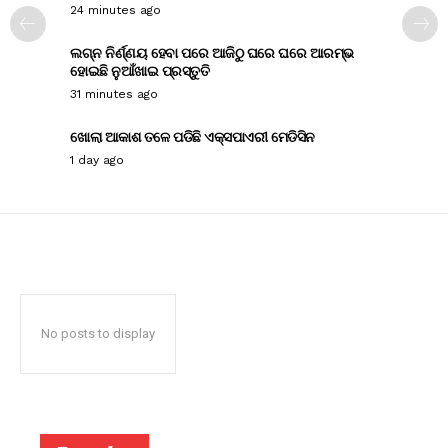
24 minutes ago
ଲଗ୍ନ ନିର୍ଣ୍ଣୟ ହେବା ପରେ ଆଜିଠୁ ଘରେ ଘରେ ଆରମ୍ଭ
ହୋଇଛି ନୁଆଁଖାଇ ପ୍ରସ୍ତୁତି
31 minutes ago
ଖୋଲା ଆକାଶ ତଳେ ପଡିଛି ଏକ୍ସପାଏରୀ ମେଡିସିନ
1 day ago
No posts to display