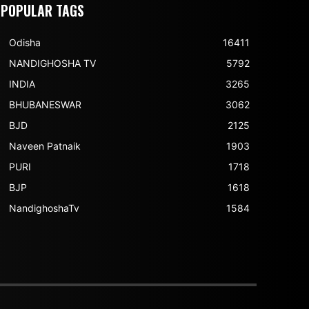
POPULAR TAGS
Odisha
16411
NANDIGHOSHA TV
5792
INDIA
3265
BHUBANESWAR
3062
BJD
2125
Naveen Patnaik
1903
PURI
1718
BJP
1618
NandighoshaTv
1584