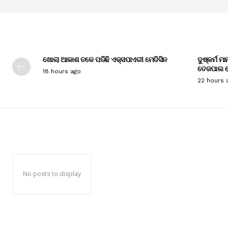
ଖୋଲା ଆକାଶ ତଳେ ପଡିଛି ଏକ୍ସପାଏରୀ ମେଡିସିନ
ଦୁଷ୍କର୍ମ ମ
ତେଜପାଲ ଦ
18 hours ago
22 hours 
No posts to display