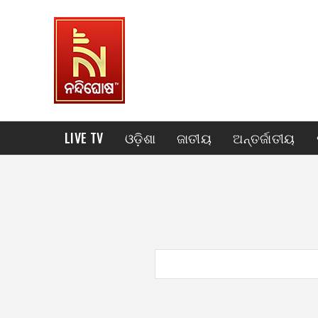
LIVE TV
ଓଡ଼ିଶା
ଜାତୀୟ
ଅନ୍ତର୍ଜାତୀୟ