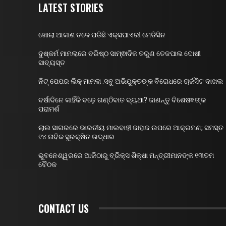
LATEST STORIES
ଖୋଲା ଆକାଶ ତଳେ ପଡିଛି ଏକ୍ସପାଏରୀ ମେଡିସିନ
ଦୁଷ୍କର୍ମ ମାମଲାରେ ବରିଷ୍ଠ ସାମ୍ଵାଦିକ ତରୁଣ ତେଜପାଲ ଦୋଷୀ
ସାବ୍ୟସ୍ତ
ନିଟ୍ ପେପର ଲିକ୍ ମାମଲା :ସବୁ ଅଭିଯୁକ୍ତଙ୍କ ବିରୋଧରେ ଚାର୍ଜସିଟ ଦାଖଲ
ବର୍ଷାଦିନେ କାହିଁକି ବଢ଼େ ଗଣ୍ଠିବାତ ବ୍ୟଥା? ଜାଣନ୍ତୁ ବିଶେଷଜ୍ଞଙ୍କ
ପରାମର୍ଶ
ଲାଲ ସାଗରରେ ଭାରତୀୟ ମାଲବାହୀ ଜାହାଜ ଉପରେ ଆକ୍ରମଣ; ସମସ୍ତ
୧୪ ନାବିକ ସୁରକ୍ଷିତ ଉଦ୍ଧାର
ଭୁବନେଶ୍ୱରରେ ଆଜିଠାରୁ ବ୍ରିକ୍ସ ଶିକ୍ଷା ମନ୍ତ୍ରୀମାନଙ୍କ ୧୩ତମ
ବୈଠକ
CONTACT US