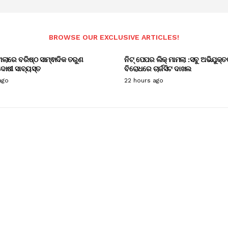
BROWSE OUR EXCLUSIVE ARTICLES!
ାମଲାରେ ବରିଷ୍ଠ ସାମ୍ଵାଦିକ ତରୁଣ
ନିଟ୍ ପେପର ଲିକ୍ ମାମଲା :ସବୁ ଅଭିଯୁକ୍ତ
ୋଷୀ ସାବ୍ୟସ୍ତ
ବିରୋଧରେ ଚାର୍ଜସିଟ ଦାଖଲ
ago
22 hours ago