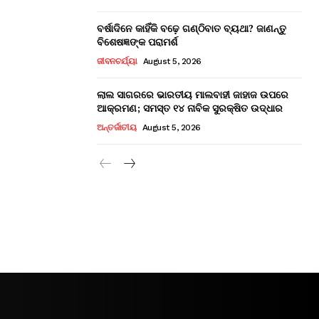
ବର୍ଷାଦିନେ କାହିଁକି ବଢ଼େ ଗଣ୍ଠିବାତ ବ୍ୟଥା? ଜାଣନ୍ତୁ
ବିଶେଷଜ୍ଞଙ୍କ ପରାମର୍ଶ
ଜୀବନଚର୍ଯ୍ୟା
August 5, 2026
ଲାଲ ସାଗରରେ ଭାରତୀୟ ମାଲବାହୀ ଜାହାଜ ଉପରେ
ଆକ୍ରମଣ; ସମସ୍ତ ୧୪ ନାବିକ ସୁରକ୍ଷିତ ଉଦ୍ଧାର
ଅନ୍ତର୍ଜାତୀୟ
August 5, 2026