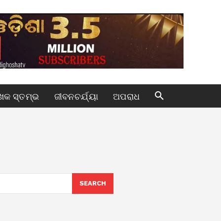
କ ସ୍ତମ୍ଭ
ଜୀବନଚର୍ଯ୍ୟା
ଅପରାଧ
SEARCH