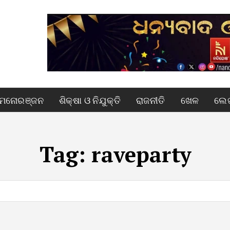
ମନୋରଞ୍ଜନ
ଶିକ୍ଷା ଓ ନିଯୁକ୍ତି
ରାଜନୀତି
ଖେଳ
ଲେଖ
Tag:
raveparty