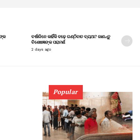
ଙ୍କ
ବର୍ଷାଦିନେ କାହିଁକି ବଢ଼େ ଗଣ୍ଠିବାତ ବ୍ୟଥା? ଜାଣନ୍ତୁ
ବିଶେଷଜ୍ଞଙ୍କ ପରାମର୍ଶ
2 days ago
Popular