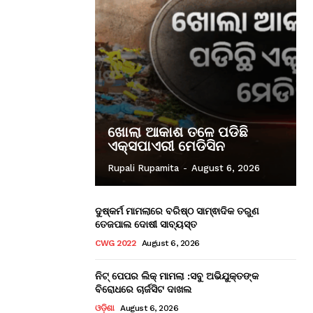
ଖୋଲା ଆକାଶ ତଳେ ପଡିଛି
ଏକ୍ସପାଏରୀ ମେଡିସିନ
Rupali Rupamita
-
August 6, 2026
ଦୁଷ୍କର୍ମ ମାମଲାରେ ବରିଷ୍ଠ ସାମ୍ଵାଦିକ ତରୁଣ
ତେଜପାଲ ଦୋଷୀ ସାବ୍ୟସ୍ତ
CWG 2022
August 6, 2026
ନିଟ୍ ପେପର ଲିକ୍ ମାମଲା :ସବୁ ଅଭିଯୁକ୍ତଙ୍କ
ବିରୋଧରେ ଚାର୍ଜସିଟ ଦାଖଲ
ଓଡ଼ିଶା
August 6, 2026