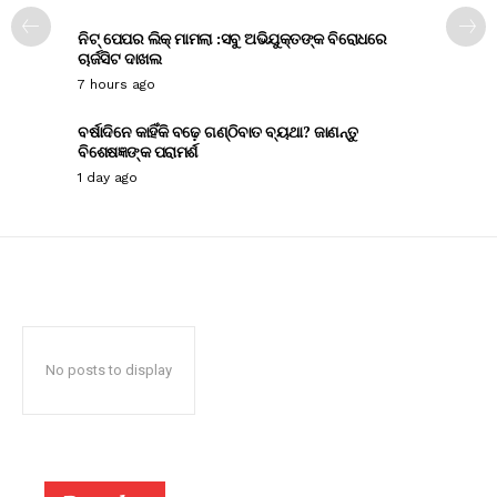
ନିଟ୍ ପେପର ଲିକ୍ ମାମଲା :ସବୁ ଅଭିଯୁକ୍ତଙ୍କ ବିରୋଧରେ
ଚାର୍ଜସିଟ ଦାଖଲ
7 hours ago
ବର୍ଷାଦିନେ କାହିଁକି ବଢ଼େ ଗଣ୍ଠିବାତ ବ୍ୟଥା? ଜାଣନ୍ତୁ
ବିଶେଷଜ୍ଞଙ୍କ ପରାମର୍ଶ
1 day ago
No posts to display