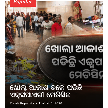
Popular
ଖୋଲା ଆକାଶ ତଳେ ପଡିଛି
ଏକ୍ସପାଏରୀ ମେଡିସିନ
Rupali Rupamita
-
August 6, 2026