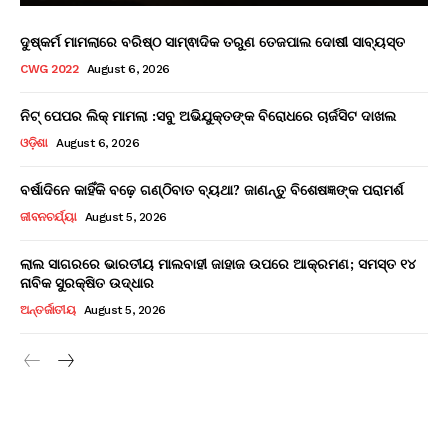
ଦୁଷ୍କର୍ମ ମାମଲାରେ ବରିଷ୍ଠ ସାମ୍ଵାଦିକ ତରୁଣ ତେଜପାଲ ଦୋଷୀ ସାବ୍ୟସ୍ତ
CWG 2022
August 6, 2026
ନିଟ୍ ପେପର ଲିକ୍ ମାମଲା :ସବୁ ଅଭିଯୁକ୍ତଙ୍କ ବିରୋଧରେ ଚାର୍ଜସିଟ ଦାଖଲ
ଓଡ଼ିଶା
August 6, 2026
ବର୍ଷାଦିନେ କାହିଁକି ବଢ଼େ ଗଣ୍ଠିବାତ ବ୍ୟଥା? ଜାଣନ୍ତୁ ବିଶେଷଜ୍ଞଙ୍କ ପରାମର୍ଶ
ଜୀବନଚର୍ଯ୍ୟା
August 5, 2026
ଲାଲ ସାଗରରେ ଭାରତୀୟ ମାଲବାହୀ ଜାହାଜ ଉପରେ ଆକ୍ରମଣ; ସମସ୍ତ ୧୪
ନାବିକ ସୁରକ୍ଷିତ ଉଦ୍ଧାର
ଅନ୍ତର୍ଜାତୀୟ
August 5, 2026