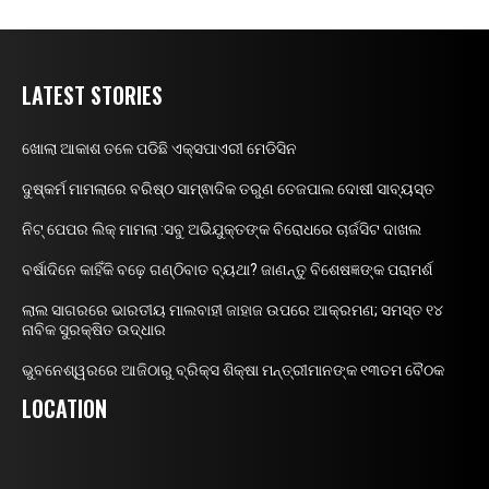
LATEST STORIES
ଖୋଲା ଆକାଶ ତଳେ ପଡିଛି ଏକ୍ସପାଏରୀ ମେଡିସିନ
ଦୁଷ୍କର୍ମ ମାମଲାରେ ବରିଷ୍ଠ ସାମ୍ଵାଦିକ ତରୁଣ ତେଜପାଲ ଦୋଷୀ ସାବ୍ୟସ୍ତ
ନିଟ୍ ପେପର ଲିକ୍ ମାମଲା :ସବୁ ଅଭିଯୁକ୍ତଙ୍କ ବିରୋଧରେ ଚାର୍ଜସିଟ ଦାଖଲ
ବର୍ଷାଦିନେ କାହିଁକି ବଢ଼େ ଗଣ୍ଠିବାତ ବ୍ୟଥା? ଜାଣନ୍ତୁ ବିଶେଷଜ୍ଞଙ୍କ ପରାମର୍ଶ
ଲାଲ ସାଗରରେ ଭାରତୀୟ ମାଲବାହୀ ଜାହାଜ ଉପରେ ଆକ୍ରମଣ; ସମସ୍ତ ୧୪
ନାବିକ ସୁରକ୍ଷିତ ଉଦ୍ଧାର
ଭୁବନେଶ୍ୱରରେ ଆଜିଠାରୁ ବ୍ରିକ୍ସ ଶିକ୍ଷା ମନ୍ତ୍ରୀମାନଙ୍କ ୧୩ତମ ବୈଠକ
LOCATION