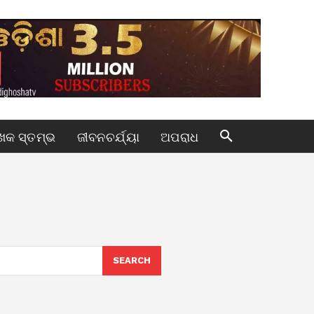
କ ସ୍ତମ୍ଭ
ଜୀବନଚର୍ଯ୍ୟା
ଅପରାଧ
SEARCH