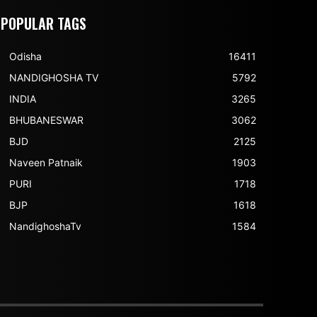
POPULAR TAGS
Odisha
16411
NANDIGHOSHA TV
5792
INDIA
3265
BHUBANESWAR
3062
BJD
2125
Naveen Patnaik
1903
PURI
1718
BJP
1618
NandighoshaTv
1584