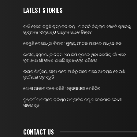
LATEST STORIES
ବର୍ଷା ହେଲେ ବଢୁଛି ଭୁସ୍ଖଳନ ଭୟ : ଗଜପତି ଜିଲ୍ଲାର ୧୩୯ଟି ସ୍ଥାନକୁ
ଭୁସ୍ଖଳନ ସମ୍ଭାବ୍ୟ ଅଞ୍ଚଳ ଭାବେ ଚିହ୍ନଟ
ତେଜୁଛି ରେଭେନ୍ସା ବିବାଦ : ମୁଖ୍ୟ ଫାଟକ ଆଗରେ ଆନ୍ଦୋଳନ
ଜାତୀୟ ହସ୍ତତନ୍ତ ଦିବସ :୪୦ କିମି ଦୂରରେ ଥିବା କର୍ଡୋଲା ଗାଁ ଏବେ
ବୁଣାକାର ଗାଁ ଭାବେ ପାଇଛି ସ୍ବତନ୍ତ୍ର ପରିଚୟ
ଲଗ୍ନ ନିର୍ଣ୍ଣୟ ହେବା ପରେ ଆଜିଠୁ ଘରେ ଘରେ ଆରମ୍ଭ ହୋଇଛି
ନୁଆଁଖାଇ ପ୍ରସ୍ତୁତି
ଖୋଲା ଆକାଶ ତଳେ ପଡିଛି ଏକ୍ସପାଏରୀ ମେଡିସିନ
ଦୁଷ୍କର୍ମ ମାମଲାରେ ବରିଷ୍ଠ ସାମ୍ଵାଦିକ ତରୁଣ ତେଜପାଲ ଦୋଷୀ
ସାବ୍ୟସ୍ତ
CONTACT US