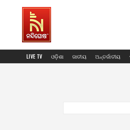
LIVE TV
ଓଡ଼ିଶା
ଜାତୀୟ
ଅନ୍ତର୍ଜାତୀୟ