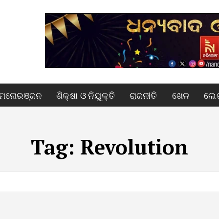
ମନୋରଞ୍ଜନ
ଶିକ୍ଷା ଓ ନିଯୁକ୍ତି
ରାଜନୀତି
ଖେଳ
ଲେଖ
Tag:
Revolution