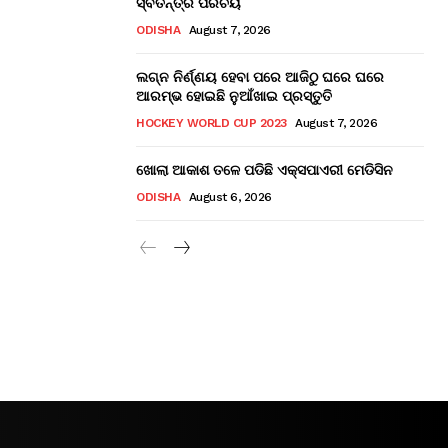
ସ୍ବତନ୍ତ୍ର ପରିଚୟ
ODISHA
August 7, 2026
ଲଗ୍ନ ନିର୍ଣ୍ଣୟ ହେବା ପରେ ଆଜିଠୁ ଘରେ ଘରେ
ଆରମ୍ଭ ହୋଇଛି ନୁଆଁଖାଇ ପ୍ରସ୍ତୁତି
HOCKEY WORLD CUP 2023
August 7, 2026
ଖୋଲା ଆକାଶ ତଳେ ପଡିଛି ଏକ୍ସପାଏରୀ ମେଡିସିନ
ODISHA
August 6, 2026