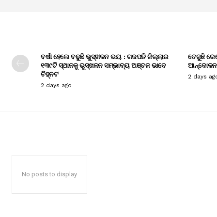
ବର୍ଷା ହେଲେ ବଢୁଛି ଭୁସ୍ଖଳନ ଭୟ : ଗଜପତି ଜିଲ୍ଲାର
ତେଜୁଛି ରେ
୧୩୯ଟି ସ୍ଥାନକୁ ଭୁସ୍ଖଳନ ସମ୍ଭାବ୍ୟ ଅଞ୍ଚଳ ଭାବେ
ଆନ୍ଦୋଳନ
ଚିହ୍ନଟ
2 days ag
2 days ago
No posts to display