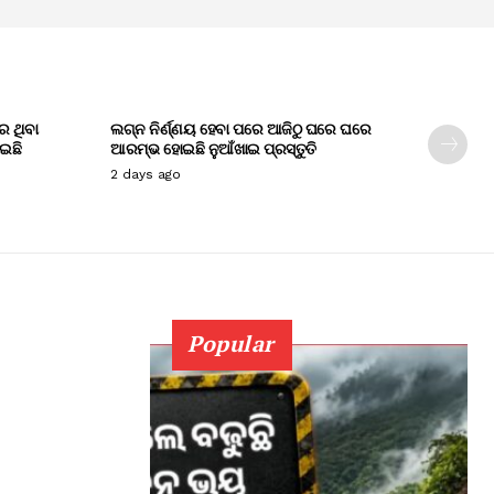
େ ଥିବା
ଲଗ୍ନ ନିର୍ଣ୍ଣୟ ହେବା ପରେ ଆଜିଠୁ ଘରେ ଘରେ
ାଇଛି
ଆରମ୍ଭ ହୋଇଛି ନୁଆଁଖାଇ ପ୍ରସ୍ତୁତି
2 days ago
Popular