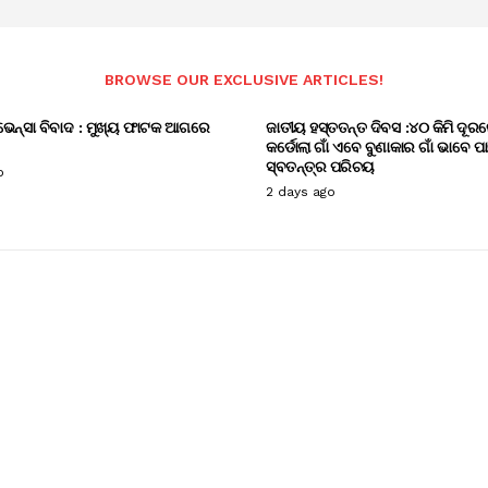
BROWSE OUR EXCLUSIVE ARTICLES!
ଭେନ୍ସା ବିବାଦ : ମୁଖ୍ୟ ଫାଟକ ଆଗରେ
ଜାତୀୟ ହସ୍ତତନ୍ତ ଦିବସ :୪୦ କିମି ଦୂରର
କର୍ଡୋଲା ଗାଁ ଏବେ ବୁଣାକାର ଗାଁ ଭାବେ ପ
ସ୍ବତନ୍ତ୍ର ପରିଚୟ
o
2 days ago