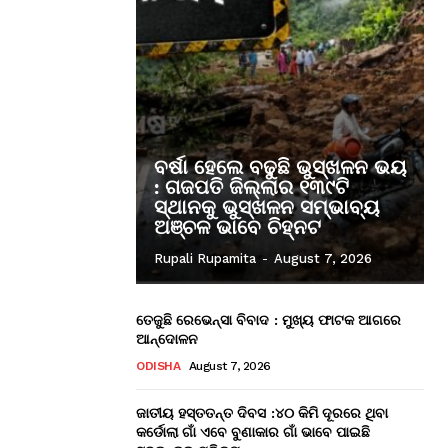
ବର୍ଷା ହେଲେ ବଢୁଛି ଭୁସ୍ଖଳନ ଭୟ
: ଗଜପତି ଜିଲ୍ଲାର ୧୩୯ଟି
ସ୍ଥାନକୁ ଭୁସ୍ଖଳନ ସମ୍ଭାବ୍ୟ
ଅଞ୍ଚଳ ଭାବେ ଚିହ୍ନଟ
Rupali Rupamita
-
August 7, 2026
ତେଜୁଛି ରେଭେନ୍ସା ବିବାଦ : ମୁଖ୍ୟ ଫାଟକ ଆଗରେ
ଆନ୍ଦୋଳନ
ODISHA
August 7, 2026
ଜାତୀୟ ହସ୍ତତନ୍ତ ଦିବସ :୪୦ କିମି ଦୂରରେ ଥିବା
କର୍ଡୋଲା ଗାଁ ଏବେ ବୁଣାକାର ଗାଁ ଭାବେ ପାଇଛି