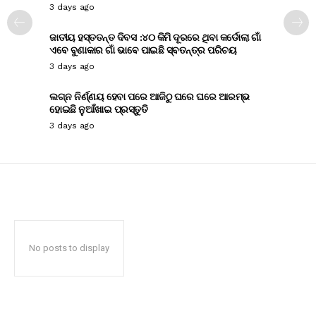
3 days ago
ଜାତୀୟ ହସ୍ତତନ୍ତ ଦିବସ :୪୦ କିମି ଦୂରରେ ଥିବା କର୍ଡୋଲା ଗାଁ
ଏବେ ବୁଣାକାର ଗାଁ ଭାବେ ପାଇଛି ସ୍ବତନ୍ତ୍ର ପରିଚୟ
3 days ago
ଲଗ୍ନ ନିର୍ଣ୍ଣୟ ହେବା ପରେ ଆଜିଠୁ ଘରେ ଘରେ ଆରମ୍ଭ
ହୋଇଛି ନୁଆଁଖାଇ ପ୍ରସ୍ତୁତି
3 days ago
No posts to display