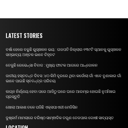
LATEST STORIES
ବର୍ଷା ହେଲେ ବଢୁଛି ଭୁସ୍ଖଳନ ଭୟ : ଗଜପତି ଜିଲ୍ଲାର ୧୩୯ଟି ସ୍ଥାନକୁ ଭୁସ୍ଖଳନ
ସମ୍ଭାବ୍ୟ ଅଞ୍ଚଳ ଭାବେ ଚିହ୍ନଟ
ତେଜୁଛି ରେଭେନ୍ସା ବିବାଦ : ମୁଖ୍ୟ ଫାଟକ ଆଗରେ ଆନ୍ଦୋଳନ
ଜାତୀୟ ହସ୍ତତନ୍ତ ଦିବସ :୪୦ କିମି ଦୂରରେ ଥିବା କର୍ଡୋଲା ଗାଁ ଏବେ ବୁଣାକାର ଗାଁ
ଭାବେ ପାଇଛି ସ୍ବତନ୍ତ୍ର ପରିଚୟ
ଲଗ୍ନ ନିର୍ଣ୍ଣୟ ହେବା ପରେ ଆଜିଠୁ ଘରେ ଘରେ ଆରମ୍ଭ ହୋଇଛି ନୁଆଁଖାଇ
ପ୍ରସ୍ତୁତି
ଖୋଲା ଆକାଶ ତଳେ ପଡିଛି ଏକ୍ସପାଏରୀ ମେଡିସିନ
ଦୁଷ୍କର୍ମ ମାମଲାରେ ବରିଷ୍ଠ ସାମ୍ଵାଦିକ ତରୁଣ ତେଜପାଲ ଦୋଷୀ ସାବ୍ୟସ୍ତ
LOCATION