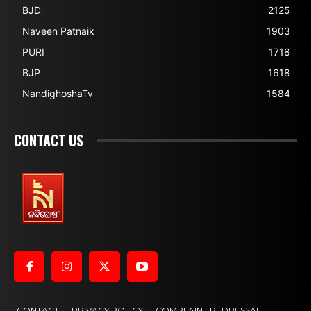
BJD
2125
Naveen Patnaik
1903
PURI
1718
BJP
1618
NandighoshaTv
1584
CONTACT US
CONTACT
PRIVACY POLICY
COMPLAINT REDRESSAL