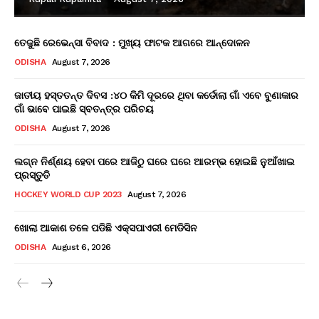
ତେଜୁଛି ରେଭେନ୍ସା ବିବାଦ : ମୁଖ୍ୟ ଫାଟକ ଆଗରେ ଆନ୍ଦୋଳନ
ODISHA
August 7, 2026
ଜାତୀୟ ହସ୍ତତନ୍ତ ଦିବସ :୪୦ କିମି ଦୂରରେ ଥିବା କର୍ଡୋଲା ଗାଁ ଏବେ ବୁଣାକାର
ଗାଁ ଭାବେ ପାଇଛି ସ୍ବତନ୍ତ୍ର ପରିଚୟ
ODISHA
August 7, 2026
ଲଗ୍ନ ନିର୍ଣ୍ଣୟ ହେବା ପରେ ଆଜିଠୁ ଘରେ ଘରେ ଆରମ୍ଭ ହୋଇଛି ନୁଆଁଖାଇ
ପ୍ରସ୍ତୁତି
HOCKEY WORLD CUP 2023
August 7, 2026
ଖୋଲା ଆକାଶ ତଳେ ପଡିଛି ଏକ୍ସପାଏରୀ ମେଡିସିନ
ODISHA
August 6, 2026