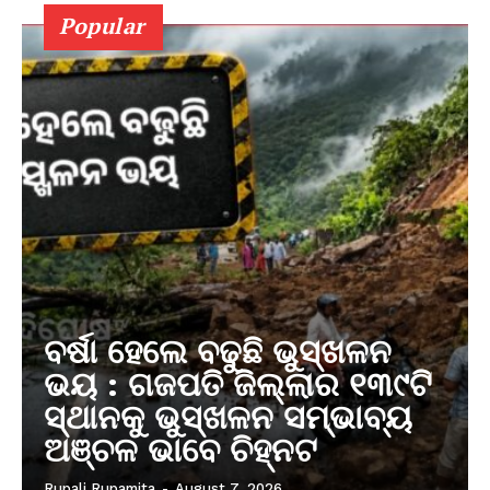
Popular
ବର୍ଷା ହେଲେ ବଢୁଛି ଭୁସ୍ଖଳନ
ଭୟ : ଗଜପତି ଜିଲ୍ଲାର ୧୩୯ଟି
ସ୍ଥାନକୁ ଭୁସ୍ଖଳନ ସମ୍ଭାବ୍ୟ
ଅଞ୍ଚଳ ଭାବେ ଚିହ୍ନଟ
Rupali Rupamita
-
August 7, 2026