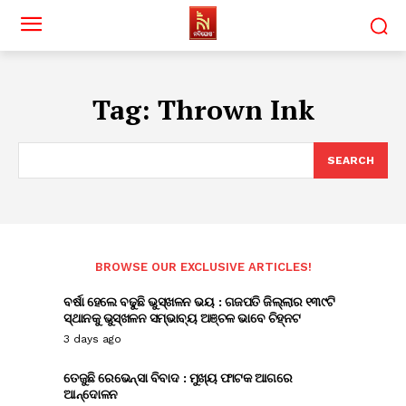
Tag:
Thrown Ink
SEARCH
BROWSE OUR EXCLUSIVE ARTICLES!
ବର୍ଷା ହେଲେ ବଢୁଛି ଭୁସ୍ଖଳନ ଭୟ : ଗଜପତି ଜିଲ୍ଲାର ୧୩୯ଟି
ସ୍ଥାନକୁ ଭୁସ୍ଖଳନ ସମ୍ଭାବ୍ୟ ଅଞ୍ଚଳ ଭାବେ ଚିହ୍ନଟ
3 days ago
ତେଜୁଛି ରେଭେନ୍ସା ବିବାଦ : ମୁଖ୍ୟ ଫାଟକ ଆଗରେ
ଆନ୍ଦୋଳନ