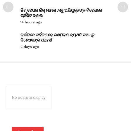
ନିଟ୍ ପେପର ଲିକ୍ ମାମଲା :ସବୁ ଅଭିଯୁକ୍ତଙ୍କ ବିରୋଧରେ
ଚାର୍ଜସିଟ ଦାଖଲ
14 hours ago
ବର୍ଷାଦିନେ କାହିଁକି ବଢ଼େ ଗଣ୍ଠିବାତ ବ୍ୟଥା? ଜାଣନ୍ତୁ
ବିଶେଷଜ୍ଞଙ୍କ ପରାମର୍ଶ
2 days ago
No posts to display