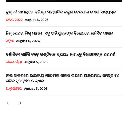
ଦୁଷ୍କର୍ମ ମାମଲାରେ ବରିଷ୍ଠ ସାମ୍ଵାଦିକ ତରୁଣ ତେଜପାଲ ଦୋଷୀ ସାବ୍ୟସ୍ତ
CWG 2022
August 6, 2026
ନିଟ୍ ପେପର ଲିକ୍ ମାମଲା :ସବୁ ଅଭିଯୁକ୍ତଙ୍କ ବିରୋଧରେ ଚାର୍ଜସିଟ ଦାଖଲ
ଓଡ଼ିଶା
August 6, 2026
ବର୍ଷାଦିନେ କାହିଁକି ବଢ଼େ ଗଣ୍ଠିବାତ ବ୍ୟଥା? ଜାଣନ୍ତୁ ବିଶେଷଜ୍ଞଙ୍କ ପରାମର୍ଶ
ଜୀବନଚର୍ଯ୍ୟା
August 5, 2026
ଲାଲ ସାଗରରେ ଭାରତୀୟ ମାଲବାହୀ ଜାହାଜ ଉପରେ ଆକ୍ରମଣ; ସମସ୍ତ ୧୪
ନାବିକ ସୁରକ୍ଷିତ ଉଦ୍ଧାର
ଅନ୍ତର୍ଜାତୀୟ
August 5, 2026