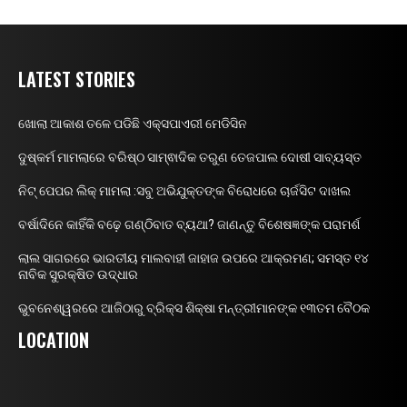
LATEST STORIES
ଖୋଲା ଆକାଶ ତଳେ ପଡିଛି ଏକ୍ସପାଏରୀ ମେଡିସିନ
ଦୁଷ୍କର୍ମ ମାମଲାରେ ବରିଷ୍ଠ ସାମ୍ଵାଦିକ ତରୁଣ ତେଜପାଲ ଦୋଷୀ ସାବ୍ୟସ୍ତ
ନିଟ୍ ପେପର ଲିକ୍ ମାମଲା :ସବୁ ଅଭିଯୁକ୍ତଙ୍କ ବିରୋଧରେ ଚାର୍ଜସିଟ ଦାଖଲ
ବର୍ଷାଦିନେ କାହିଁକି ବଢ଼େ ଗଣ୍ଠିବାତ ବ୍ୟଥା? ଜାଣନ୍ତୁ ବିଶେଷଜ୍ଞଙ୍କ ପରାମର୍ଶ
ଲାଲ ସାଗରରେ ଭାରତୀୟ ମାଲବାହୀ ଜାହାଜ ଉପରେ ଆକ୍ରମଣ; ସମସ୍ତ ୧୪
ନାବିକ ସୁରକ୍ଷିତ ଉଦ୍ଧାର
ଭୁବନେଶ୍ୱରରେ ଆଜିଠାରୁ ବ୍ରିକ୍ସ ଶିକ୍ଷା ମନ୍ତ୍ରୀମାନଙ୍କ ୧୩ତମ ବୈଠକ
LOCATION