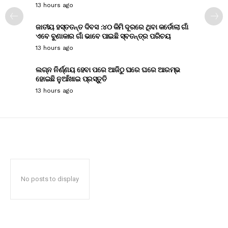
13 hours ago
ଜାତୀୟ ହସ୍ତତନ୍ତ ଦିବସ :୪୦ କିମି ଦୂରରେ ଥିବା କର୍ଡୋଲା ଗାଁ
ଏବେ ବୁଣାକାର ଗାଁ ଭାବେ ପାଇଛି ସ୍ବତନ୍ତ୍ର ପରିଚୟ
13 hours ago
ଲଗ୍ନ ନିର୍ଣ୍ଣୟ ହେବା ପରେ ଆଜିଠୁ ଘରେ ଘରେ ଆରମ୍ଭ
ହୋଇଛି ନୁଆଁଖାଇ ପ୍ରସ୍ତୁତି
13 hours ago
No posts to display