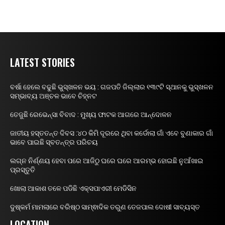
LATEST STORIES
ବର୍ଷା ହେଲେ ବଢୁଛି ଭୁସ୍ଖଳନ ଭୟ : ଗଜପତି ଜିଲ୍ଲାର ୧୩୯ଟି ସ୍ଥାନକୁ ଭୁସ୍ଖଳନ
ସମ୍ଭାବ୍ୟ ଅଞ୍ଚଳ ଭାବେ ଚିହ୍ନଟ
ତେଜୁଛି ରେଭେନ୍ସା ବିବାଦ : ମୁଖ୍ୟ ଫାଟକ ଆଗରେ ଆନ୍ଦୋଳନ
ଜାତୀୟ ହସ୍ତତନ୍ତ ଦିବସ :୪୦ କିମି ଦୂରରେ ଥିବା କର୍ଡୋଲା ଗାଁ ଏବେ ବୁଣାକାର ଗାଁ
ଭାବେ ପାଇଛି ସ୍ବତନ୍ତ୍ର ପରିଚୟ
ଲଗ୍ନ ନିର୍ଣ୍ଣୟ ହେବା ପରେ ଆଜିଠୁ ଘରେ ଘରେ ଆରମ୍ଭ ହୋଇଛି ନୁଆଁଖାଇ
ପ୍ରସ୍ତୁତି
ଖୋଲା ଆକାଶ ତଳେ ପଡିଛି ଏକ୍ସପାଏରୀ ମେଡିସିନ
ଦୁଷ୍କର୍ମ ମାମଲାରେ ବରିଷ୍ଠ ସାମ୍ଵାଦିକ ତରୁଣ ତେଜପାଲ ଦୋଷୀ ସାବ୍ୟସ୍ତ
LOCATION