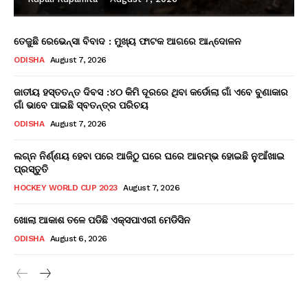
ତେଜୁଛି ରେଭେନ୍ସା ବିବାଦ : ମୁଖ୍ୟ ଫାଟକ ଆଗରେ ଆନ୍ଦୋଳନ
ODISHA
August 7, 2026
ଜାତୀୟ ହସ୍ତତନ୍ତ ଦିବସ :୪୦ କିମି ଦୂରରେ ଥିବା କର୍ଡୋଲା ଗାଁ ଏବେ ବୁଣାକାର
ଗାଁ ଭାବେ ପାଇଛି ସ୍ବତନ୍ତ୍ର ପରିଚୟ
ODISHA
August 7, 2026
ଲଗ୍ନ ନିର୍ଣ୍ଣୟ ହେବା ପରେ ଆଜିଠୁ ଘରେ ଘରେ ଆରମ୍ଭ ହୋଇଛି ନୁଆଁଖାଇ
ପ୍ରସ୍ତୁତି
HOCKEY WORLD CUP 2023
August 7, 2026
ଖୋଲା ଆକାଶ ତଳେ ପଡିଛି ଏକ୍ସପାଏରୀ ମେଡିସିନ
ODISHA
August 6, 2026