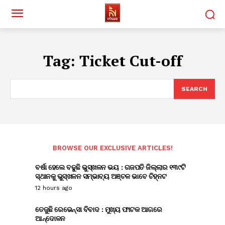
Tag:
Ticket Cut-off
SEARCH
BROWSE OUR EXCLUSIVE ARTICLES!
ବର୍ଷା ହେଲେ ବଢୁଛି ଭୁସ୍ଖଳନ ଭୟ : ଗଜପତି ଜିଲ୍ଲାର ୧୩୯ଟି
ସ୍ଥାନକୁ ଭୁସ୍ଖଳନ ସମ୍ଭାବ୍ୟ ଅଞ୍ଚଳ ଭାବେ ଚିହ୍ନଟ
12 hours ago
ତେଜୁଛି ରେଭେନ୍ସା ବିବାଦ : ମୁଖ୍ୟ ଫାଟକ ଆଗରେ
ଆନ୍ଦୋଳନ