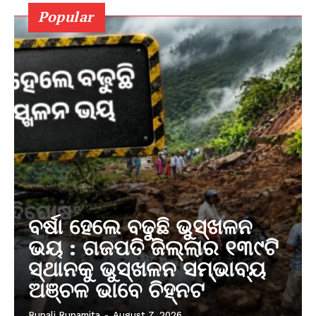
Popular
ବର୍ଷା ହେଲେ ବଢୁଛି ଭୁସ୍ଖଳନ
ଭୟ : ଗଜପତି ଜିଲ୍ଲାର ୧୩୯ଟି
ସ୍ଥାନକୁ ଭୁସ୍ଖଳନ ସମ୍ଭାବ୍ୟ
ଅଞ୍ଚଳ ଭାବେ ଚିହ୍ନଟ
Rupali Rupamita
-
August 7, 2026