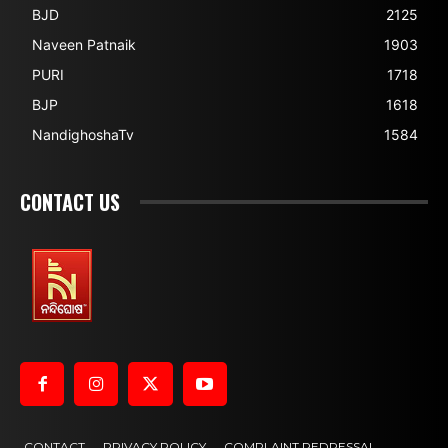
BJD
2125
Naveen Patnaik
1903
PURI
1718
BJP
1618
NandighoshaTv
1584
CONTACT US
CONTACT
PRIVACY POLICY
COMPLAINT REDRESSAL